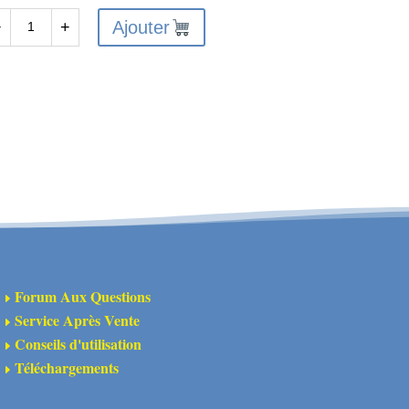
Ajouter
−
+
antité
A320629
ues
eelie
r
Forum Aux Questions
E
Service Après Vente
E
Conseils d'utilisation
E
Téléchargements
E