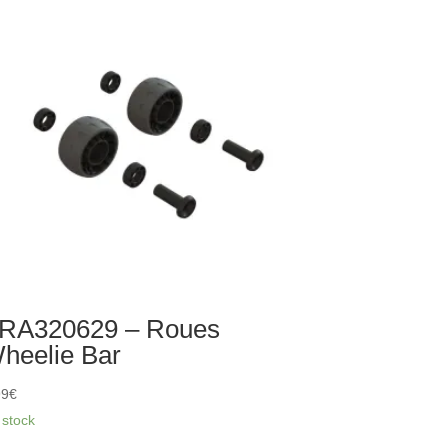
ntage
rrosserie
RA320629 – Roues
heelie Bar
99
€
 stock