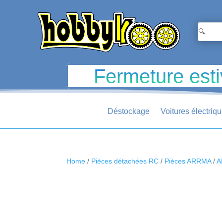
Fermeture esti
Déstockage
Voitures électriq
Home
/
Pièces détachées RC
/
Pièces ARRMA
/
A