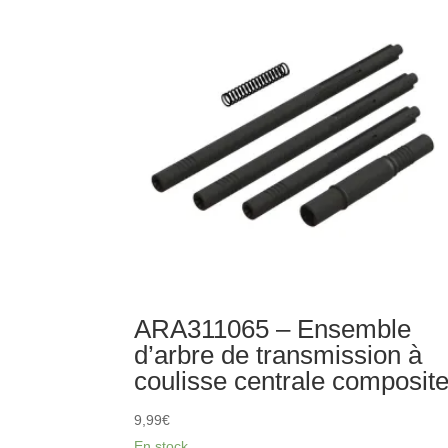
plaque
de
glissement
et
moyeu
ARA311065 – Ensemble
d’arbre de transmission à
coulisse centrale composit
9,99
€
En stock