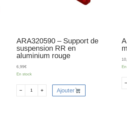
ARA320590 – Support de
A
suspension RR en
m
aluminium rouge
10
6,99
€
En
En stock
qu
Ajouter
−
+
quantité
de
de
AR
ARA320590
-
-
En
Support
de