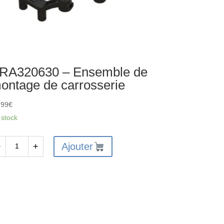
RA320630 – Ensemble de
ontage de carrosserie
,99
€
 stock
Ajouter
−
+
antité
A320630
semble