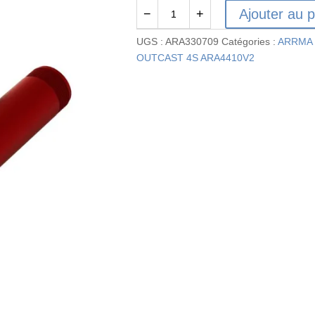
Ajouter au p
−
+
quantité
de
UGS :
ARA330709
Catégories :
ARRMA 
ARA330709
OUTCAST 4S ARA4410V2
-
Corps
d'amortisseur
en
aluminium
15x64
mm
(2)