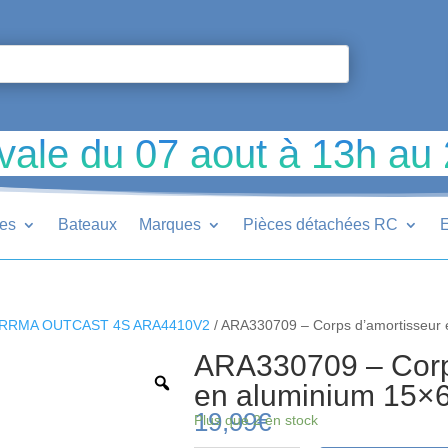
vale du 07 aout à 13h au
ues
Bateaux
Marques
Pièces détachées RC
E
RRMA OUTCAST 4S ARA4410V2
/ ARA330709 – Corps d’amortisseur
ARA330709 – Corp
en aluminium 15×
19,99
€
Plus que 2 en stock