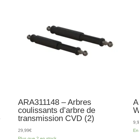
de
mo
suspension
de
RR
ca
en
aluminium
rouge
ARA311148 – Arbres
A
coulissants d’arbre de
W
e
transmission CVD (2)
9,
29,99
€
En
Plus que 2 en stock