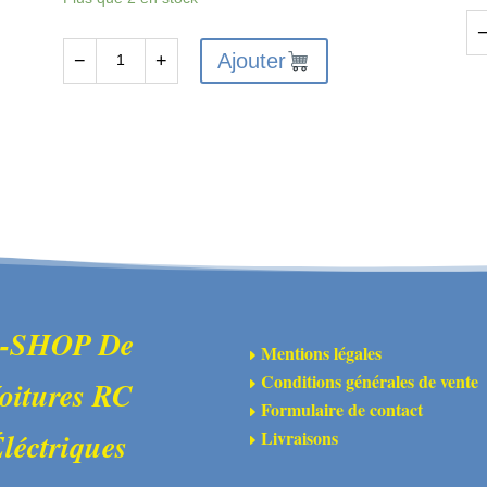
qu
Ajouter
−
+
quantité
de
de
AR
ARA311148
-
-
Ro
Arbres
Wh
coulissants
Ba
d'arbre
de
transmission
CVD
-SHOP De
Mentions légales
E
(2)
Conditions générales de vente
oitures RC
E
Formulaire de contact
E
Livraisons
léctriques
E