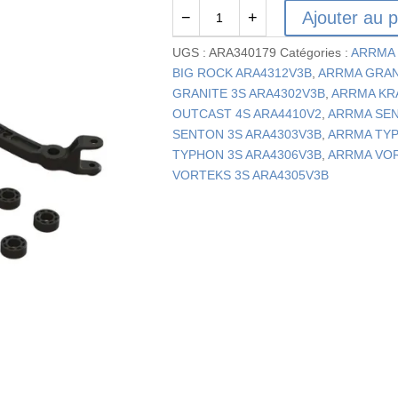
Ajouter au p
−
+
quantité
de
UGS :
ARA340179
Catégories :
ARRMA 
ARA340179
BIG ROCK ARA4312V3B
,
ARRMA GRAN
-
GRANITE 3S ARA4302V3B
,
ARRMA KR
Ensemble
OUTCAST 4S ARA4410V2
,
ARRMA SEN
de
SENTON 3S ARA4303V3B
,
ARRMA TYP
pièces
TYPHON 3S ARA4306V3B
,
ARRMA VOR
de
VORTEKS 3S ARA4305V3B
direction