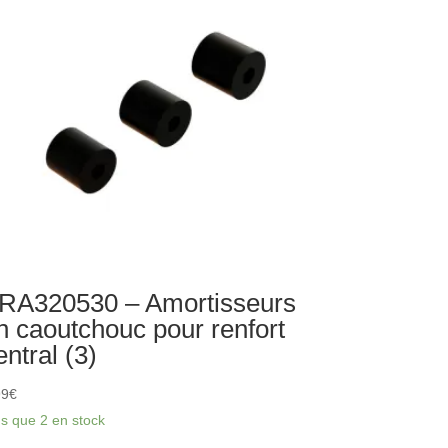
r
RA320530 – Amortisseurs
n caoutchouc pour renfort
entral (3)
99
€
us que 2 en stock