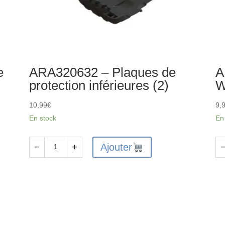
e
ARA320632 – Plaques de
A
protection inférieures (2)
W
10,99
€
9,
En stock
En
Ajouter
−
+
quantité
qu
de
de
ARA320632
AR
-
-
Plaques
Ro
de
Wh