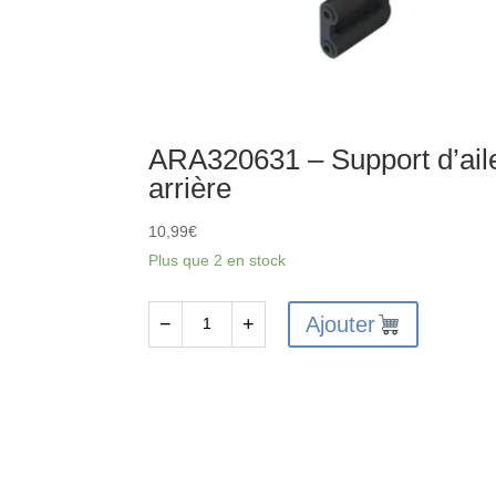
ARA320631 – Support d’ail
arrière
10,99
€
Plus que 2 en stock
Ajouter
−
+
quantité
de
ARA320631
-
Support
d'aile