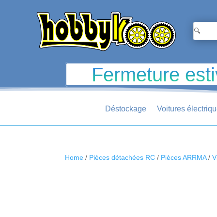
Fermeture esti
Déstockage
Voitures électriq
Home
/
Pièces détachées RC
/
Pièces ARRMA
/
V