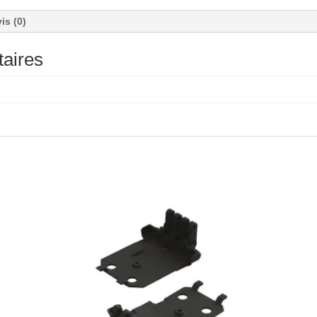
is (0)
aires