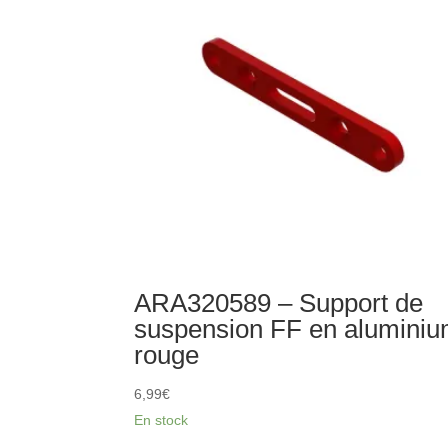
arrière
ARA320589 – Support de
suspension FF en alumini
rouge
6,99
€
En stock