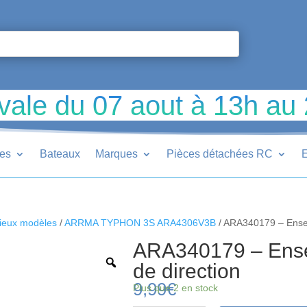
vale du 07 aout à 13h au
ues
Bateaux
Marques
Pièces détachées RC
E
ieux modèles
/
ARRMA TYPHON 3S ARA4306V3B
/ ARA340179 – Ensem
ARA340179 – Ense
de direction
9,99
€
Plus que 2 en stock