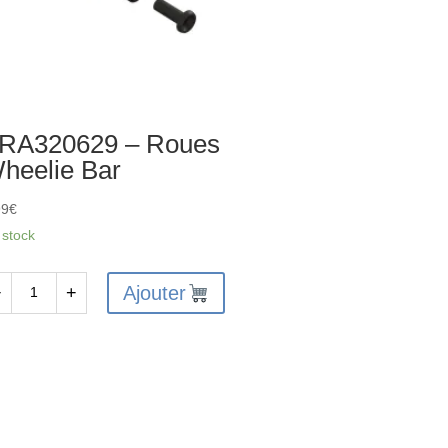
RA320629 – Roues
heelie Bar
99
€
 stock
Ajouter
−
+
antité
A320629
ues
eelie