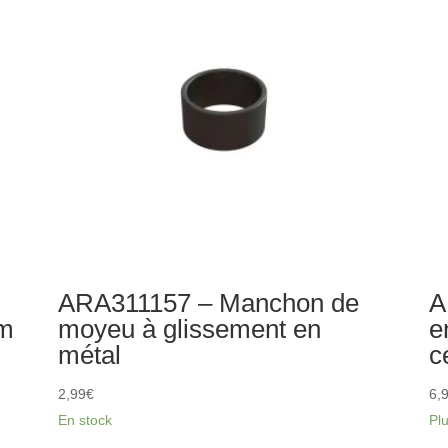
protection
Ba
inférieures
(2)
ARA311157 – Manchon de
A
um
moyeu à glissement en
e
métal
c
2,99
€
6,
En stock
Pl