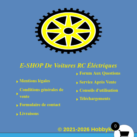
12x18x4
mm
2RS
(2)
E-SHOP De Voitures RC Éléctriques
Forum Aux Questions
E
Mentions légales
Service Après Vente
E
E
Conditions générales de
Conseils d'utilisation
E
E
vente
Téléchargements
E
Formulaire de contact
E
Livraisons
E
0
©
2021-2026 Hobbykoo