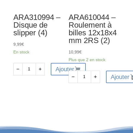
(10)
ARA310994 –
ARA610044 –
Disque de
Roulement à
slipper (4)
billes 12x18x4
mm 2RS (2)
9,99
€
En stock
10,99
€
Plus que 2 en stock
Ajouter
−
+
quantité
Ajouter
−
+
de
quantité
ARA310994
de
-
ARA610044
Disque
-
de
Roulement
slipper
à
(4)
billes