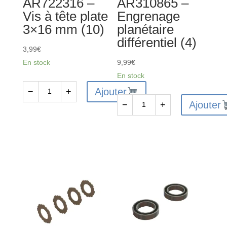
AR722316 –
AR310865 –
Vis à tête plate
Engrenage
3×16 mm (10)
planétaire
différentiel (4)
3,99
€
En stock
9,99
€
En stock
Ajouter
−
+
quantité
Ajouter
−
+
de
quantité
AR722316
de
-
AR310865
Vis
-
à
Engrenage
tête
planétaire
plate
différentiel
3x16
(4)
mm