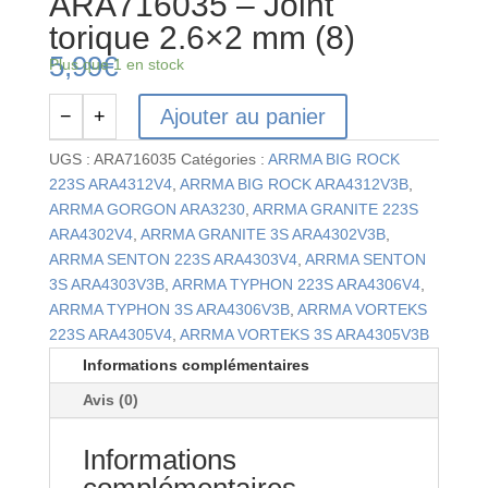
ARA716035 – Joint
torique 2.6×2 mm (8)
5,99
€
Plus que 1 en stock
Ajouter au panier
−
+
quantité
de
UGS :
ARA716035
Catégories :
ARRMA BIG ROCK
ARA716035
223S ARA4312V4
,
ARRMA BIG ROCK ARA4312V3B
,
-
ARRMA GORGON ARA3230
,
ARRMA GRANITE 223S
Joint
ARA4302V4
,
ARRMA GRANITE 3S ARA4302V3B
,
torique
ARRMA SENTON 223S ARA4303V4
,
ARRMA SENTON
2.6x2
3S ARA4303V3B
,
ARRMA TYPHON 223S ARA4306V4
,
mm
ARRMA TYPHON 3S ARA4306V3B
,
ARRMA VORTEKS
(8)
223S ARA4305V4
,
ARRMA VORTEKS 3S ARA4305V3B
Informations complémentaires
Avis (0)
Informations
complémentaires