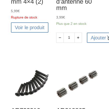
mm 4×4 (2)
d’antenne 60
mm
5,99
€
Rupture de stock
3,99
€
Plus que 2 en stock
Voir le produit
Ajouter
−
+
quantité
de
AR390001
-
Ensemble
de
tubes
d'antenne
60
mm