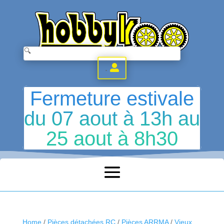
.
Fermeture estivale
du 07 aout à 13h au
25 aout à 8h30
Home
/
Pièces détachées RC
/
Pièces ARRMA
/
Vieux