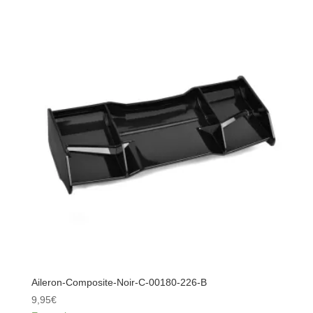
52022
-
Servo
numérique
25kg
-
CRHV-
7225-
MG
Aileron-Composite-Noir-C-00180-226-B
9,95
€