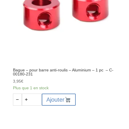
suspension
RTR
-
Intérieur
inférieur
-
Avant/arrière
-
Acier
-
Bague – pour barre anti-roulis – Aluminium – 1 pc – C-
68
00180-231
mm
3,95
€
-
Plus que 1 en stock
2
quantité
pièces
Ajouter
−
+
de
Bague
-
pour