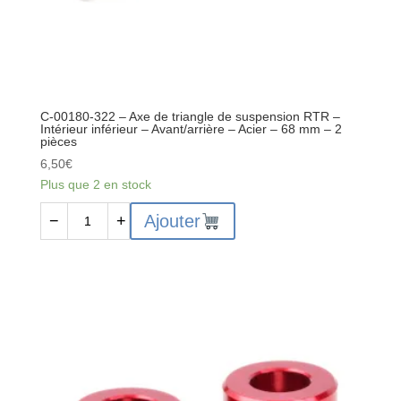
Acier
-
4
pièces
C-00180-322 – Axe de triangle de suspension RTR –
Intérieur inférieur – Avant/arrière – Acier – 68 mm – 2
pièces
6,50
€
Plus que 2 en stock
quantité
Ajouter
−
+
de
C-
00180-
322
-
Axe
de
triangle
de