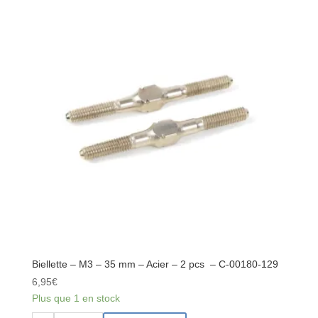
ESC
TRAY
V2
LARGE
COMPOSITE
1
PC
Biellette – M3 – 35 mm – Acier – 2 pcs – C-00180-129
6,95
€
Plus que 1 en stock