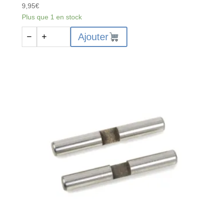
9,95
€
Plus que 1 en stock
quantité
Ajouter
−
+
de
Arceau
Central
-
Composite
-
1
Jeu
-
C-
00180-
301