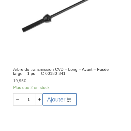
Arbre de transmission CVD – Long – Avant – Fusée
large – 1 pc – C-00180-341
19,95
€
Plus que 2 en stock
quantité
Ajouter
−
+
de
Arbre
de
transmission
CVD