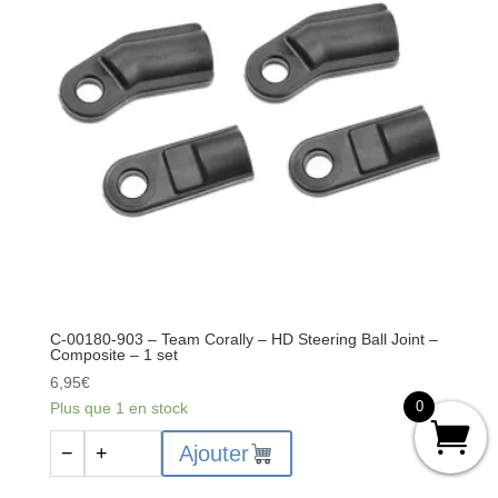
Corally
-
HD
Rear
Camber
Ball
Joint
-
Outer
-
Inner
-
1
C-00180-903 – Team Corally – HD Steering Ball Joint –
set
Composite – 1 set
6,95
€
0
Plus que 1 en stock
quantité
Ajouter
−
+
de
C-