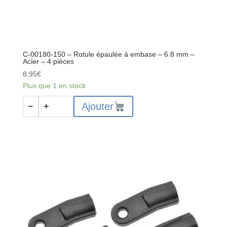
Spring
Steel
-
2
C-00180-150 – Rotule épaulée à embase – 6.8 mm –
pcs
Acier – 4 pièces
8,95
€
Plus que 1 en stock
quantité
Ajouter
−
+
de
C-
00180-
150
-
Rotule
épaulée
à
embase
-