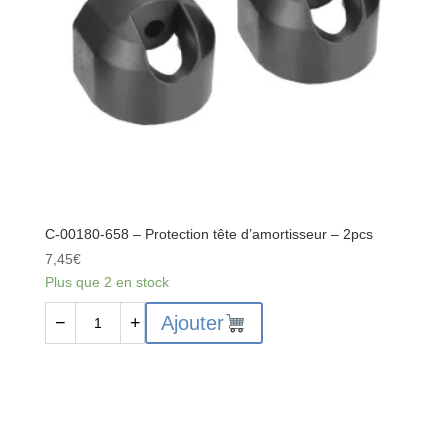
C-00180-658 – Protection tête d’amortisseur – 2pcs
7,45
€
Plus que 2 en stock
quantité
Ajouter
−
+
de
C-
00180-
658
-