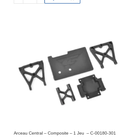
de
Arbre
de
transmission
universel
-
Truggy
-
MTL
-
AR
-
2
pcs
-
C-
00180-
367
Arceau Central – Composite – 1 Jeu – C-00180-301