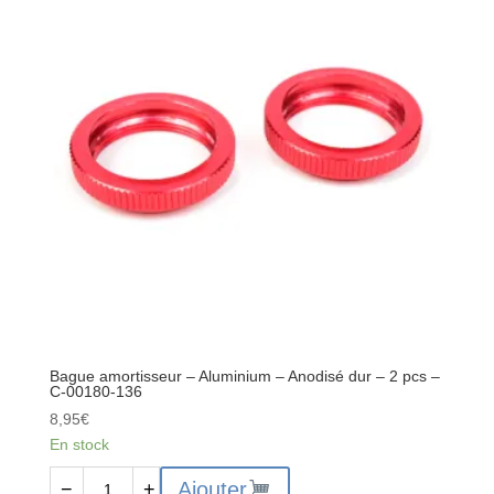
barre
anti-
roulis
-
Aluminium
-
1
pc
-
C-
00180-
231
Bague amortisseur – Aluminium – Anodisé dur – 2 pcs –
C-00180-136
8,95
€
En stock
quantité
Ajouter
−
+