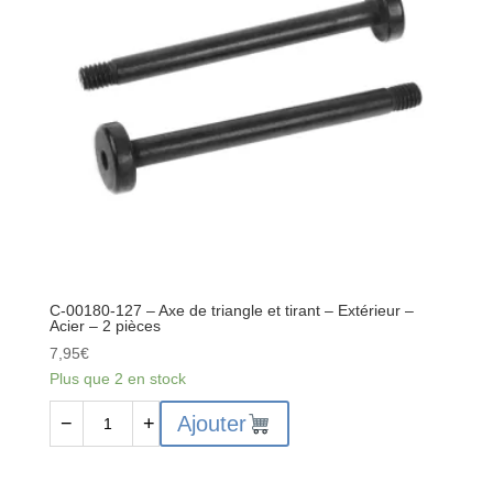
x
-
29.8mm
2
-
pièces
Acier
-
pour
C-
00180-
686
-
2
pcs
C-00180-127 – Axe de triangle et tirant – Extérieur –
-
Acier – 2 pièces
C-
7,95
€
00180-
Plus que 2 en stock
684
quantité
Ajouter
−
+
de
C-
00180-