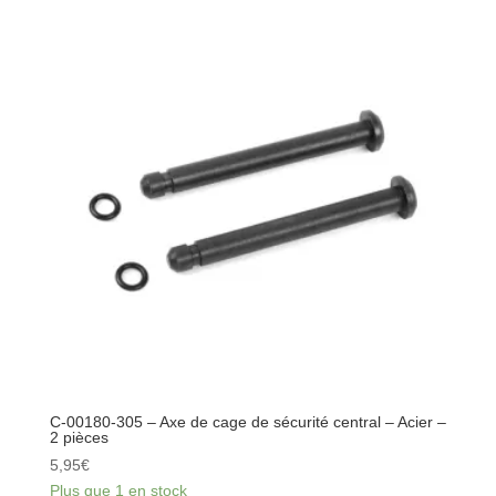
127
-
Axe
de
triangle
et
tirant
-
Extérieur
-
Acier
-
2
pièces
C-00180-305 – Axe de cage de sécurité central – Acier –
2 pièces
5,95
€
Plus que 1 en stock