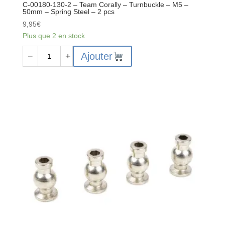
C-00180-130-2 – Team Corally – Turnbuckle – M5 –
50mm – Spring Steel – 2 pcs
9,95
€
Plus que 2 en stock
quantité
Ajouter
−
+
de
C-
00180-
130-
2
-
Team
Corally
-
Turnbuckle
-
M5
-
50mm
-