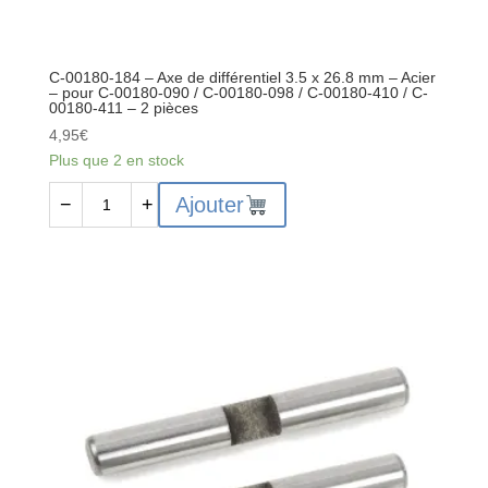
C-00180-184 – Axe de différentiel 3.5 x 26.8 mm – Acier
– pour C-00180-090 / C-00180-098 / C-00180-410 / C-
00180-411 – 2 pièces
4,95
€
Plus que 2 en stock
quantité
Ajouter
−
+
de
C-
00180-
184
-
Axe
de
différentiel
3.5
x
26.8