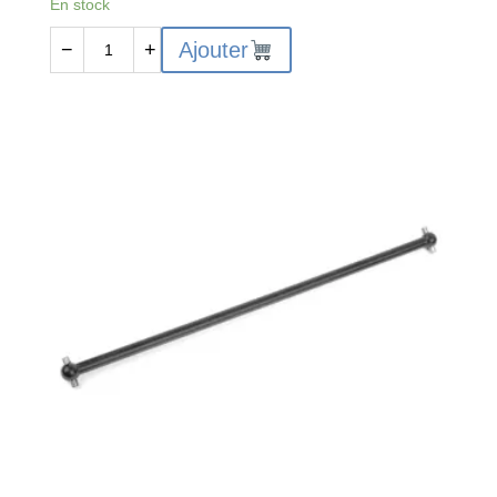
En stock
quantité
Ajouter
−
+
de
Aileron-
Composite-
Noir-
C-
00180-
226-
B