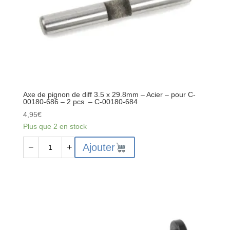
mm
-
Acier
-
pour
C-
00180-
090
Axe de pignon de diff 3.5 x 29.8mm – Acier – pour C-
/
00180-686 – 2 pcs – C-00180-684
C-
4,95
€
00180-
Plus que 2 en stock
098
quantité
/
Ajouter
−
+
de
C-
Axe
00180-
de
410
pignon
/
de
C-
diff
00180-
3.5
411