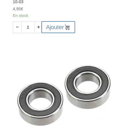
10-03
4,95
€
En stock
quantité
Ajouter
−
+
de
Ball
Bearing
-
Abec
3
-
6x10x3
-
2
pcs
-
C-
3611-
3-