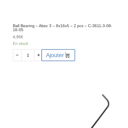
06-
10-
03
Ball Bearing – Abec 3 – 8x16x5 – 2 pcs – C-3611-3-08-
16-05
4,95
€
En stock
quantité
Ajouter
−
+
de
Ball
Bearing
-
Abec
3
-
8x16x5
-
2
pcs