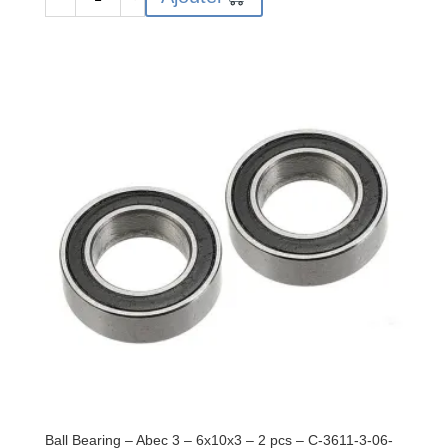
de
Bague
amortisseur
-
Aluminium
-
Anodisé
dur
-
2
pcs
-
C-
00180-
136
Ball Bearing – Abec 3 – 6x10x3 – 2 pcs – C-3611-3-06-