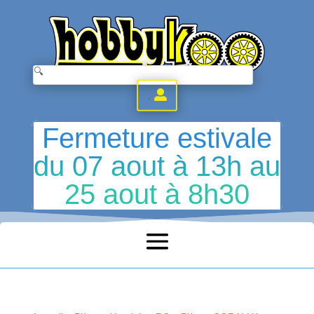
.
Fermeture estivale
du 07 aout à 13h au
25 aout à 8h30