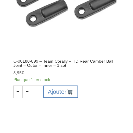
6.8
mm
-
Acier
-
4
pièces
C-00180-899 – Team Corally – HD Rear Camber Ball
Joint – Outer – Inner – 1 set
8,95
€
Plus que 1 en stock
quantité
Ajouter
−
+
de
C-
00180-
899
-
Team