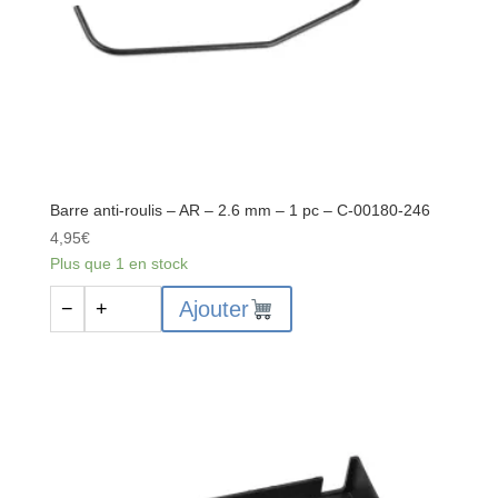
-
C-
3611-
3-
08-
16-
05
Barre anti-roulis – AR – 2.6 mm – 1 pc – C-00180-246
4,95
€
Plus que 1 en stock
quantité
Ajouter
−
+
de
Barre
anti-
roulis
-
AR
-