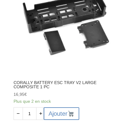
2.6
mm
-
1
pc
-
C-
00180-
246
CORALLY BATTERY ESC TRAY V2 LARGE
COMPOSITE 1 PC
16,95
€
Plus que 2 en stock
quantité
Ajouter
−
+
de
CORALLY
BATTERY