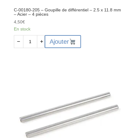
C-00180-205 – Goupille de différentiel – 2.5 x 11.8 mm
– Acier – 4 pièces
4,50
€
En stock
quantité
Ajouter
−
+
de
C-
00180-
205
-
Goupille
de
différentiel
-
2.5
x
11.8
mm
-