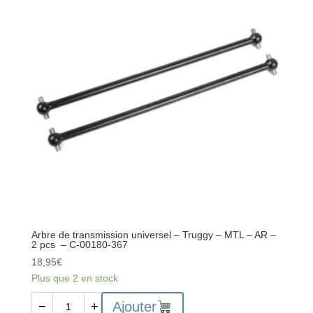
-
Long
-
Avant
-
Fusée
large
-
1
pc
-
C-
00180-
341
Arbre de transmission universel – Truggy – MTL – AR –
2 pcs – C-00180-367
18,95
€
Plus que 2 en stock
quantité
Ajouter
−
+