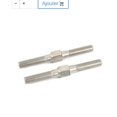
quantité
Ajouter
−
+
de
Biellette
-
M3
-
35
mm
-
Acier
-
2
pcs
-
C-
00180-
129