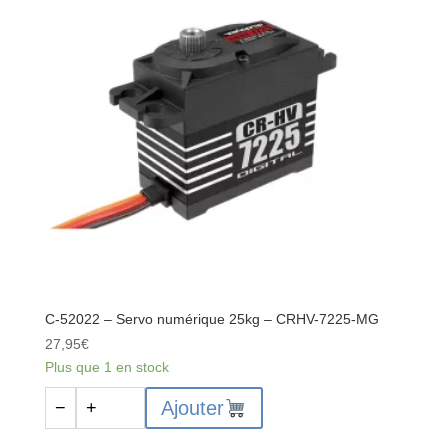
Protection
tête
d'amortisseur
-
2pcs
C-52022 – Servo numérique 25kg – CRHV-7225-MG
27,95
€
Plus que 1 en stock
quantité
Ajouter
−
+
de
C-