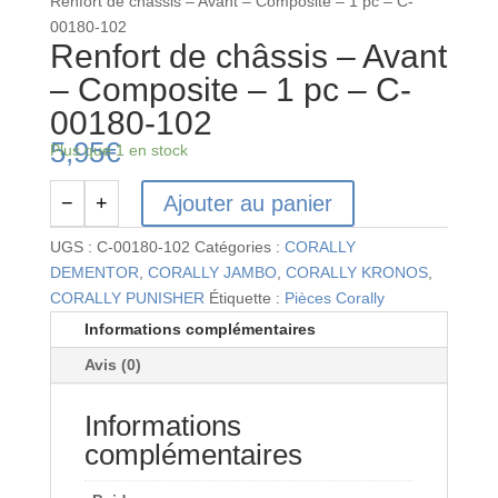
Renfort de châssis – Avant – Composite – 1 pc – C-
00180-102
Renfort de châssis – Avant
– Composite – 1 pc – C-
00180-102
5,95
€
Plus que 1 en stock
Ajouter au panier
−
+
quantité
de
UGS :
C-00180-102
Catégories :
CORALLY
Renfort
DEMENTOR
,
CORALLY JAMBO
,
CORALLY KRONOS
,
de
CORALLY PUNISHER
Étiquette :
Pièces Corally
châssis
Informations complémentaires
-
Avis (0)
Avant
-
Informations
Composite
-
complémentaires
1
pc