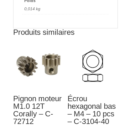
Poids
-
0,014 kg
C-
00180-
102
Produits similaires
Pignon moteur
Écrou
M1.0 12T
hexagonal bas
Corally – C-
– M4 – 10 pcs
72712
– C-3104-40