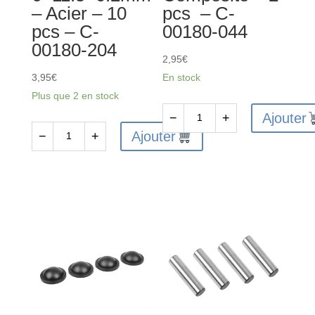
– Acier – 10
pcs – C-
pcs – C-
00180-044
00180-204
2,95
€
3,95
€
En stock
Plus que 2 en stock
Ajouter
−
+
quantité
Ajouter
−
+
quantité
de
de
Chape
Rondelles
pour
de
rotules
calage
6
-
mm
6x11.5x0.2mm
-
-
Composite
Acier
-
-
2