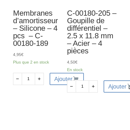
10
pcs
Membranes
C-00180-205 –
pcs
-
d’amortisseur
Goupille de
-
C-
– Silicone – 4
différentiel –
C-
00180-
pcs – C-
2.5 x 11.8 mm
00180-
044
00180-189
– Acier – 4
204
pièces
4,95
€
Plus que 2 en stock
4,50
€
En stock
Ajouter
−
+
quantité
Ajouter
−
+
de
quantité
Membranes
de
d’amortisseur
C-
-
00180-
Silicone
205
-
-