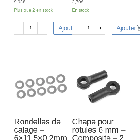
9,95
€
2,70
€
Plus que 2 en stock
En stock
Ajouter
Ajouter
−
+
−
+
quantité
quantité
de
de
Pignon
Écrou
moteur
hexagonal
M1.0
bas
12T
-
Corally
M4
-
-
C-
10
72712
pcs
-
Rondelles de
Chape pour
C-
calage –
rotules 6 mm –
3104-
6×11.5×0.2mm
Composite – 2
40