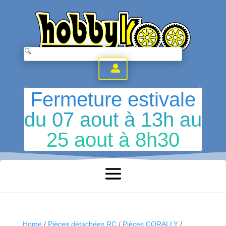
.
Fermeture estivale
du 07 aout à 13h au
25 aout à 8h30
Home
/
Pièces détachées RC
/
Pièces CORALLY
/