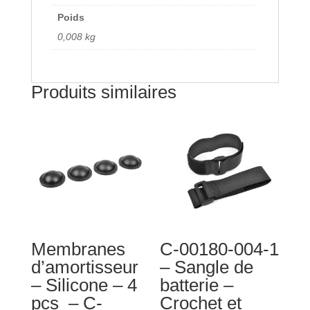
-
Poids
C-
0,008 kg
00180-
089
Produits similaires
Membranes
C-00180-004-1
d’amortisseur
– Sangle de
– Silicone – 4
batterie –
pcs – C-
Crochet et