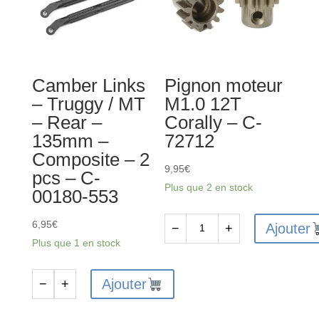
-
-
10
Acier
pcs
-
-
10
Camber Links
Pignon moteur
C-
pcs
– Truggy / MT
M1.0 12T
31003
-
– Rear –
Corally – C-
C-
135mm –
72712
00180-
Composite – 2
204
9,95
€
pcs – C-
Plus que 2 en stock
00180-553
6,95
€
Ajouter
−
+
quantité
Plus que 1 en stock
de
Pignon
Ajouter
−
+
quantité
moteur
de
M1.0