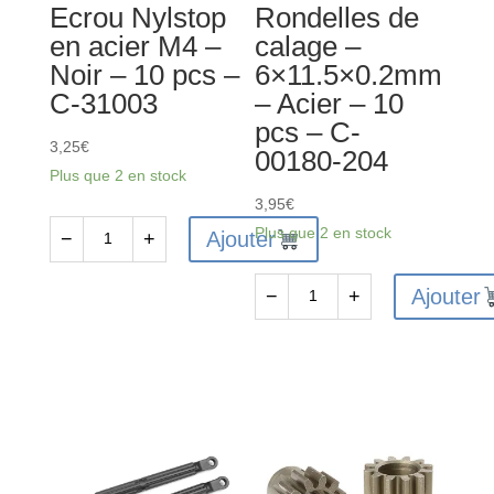
Ecrou Nylstop
Rondelles de
189
Crochet
en acier M4 –
calage –
et
Noir – 10 pcs –
6×11.5×0.2mm
boucle
C-31003
– Acier – 10
-
pcs – C-
2
3,25
€
00180-204
pièces
Plus que 2 en stock
3,95
€
Plus que 2 en stock
Ajouter
−
+
quantité
de
Ajouter
−
+
Ecrou
quantité
Nylstop
de
en
Rondelles
acier
de
M4
calage
-
-
Noir
6x11.5x0.2mm