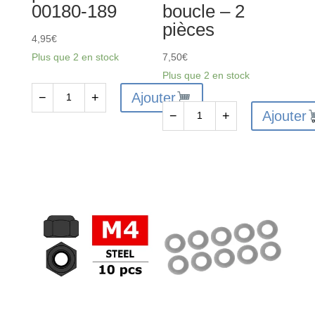
00180-189
boucle – 2
pièces
4,95
€
Plus que 2 en stock
7,50
€
Plus que 2 en stock
Ajouter
−
+
quantité
Ajouter
−
+
de
quantité
Membranes
de
d’amortisseur
C-
-
00180-
Silicone
004-
-
1
4
-
pcs
Sangle
-
de
C-
batterie
00180-
-