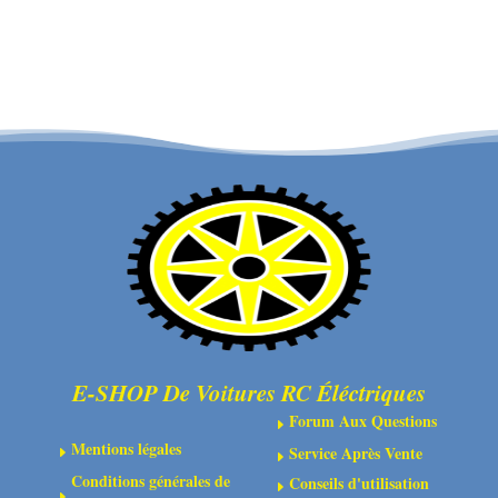
Camber
12T
Links
Corally
-
-
Truggy
C-
/
72712
MT
-
Rear
-
135mm
-
Composite
-
E-SHOP De Voitures RC Éléctriques
2
Forum Aux Questions
pcs
E
Mentions légales
-
Service Après Vente
E
E
Conditions générales de
C-
Conseils d'utilisation
E
E