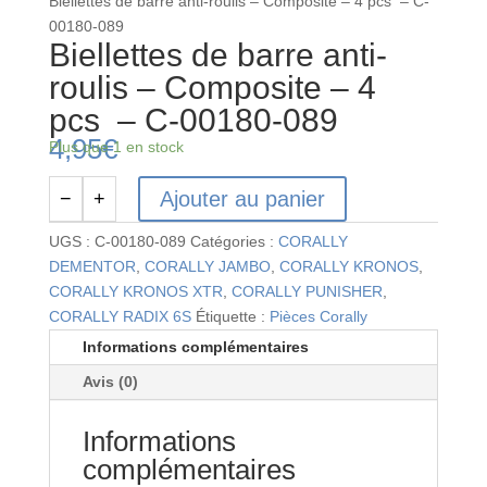
Biellettes de barre anti-roulis – Composite – 4 pcs – C-
00180-089
Biellettes de barre anti-
roulis – Composite – 4
pcs – C-00180-089
4,95
€
Plus que 1 en stock
Ajouter au panier
−
+
quantité
de
UGS :
C-00180-089
Catégories :
CORALLY
Biellettes
DEMENTOR
,
CORALLY JAMBO
,
CORALLY KRONOS
,
de
CORALLY KRONOS XTR
,
CORALLY PUNISHER
,
barre
CORALLY RADIX 6S
Étiquette :
Pièces Corally
anti-
Informations complémentaires
roulis
Avis (0)
-
Composite
Informations
-
4
complémentaires
pcs