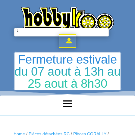
.
Fermeture estivale
du 07 aout à 13h au
25 aout à 8h30
Home
/
Pièces détachées RC
/
Pièces CORALLY
/