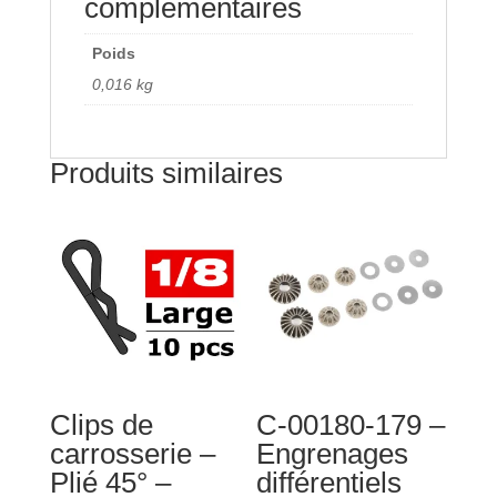
complémentaires
-
1
Poids
pièce
0,016 kg
Produits similaires
Clips de
C-00180-179 –
carrosserie –
Engrenages
Plié 45° –
différentiels