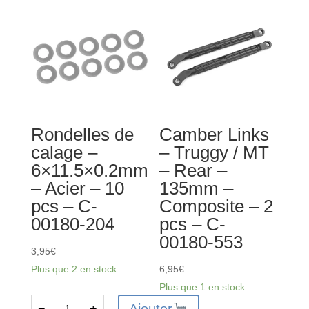
-
Goupille
Medium
de
-
différentiel
Truggy
-
/
2.5
MT
x
-
11.8
Rondelles de
Camber Links
Arrière
mm
calage –
– Truggy / MT
-
-
6×11.5×0.2mm
– Rear –
1.6mm
Acier
– Acier – 10
135mm –
-
-
pcs – C-
Composite – 2
95-
4
00180-204
pcs – C-
97mm
pièces
00180-553
-
3,95
€
2
Plus que 2 en stock
6,95
€
pcs
Plus que 1 en stock
-