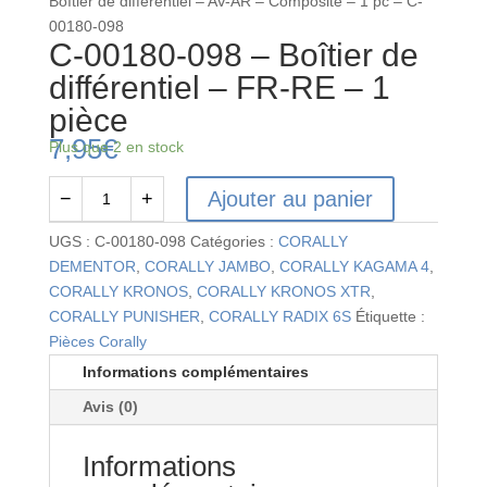
Boîtier de différentiel – AV-AR – Composite – 1 pc – C-
00180-098
C-00180-098 – Boîtier de
différentiel – FR-RE – 1
pièce
7,95
€
Plus que 2 en stock
Ajouter au panier
−
+
quantité
de
UGS :
C-00180-098
Catégories :
CORALLY
C-
DEMENTOR
,
CORALLY JAMBO
,
CORALLY KAGAMA 4
,
00180-
CORALLY KRONOS
,
CORALLY KRONOS XTR
,
098
CORALLY PUNISHER
,
CORALLY RADIX 6S
Étiquette :
-
Pièces Corally
Boîtier
Informations complémentaires
de
Avis (0)
différentiel
-
Informations
FR-
RE