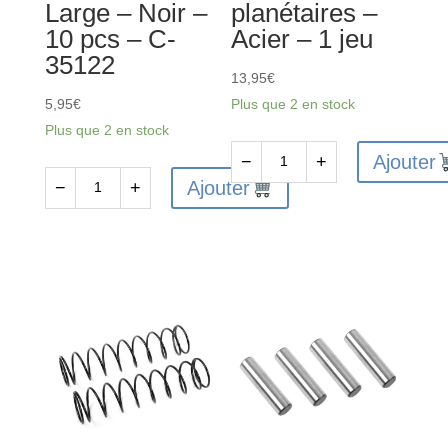
Large – Noir –
planétaires –
10 pcs – C-
Acier – 1 jeu
35122
13,95
€
5,95
€
Plus que 2 en stock
Plus que 2 en stock
Ajouter
−
+
quantité
Ajouter
−
+
quantité
de
de
C-
Clips
00180-
de
179
carrosserie
-
-
Engrenages
Plié
différentiels
45°
planétaires
-
-
Large
Acier