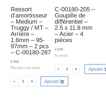
-
-
Ressort
C-00180-205 –
Noir
1
d’amortisseur
Goupille de
-
jeu
– Medium –
différentiel –
10
Truggy / MT –
2.5 x 11.8 mm
pcs
Arrière –
– Acier – 4
-
1.6mm – 95-
pièces
C-
97mm – 2 pcs
35122
4,50
€
– C-00180-287
En stock
6,95
€
Plus que 2 en stock
Ajouter
−
+
quantité
de
Ajouter
−
+
quantité
C-
de
00180-
Ressort
205
d’amortisseur
-