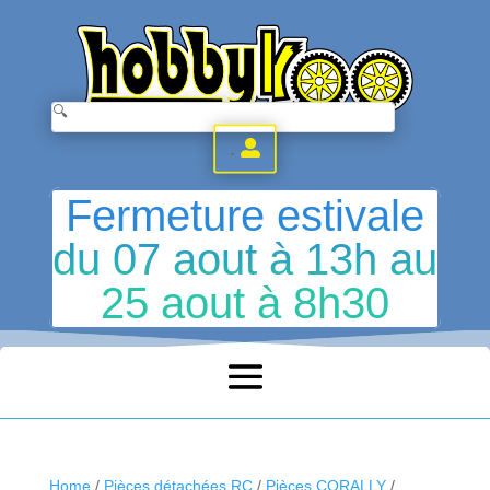
.
Fermeture estivale
du 07 aout à 13h au
25 aout à 8h30
Home
/
Pièces détachées RC
/
Pièces CORALLY
/