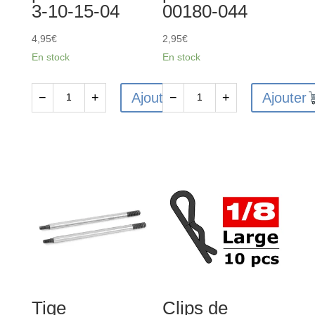
3-10-15-04
00180-044
4,95
€
2,95
€
En stock
En stock
Ajouter
Ajouter
−
+
−
+
quantité
quantité
de
de
Ball
Chape
Bearing
pour
-
rotules
Abec
6
3
mm
-
-
10x15x4
Composite
-
-
2
2
Tige
Clips de
pcs
pcs