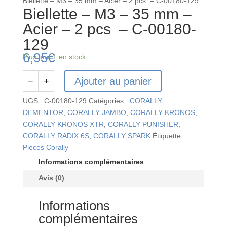
Biellette – M3 – 35 mm – Acier – 2 pcs – C-00180-129
Biellette – M3 – 35 mm –
Acier – 2 pcs – C-00180-
129
6,95
€
Plus que 1 en stock
Ajouter au panier
−
+
quantité
de
UGS :
C-00180-129
Catégories :
CORALLY
Biellette
DEMENTOR
,
CORALLY JAMBO
,
CORALLY KRONOS
,
-
CORALLY KRONOS XTR
,
CORALLY PUNISHER
,
M3
CORALLY RADIX 6S
,
CORALLY SPARK
Étiquette :
-
Pièces Corally
35
Informations complémentaires
mm
Avis (0)
-
Acier
Informations
-
2
complémentaires
pcs