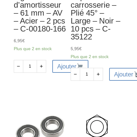
d’amortisseur
carrosserie –
-
-
– 61 mm – AV
Plié 45° –
C-
C-
– Acier – 2 pcs
Large – Noir –
3611-
00180-
– C-00180-166
10 pcs – C-
3-
044
35122
10-
6,95
€
15-
Plus que 2 en stock
5,95
€
04
Plus que 2 en stock
Ajouter
−
+
quantité
Ajouter
−
+
de
quantité
Tige
de
d’amortisseur
Clips
-
de
61
carrosserie
mm
-
-
Plié
AV
45°