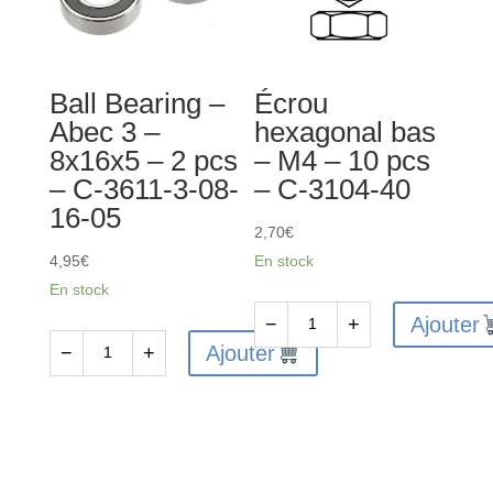
-
-
Acier
Large
-
-
Ball Bearing –
Écrou
2
Noir
Abec 3 –
hexagonal bas
pcs
-
8x16x5 – 2 pcs
– M4 – 10 pcs
-
10
– C-3611-3-08-
– C-3104-40
C-
pcs
16-05
00180-
-
2,70
€
166
C-
4,95
€
En stock
35122
En stock
Ajouter
−
+
quantité
Ajouter
−
+
quantité
de
de
Écrou
Ball
hexagonal
Bearing
bas
-
-