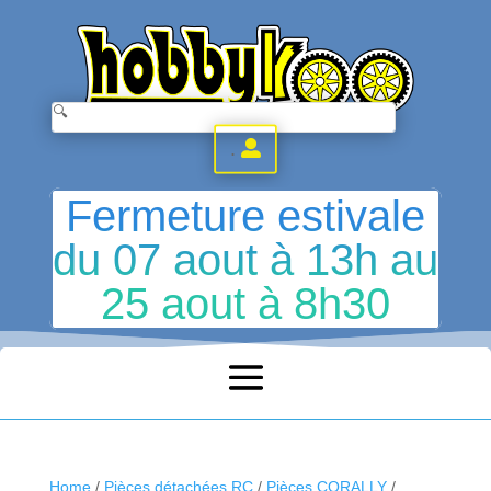
.
Fermeture estivale
du 07 aout à 13h au
25 aout à 8h30
Home
/
Pièces détachées RC
/
Pièces CORALLY
/