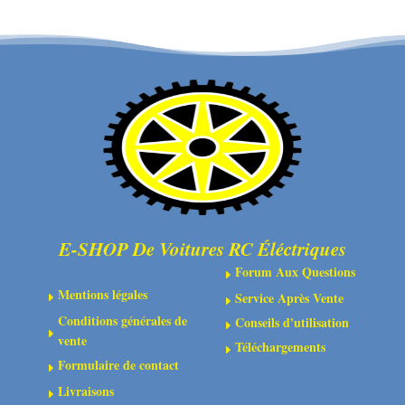
Abec
M4
3
-
-
10
8x16x5
pcs
-
-
2
C-
pcs
3104-
-
40
C-
3611-
E-SHOP De Voitures RC Éléctriques
3-
Forum Aux Questions
08-
E
Mentions légales
16-
Service Après Vente
E
E
Conditions générales de
05
Conseils d'utilisation
E
E
vente
Téléchargements
E
Formulaire de contact
E
Livraisons
E