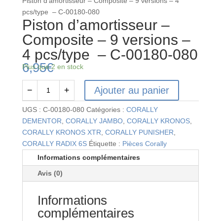
Piston d’amortisseur – Composite – 9 versions – 4
pcs/type – C-00180-080
Piston d’amortisseur –
Composite – 9 versions –
4 pcs/type – C-00180-080
6,95
€
Plus que 2 en stock
Ajouter au panier
−
+
quantité
de
UGS :
C-00180-080
Catégories :
CORALLY
Piston
DEMENTOR
,
CORALLY JAMBO
,
CORALLY KRONOS
,
d’amortisseur
CORALLY KRONOS XTR
,
CORALLY PUNISHER
,
-
CORALLY RADIX 6S
Étiquette :
Pièces Corally
Composite
Informations complémentaires
-
Avis (0)
9
versions
Informations
-
4
complémentaires
pcs/type