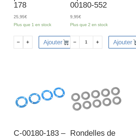
178
00180-552
25,95
€
9,95
€
Plus que 1 en stock
Plus que 2 en stock
Ajouter
Ajouter
−
+
−
+
quantité
quantité
de
de
Couronne
Rear
conique
Bumper
de
w
diff
/
43D-
Skid
Acier
Plate
-
-
1
Composite
pc
-
C-00180-183 –
Rondelles de
-
1