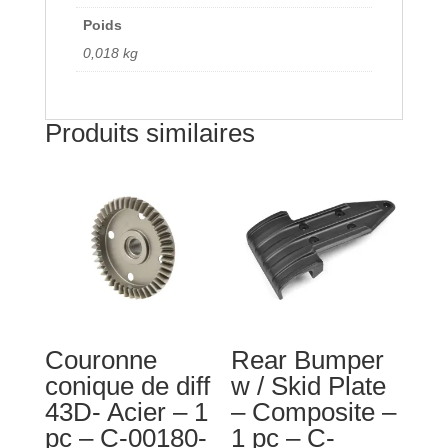
-
Poids
C-
0,018 kg
00180-
080
Produits similaires
Couronne
Rear Bumper
conique de diff
w / Skid Plate
43D- Acier – 1
– Composite –
pc – C-00180-
1 pc – C-