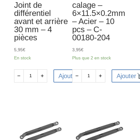
Joint de
calage –
C-
pc
différentiel
6×11.5×0.2mm
00180-
-
avant et arrière
– Acier – 10
178
C-
30 mm – 4
pcs – C-
00180-
pièces
00180-204
552
5,95
€
3,95
€
En stock
Plus que 2 en stock
Ajouter
Ajouter
−
+
−
+
quantité
quantité
de
de
C-
Rondelles
00180-
de
183
calage
-
-
Joint
6x11.5x0.2mm
de
-