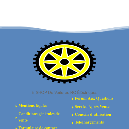
-
Links
Truggy
-
/
Truggy
MT
/
-
MT
118mm
-
-
Rear
Composite
-
-
135mm
2
-
pcs
Composite
-
-
E-SHOP De Voitures RC Éléctriques
C-
2
Forum Aux Questions
E
00180-
pcs
Mentions légales
Service Après Vente
E
E
554
-
Conditions générales de
Conseils d'utilisation
E
C-
E
vente
Téléchargements
E
00180-
Formulaire de contact
E