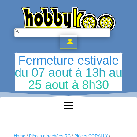
.
Fermeture estivale
du 07 aout à 13h au
25 aout à 8h30
Home
/
Pièces détachées RC
/
Pièces CORALLY
/