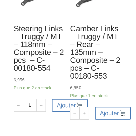
différentiel
Acier
avant
-
et
10
Steering Links
Camber Links
arrière
pcs
– Truggy / MT
– Truggy / MT
30
-
– 118mm –
– Rear –
mm
C-
Composite – 2
135mm –
-
00180-
pcs – C-
Composite – 2
4
204
00180-554
pcs – C-
pièces
00180-553
6,95
€
Plus que 2 en stock
6,95
€
Plus que 1 en stock
Ajouter
−
+
quantité
Ajouter
−
+
de
quantité
Steering
de
Links
Camber