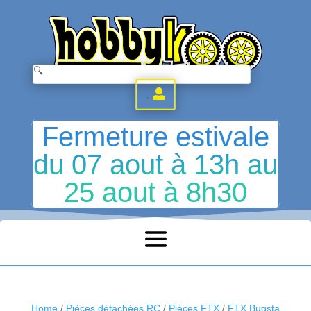
.
Fermeture estivale
du 07 aout à 13h au
25 aout à 8h30
Home
/
Pièces détachées RC
/
Pièces FTX
/
FTX Bugsta