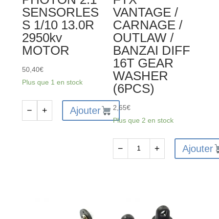
SENSORLES
VANTAGE /
S 1/10 13.0R
CARNAGE /
2950kv
OUTLAW /
MOTOR
BANZAI DIFF
16T GEAR
50,40
€
WASHER
Plus que 1 en stock
(6PCS)
2,65
€
Ajouter
−
+
quantité
Plus que 2 en stock
de
ETRONIX
Ajouter
−
+
PHOTON
quantité
2.1
de
SENSORLESS
FTX6226
1/10
-
13.0R
FTX
2950kv
VANTAGE