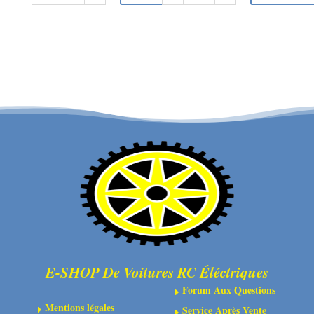
de
de
FTX
FTX
VANTAGE/CARNAGE/OUTLAW
VANTAGE/CARNAGE/OUTLAW/
FRONT
KANYON
SHOCK
SHOCK
SHAFT&PISTON
UPPER
2SETS
CAP
2SETS
E-SHOP De Voitures RC Éléctriques
Forum Aux Questions
E
Mentions légales
Service Après Vente
E
E