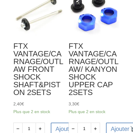
MOTOR
/
CARNAGE
/
OUTLAW
/
FTX
FTX
BANZAI
VANTAGE/CA
VANTAGE/CA
DIFF
RNAGE/OUTL
RNAGE/OUTL
16T
AW FRONT
AW/ KANYON
GEAR
SHOCK
SHOCK
WASHER
SHAFT&PIST
UPPER CAP
(6PCS)
ON 2SETS
2SETS
2,40
€
3,30
€
Plus que 2 en stock
Plus que 2 en stock
Ajouter
Ajouter
−
+
−
+
quantité
quantité