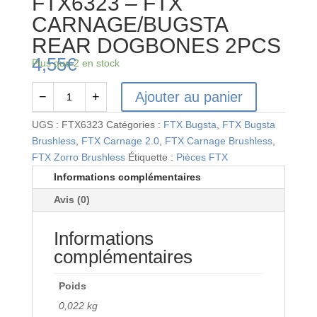
FTX6323 – FTX
CARNAGE/BUGSTA
REAR DOGBONES 2PCS
4,55
€
Plus que 2 en stock
Ajouter au panier
−
+
quantité
de
UGS :
FTX6323
Catégories :
FTX Bugsta
,
FTX Bugsta
FTX6323
Brushless
,
FTX Carnage 2.0
,
FTX Carnage Brushless
,
-
FTX Zorro Brushless
Étiquette :
Pièces FTX
FTX
Informations complémentaires
CARNAGE/BUGSTA
Avis (0)
REAR
DOGBONES
Informations
2PCS
complémentaires
Poids
0,022 kg