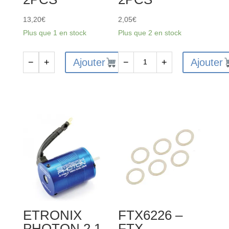
13,20
€
2,05
€
Plus que 1 en stock
Plus que 2 en stock
Ajouter
Ajouter
−
+
−
+
quantité
quantité
de
de
FTX
FTX6208
VANTAGE/CARNAGE
-
FRONT
FTX
SHOCK
VANTAGE/CARNAGE
COMPLETE
FRONT
2PCS
SHOCK
BODY
2PCS
ETRONIX
FTX6226 –
PHOTON 2.1
FTX