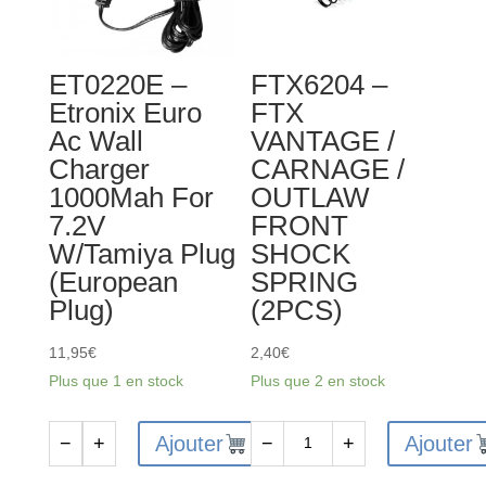
OUTLAW
OUTLAW
/
/
ET0220E –
FTX6204 –
BANZAI
BANZAI
Etronix Euro
FTX
DIFF
DIFF
Ac Wall
VANTAGE /
DRIVE
16T
Charger
CARNAGE /
GEAR
GEAR
1000Mah For
OUTLAW
W/PIN
WASHER
7.2V
FRONT
(2SETS)
(6PCS)
W/Tamiya Plug
SHOCK
(European
SPRING
Plug)
(2PCS)
11,95
€
2,40
€
Plus que 1 en stock
Plus que 2 en stock
Ajouter
Ajouter
−
+
−
+
quantité
quantité
de
de