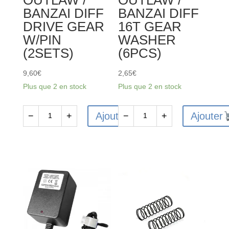
BANZAI DIFF
BANZAI DIFF
DRIVE GEAR
16T GEAR
W/PIN
WASHER
(2SETS)
(6PCS)
9,60
€
2,65
€
Plus que 2 en stock
Plus que 2 en stock
Ajouter
Ajouter
−
+
−
+
quantité
quantité
de
de
FTX6227
FTX6226
-
-
FTX
FTX
VANTAGE
VANTAGE
/
/
CARNAGE
CARNAGE
/
/