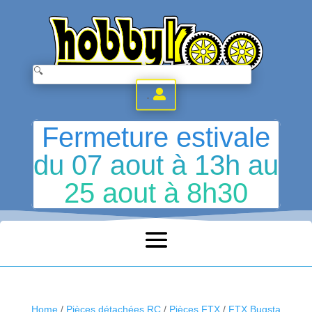
.
Fermeture estivale
du 07 aout à 13h au
25 aout à 8h30
Home
/
Pièces détachées RC
/
Pièces FTX
/
FTX Bugsta