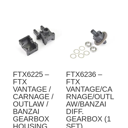
ET0220E
FTX6204
-
-
Etronix
FTX
Euro
VANTAGE
Ac
/
Wall
CARNAGE
Charger
/
1000Mah
OUTLAW
For
FRONT
FTX6225 –
FTX6236 –
7.2V
SHOCK
FTX
FTX
W/Tamiya
SPRING
VANTAGE /
VANTAGE/CA
Plug
(2PCS)
CARNAGE /
RNAGE/OUTL
(European
OUTLAW /
AW/BANZAI
Plug)
BANZAI
DIFF.
GEARBOX
GEARBOX (1
HOUSING
SET)