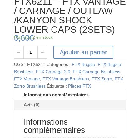
FTX6211 – FTX VANTAGE
/ CARNAGE / OUTLAW
/KANYON SHOCK
LOWER CAPS (2SETS)
3,60
€
Plus que 2 en stock
Ajouter au panier
−
+
quantité
de
UGS :
FTX6211
Catégories :
FTX Bugsta
,
FTX Bugsta
FTX6211
Brushless
,
FTX Carnage 2.0
,
FTX Carnage Brushless
,
-
FTX Vantage
,
FTX Vantage Brushless
,
FTX Zorro
,
FTX
FTX
Zorro Brushless
Étiquette :
Pièces FTX
VANTAGE
Informations complémentaires
/
Avis (0)
CARNAGE
/
Informations
OUTLAW
/KANYON
complémentaires
SHOCK