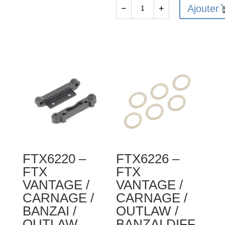
Ajouter
−
+
quantité
de
FTX6231
-
FTX
VANTAGE
/
CARNAGE
/
OUTLAW
/
FTX6220 –
FTX6226 –
BANZAI
FTX
FTX
DIFF
VANTAGE /
VANTAGE /
BEVEL
CARNAGE /
CARNAGE /
GEARS
BANZAI /
OUTLAW /
SMALL
OUTLAW
BANZAI DIFF