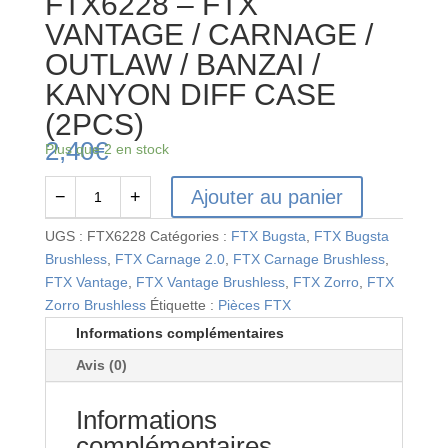
FTX6228 – FTX
VANTAGE / CARNAGE /
OUTLAW / BANZAI /
KANYON DIFF CASE
(2PCS)
2,40
€
Plus que 2 en stock
Ajouter au panier
−
+
quantité
de
UGS :
FTX6228
Catégories :
FTX Bugsta
,
FTX Bugsta
FTX6228
Brushless
,
FTX Carnage 2.0
,
FTX Carnage Brushless
,
-
FTX Vantage
,
FTX Vantage Brushless
,
FTX Zorro
,
FTX
FTX
Zorro Brushless
Étiquette :
Pièces FTX
VANTAGE
Informations complémentaires
/
Avis (0)
CARNAGE
/
Informations
OUTLAW
/
complémentaires