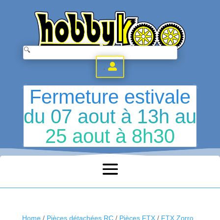
.
Fermeture estivale
du 07 aout à 13h au
25 aout à 8h30
Home
/
Pièces détachées RC
/
Pièces FTX
/
FTX Zorro