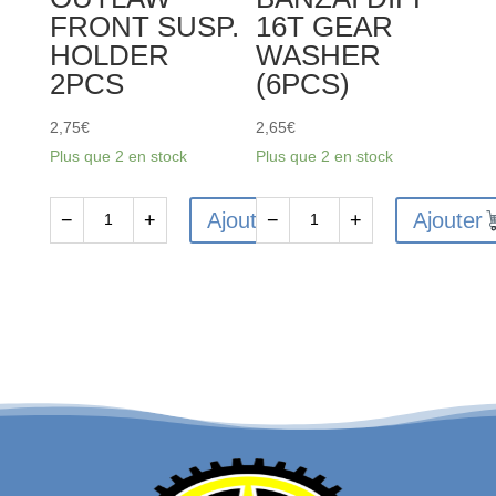
FRONT SUSP.
16T GEAR
HOLDER
WASHER
2PCS
(6PCS)
2,75
€
2,65
€
Plus que 2 en stock
Plus que 2 en stock
Ajouter
Ajouter
−
+
−
+
quantité
quantité
de
de
FTX6220
FTX6226
-
-
FTX
FTX
VANTAGE
VANTAGE
/
/
CARNAGE
CARNAGE
/
/
BANZAI
OUTLAW