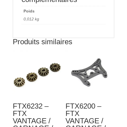
BANZAI
/
Poids
KANYON
0,012 kg
DIFF
CASE
(2PCS)
Produits similaires
FTX6232 –
FTX6200 –
FTX
FTX
VANTAGE /
VANTAGE /