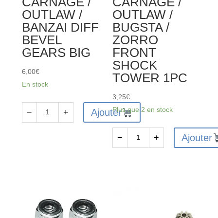
CARNAGE /
CARNAGE /
OUTLAW /
OUTLAW /
BANZAI DIFF
BUGSTA /
BEVEL
ZORRO
GEARS BIG
FRONT
SHOCK
6,00
€
TOWER 1PC
En stock
3,25
€
Plus que 2 en stock
Ajouter
−
+
quantité
de
Ajouter
−
+
FTX6232
quantité
-
de
FTX
FTX6200
VANTAGE
-
/
FTX
CARNAGE
VANTAGE