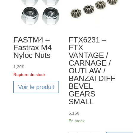
/
/
OUTLAW
CARNAGE
/
/
BANZAI
OUTLAW
DIFF
/
FASTM4 –
FTX6231 –
BEVEL
BUGSTA
Fastrax M4
FTX
GEARS
/
Nyloc Nuts
VANTAGE /
BIG
ZORRO
CARNAGE /
FRONT
1,20
€
OUTLAW /
SHOCK
Rupture de stock
BANZAI DIFF
TOWER
BEVEL
1PC
Voir le produit
GEARS
SMALL
5,15
€
En stock