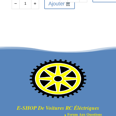
Ajouter
−
+
quantité
de
de
FTX
FTX
VANTAGE/CARNAGE/OUTLAW/
VANTAGE/CARNAGE/OUTLAW
BANZAI
FRONT
DIFF
SHOCK
DRIVE
SHAFT&PISTON
CUP
2SETS
4PCS
E-SHOP De Voitures RC Éléctriques
Forum Aux Questions
E