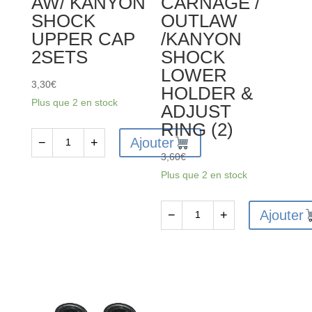
AW/ KANYON
CARNAGE /
SHOCK
OUTLAW
UPPER CAP
/KANYON
2SETS
SHOCK
LOWER
3,30
€
HOLDER &
Plus que 2 en stock
ADJUST
RING (2)
Ajouter
−
+
quantité
3,60
€
de
Plus que 2 en stock
FTX
VANTAGE/CARNAGE/OUTLAW/
Ajouter
−
+
KANYON
quantité
SHOCK
de
UPPER
FTX6212
CAP
-
2SETS
FTX