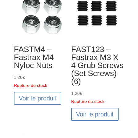
VANTAGE
/
CARNAGE
/
OUTLAW
/KANYON
FASTM4 –
FAST123 –
SHOCK
Fastrax M4
Fastrax M3 X
LOWER
Nyloc Nuts
4 Grub Screws
HOLDER
(Set Screws)
&
1,20
€
(6)
ADJUST
Rupture de stock
RING
1,20
€
(2)
Voir le produit
Rupture de stock
Voir le produit