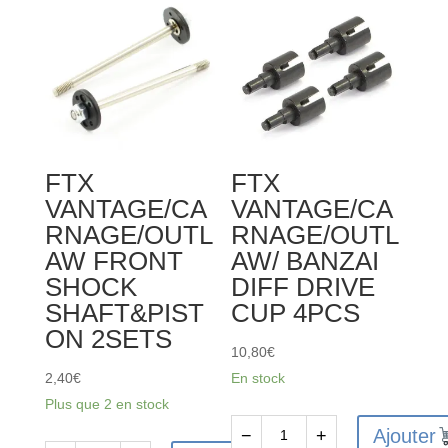
FTX
FTX
VANTAGE/CA
VANTAGE/CA
RNAGE/OUTL
RNAGE/OUTL
AW FRONT
AW/ BANZAI
SHOCK
DIFF DRIVE
SHAFT&PIST
CUP 4PCS
ON 2SETS
10,80
€
2,40
€
En stock
Plus que 2 en stock
Ajouter
−
+
quantité