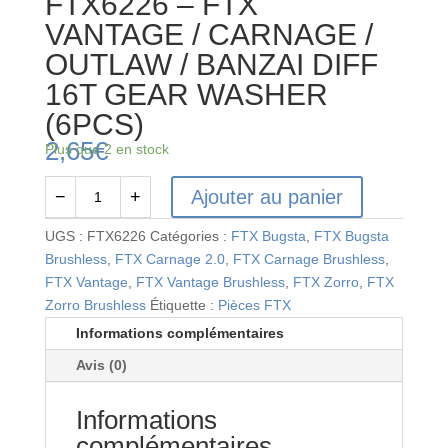
FTX6226 – FTX
VANTAGE / CARNAGE /
OUTLAW / BANZAI DIFF
16T GEAR WASHER
(6PCS)
2,65
€
Plus que 2 en stock
Ajouter au panier
−
+
quantité
de
UGS :
FTX6226
Catégories :
FTX Bugsta
,
FTX Bugsta
FTX6226
Brushless
,
FTX Carnage 2.0
,
FTX Carnage Brushless
,
-
FTX Vantage
,
FTX Vantage Brushless
,
FTX Zorro
,
FTX
FTX
Zorro Brushless
Étiquette :
Pièces FTX
VANTAGE
Informations complémentaires
/
Avis (0)
CARNAGE
/
Informations
OUTLAW
/
complémentaires