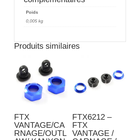
BANZAI
DIFF
Poids
16T
0,005 kg
GEAR
WASHER
(6PCS)
Produits similaires
FTX
FTX6212 –
VANTAGE/CA
FTX
RNAGE/OUTL
VANTAGE /