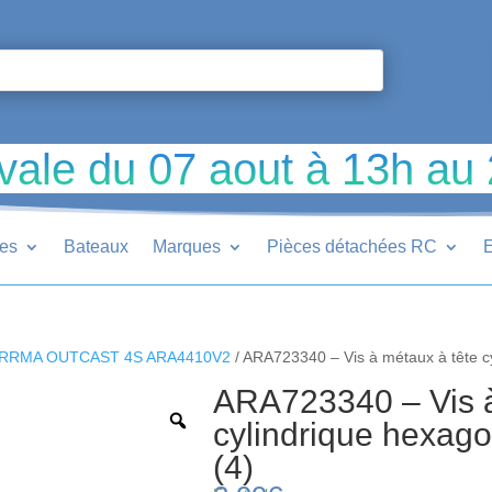
vale du 07 aout à 13h au
ues
Bateaux
Marques
Pièces détachées RC
E
RRMA OUTCAST 4S ARA4410V2
/ ARA723340 – Vis à métaux à tête c
ARA723340 – Vis à
cylindrique hexag
(4)