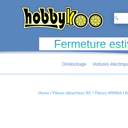
Fermeture esti
Déstockage
Voitures électriq
Home
/
Pièces détachées RC
/
Pièces ARRMA
/
A