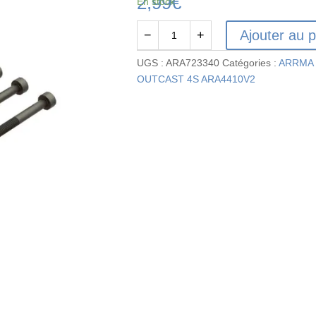
2,99
€
En stock
Ajouter au p
−
+
quantité
de
UGS :
ARA723340
Catégories :
ARRMA 
ARA723340
OUTCAST 4S ARA4410V2
-
Vis
à
métaux
à
tête
cylindrique
hexagonale
M3
x
40
mm
(4)