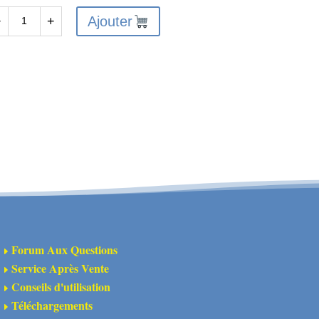
Ajouter
−
+
antité
A320631
pport
ile
ière
Forum Aux Questions
E
Service Après Vente
E
Conseils d'utilisation
E
Téléchargements
E