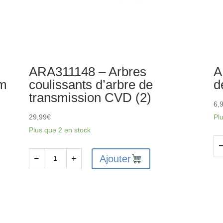
ARA311148 – Arbres
A
um
coulissants d’arbre de
d
transmission CVD (2)
6,
29,99
€
Pl
Plus que 2 en stock
qu
Ajouter
−
+
quantité
de
de
AR
ARA311148
-
-
Co
Arbres
de