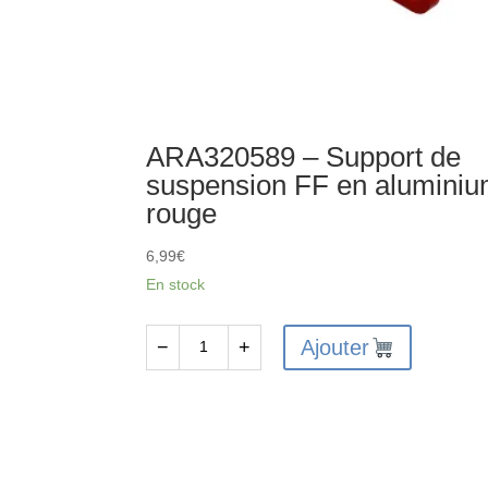
ARA320589 – Support de
suspension FF en alumini
rouge
6,99
€
En stock
Ajouter
−
+
quantité
de
ARA320589
-
Support