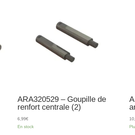
coulissants
ren
d'arbre
cen
de
(2)
transmission
CVD
(2)
ARA320529 – Goupille de
A
renfort centrale (2)
a
6,99
€
10
En stock
Pl