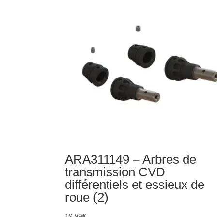
de
suspension
FF
en
aluminium
rouge
ARA311149 – Arbres de
transmission CVD
différentiels et essieux de
roue (2)
19,99
€