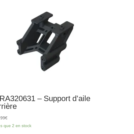
fort
tral
RA320631 – Support d’aile
rrière
,99
€
us que 2 en stock