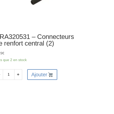
RA320531 – Connecteurs
e renfort central (2)
99
€
us que 2 en stock
Ajouter
−
+
antité
A320531
nnecteurs