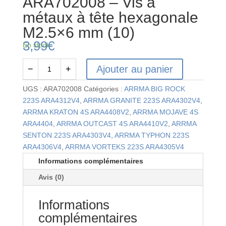
ARA702008 – Vis à
métaux à tête hexagonale
M2.5×6 mm (10)
3,99
€
En stock
Ajouter au panier
−
+
quantité
de
UGS :
ARA702008
Catégories :
ARRMA BIG ROCK
ARA702008
223S ARA4312V4
,
ARRMA GRANITE 223S ARA4302V4
,
-
ARRMA KRATON 4S ARA4408V2
,
ARRMA MOJAVE 4S
Vis
ARA4404
,
ARRMA OUTCAST 4S ARA4410V2
,
ARRMA
à
SENTON 223S ARA4303V4
,
ARRMA TYPHON 223S
métaux
ARA4306V4
,
ARRMA VORTEKS 223S ARA4305V4
à
Informations complémentaires
tête
Avis (0)
hexagonale
M2.5x6
Informations
mm
(10)
complémentaires