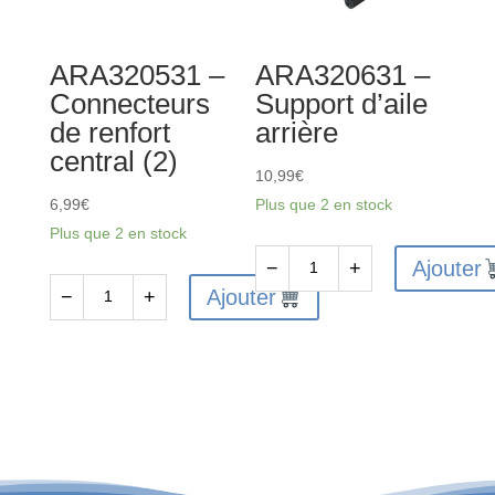
aluminium
rouge
ARA320531 –
ARA320631 –
Connecteurs
Support d’aile
de renfort
arrière
central (2)
10,99
€
6,99
€
Plus que 2 en stock
Plus que 2 en stock
Ajouter
−
+
quantité
Ajouter
−
+
quantité
de
de
ARA320631
ARA320531
-
-
Support
Connecteurs
d'aile
de
arrière
renfort