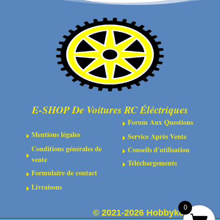
central
(2)
E-SHOP De Voitures RC Éléctriques
Forum Aux Questions
E
Mentions légales
Service Après Vente
E
E
Conditions générales de
Conseils d'utilisation
E
E
vente
Téléchargements
E
Formulaire de contact
E
Livraisons
E
0
©
2021-2026 Hobbykoo