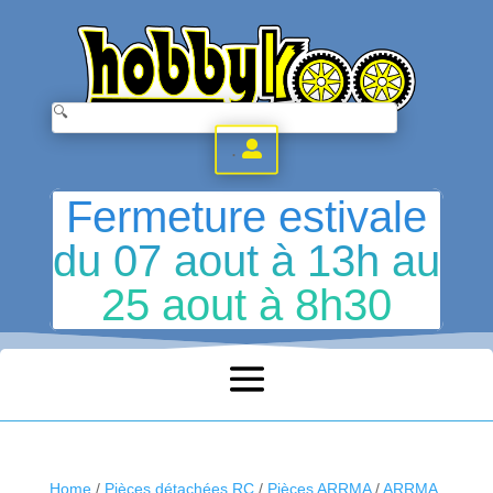
.
Fermeture estivale
du 07 aout à 13h au
25 aout à 8h30
Home
/
Pièces détachées RC
/
Pièces ARRMA
/
ARRMA