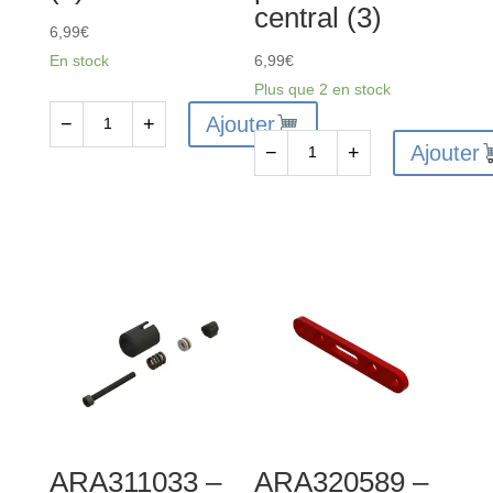
central (3)
6,99
€
En stock
6,99
€
Plus que 2 en stock
Ajouter
−
+
quantité
Ajouter
−
+
de
quantité
ARA320529
de
-
ARA320530
Goupille
-
de
Amortisseurs
renfort
en
centrale
caoutchouc
(2)
pour
renfort
central
(3)
ARA311033 –
ARA320589 –