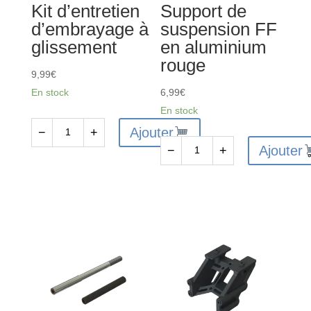
Kit d’entretien
Support de
d’embrayage à
suspension FF
glissement
en aluminium
rouge
9,99
€
En stock
6,99
€
En stock
Ajouter
−
+
quantité
Ajouter
−
+
de
quantité
ARA311033
de
-
ARA320589
Kit
-
d'entretien
Support
d'embrayage
de
à
suspension
glissement
FF
en