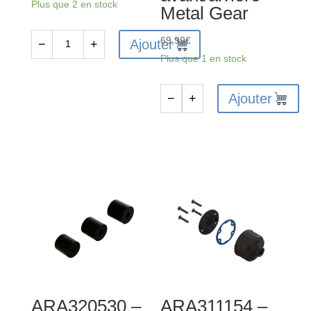
Plus que 2 en stock
Metal Gear
69,99
€
Ajouter
−
+
quantité
Plus que 1 en stock
de
ARA320609
Ajouter
−
+
-
quantité
Support
de
Wheelie
ARA311156
Bar
-
Ensemble
de
modules
de
transmission
avant/arrière
Metal
ARA320530 –
ARA311154 –
Gear