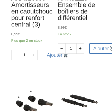
Amortisseurs
Ensemble de
en caoutchouc
boîtiers de
pour renfort
différentiel
central (3)
8,99
€
6,99
€
En stock
Plus que 2 en stock
Ajouter
−
+
quantité
Ajouter
−
+
quantité
de
de
ARA311154
ARA320530
-
-
Ensemble
Amortisseurs
de
en
boîtiers
caoutchouc
de
pour
différentiel
renfort