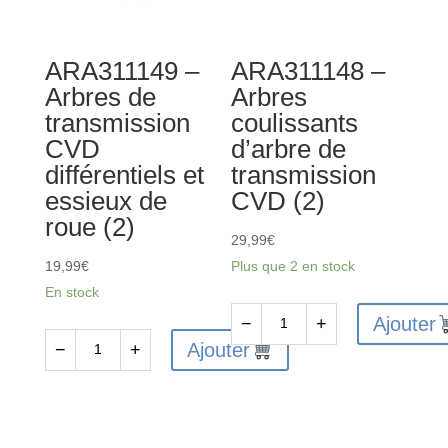
central
(3)
ARA311149 –
ARA311148 –
Arbres de
Arbres
transmission
coulissants
CVD
d’arbre de
différentiels et
transmission
essieux de
CVD (2)
roue (2)
29,99
€
19,99
€
Plus que 2 en stock
En stock
Ajouter
−
+
quantité
Ajouter
−
+
quantité
de
de
ARA311148
ARA311149
-
-
Arbres