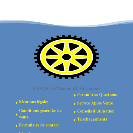
Arbres
coulissants
de
d'arbre
transmission
de
CVD
transmission
différentiels
CVD
et
(2)
essieux
de
roue
(2)
E-SHOP De Voitures RC Éléctriques
Forum Aux Questions
E
Mentions légales
Service Après Vente
E
E
Conditions générales de
Conseils d'utilisation
E
E
vente
Téléchargements
E
Formulaire de contact
E