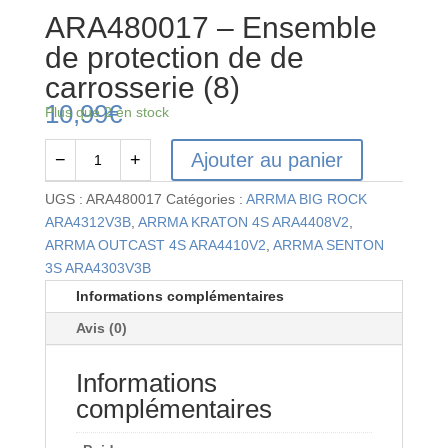
ARA480017 – Ensemble
de protection de de
carrosserie (8)
10,99
€
Plus que 2 en stock
Ajouter au panier
−
+
quantité
de
UGS :
ARA480017
Catégories :
ARRMA BIG ROCK
ARA480017
ARA4312V3B
,
ARRMA KRATON 4S ARA4408V2
,
-
ARRMA OUTCAST 4S ARA4410V2
,
ARRMA SENTON
Ensemble
3S ARA4303V3B
de
Informations complémentaires
protection
Avis (0)
de
de
Informations
carrosserie
(8)
complémentaires