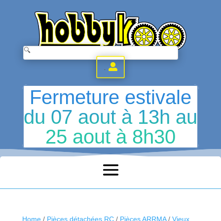
.
Fermeture estivale
du 07 aout à 13h au
25 aout à 8h30
Home
/
Pièces détachées RC
/
Pièces ARRMA
/
Vieux