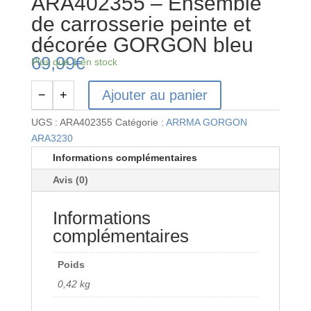
ARA402355 – Ensemble
de carrosserie peinte et
décorée GORGON bleu
69,99
€
Plus que 1 en stock
Ajouter au panier
−
+
quantité
de
UGS :
ARA402355
Catégorie :
ARRMA GORGON
ARA402355
ARA3230
-
Informations complémentaires
Ensemble
Avis (0)
de
carrosserie
Informations
peinte
et
complémentaires
décorée
GORGON
Poids
bleu
0,42 kg