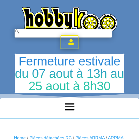
.
Fermeture estivale
du 07 aout à 13h au
25 aout à 8h30
Home
/
Pièces détachées RC
/
Pièces ARRMA
/
ARRMA