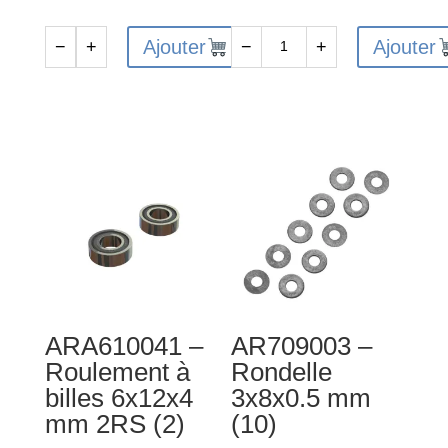
Ajouter
Ajouter
−
+
−
+
quantité
quantité
de
de
ARA716035
AR330467
-
-
Joint
Moyeu
torique
arrière
2.6x2
(2)
mm
:
(8)
4x4
ARA610041 –
AR709003 –
Roulement à
Rondelle
billes 6x12x4
3x8x0.5 mm
mm 2RS (2)
(10)