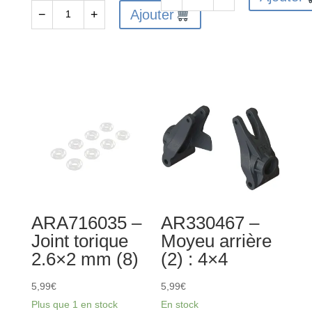
quantité
Ajouter
−
+
quantité
de
de
ARA310994
AR310865
-
-
Disque
Engrenage
de
planétaire
slipper
différentiel
(4)
(4)
ARA716035 –
AR330467 –
Joint torique
Moyeu arrière
2.6×2 mm (8)
(2) : 4×4
5,99
€
5,99
€
Plus que 1 en stock
En stock