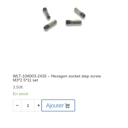
M3*2.5*10
sets
WLT-104003-2426 – Hexagon socket step screw
M3*2.5*11 set
3,50
€
En stock
quantité
Ajouter
−
+
de
WLT-
104003-