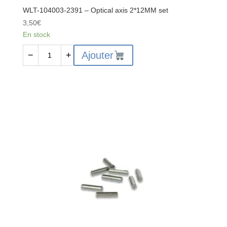
WLT-104003-2391 – Optical axis 2*12MM set
3,50
€
En stock
quantité
Ajouter
−
+
de
WLT-
104003-
2391
-
Optical
axis
2*12MM
set