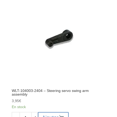
-
Ball
bearings
7*14*5
sets
WLT-104003-2404 – Steering servo swing arm
assembly
3,95
€
En stock
quantité