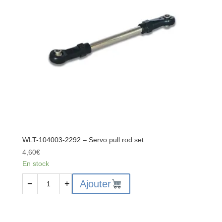
WLT-104003-2292 – Servo pull rod set
4,60
€
En stock
quantité
Ajouter
−
+
de
WLT-
104003-