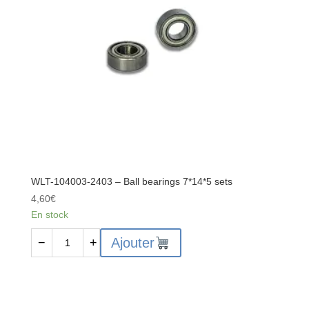
sets
WLT-104003-2403 – Ball bearings 7*14*5 sets
4,60
€
En stock
quantité
Ajouter
−
+
de
WLT-
104003-
2403