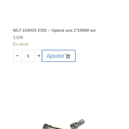
WLT-104003-2392 – Optical axis 2*10MM set
3,50
€
En stock
quantité
Ajouter
−
+
de
WLT-
104003-
2392
-
Optical
axis
2*10MM
set