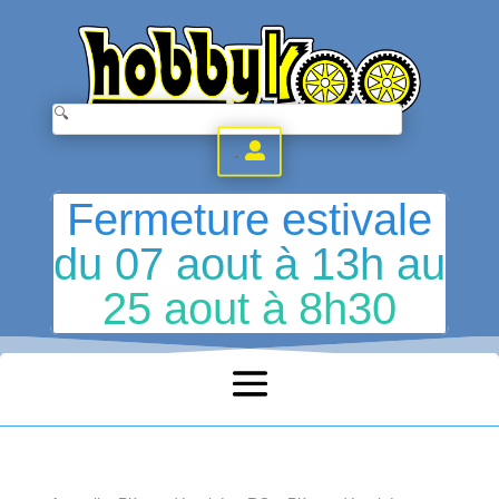
.
Fermeture estivale
du 07 aout à 13h au
25 aout à 8h30