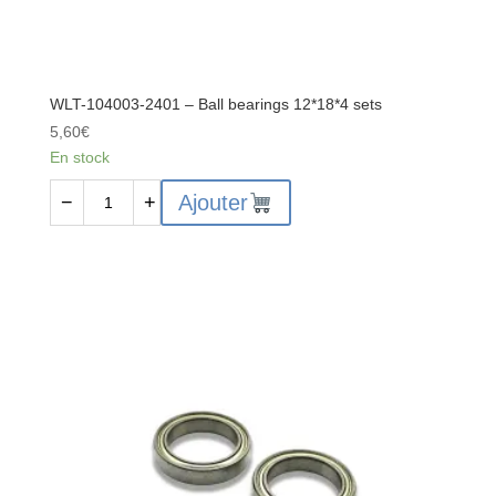
WLT-104003-2401 – Ball bearings 12*18*4 sets
5,60
€
En stock
quantité
Ajouter
−
+
de
WLT-
104003-
2401
-
Ball
bearings
12*18*4
sets