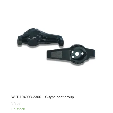
2298
-
Rear
straight
bridge
lower
tie
rod
assembly
WLT-104003-2306 – C-type seat group
3,95
€
En stock