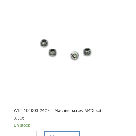
2426
-
Hexagon
socket
step
screw
M3*2.5*11
set
WLT-104003-2427 – Machine screw M4*3 set
3,50
€
En stock
quantité