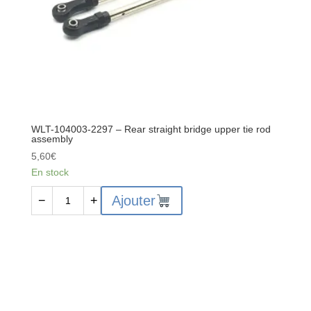
WLT-104003-2297 – Rear straight bridge upper tie rod
assembly
5,60
€
En stock
quantité
Ajouter
−
+
de
WLT-
104003-
2297
-
Rear
straight