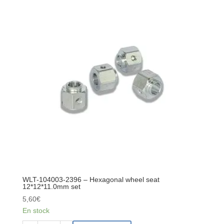
-
Bushing
5*4.2mm
set
WLT-104003-2396 – Hexagonal wheel seat
12*12*11.0mm set
5,60
€
En stock