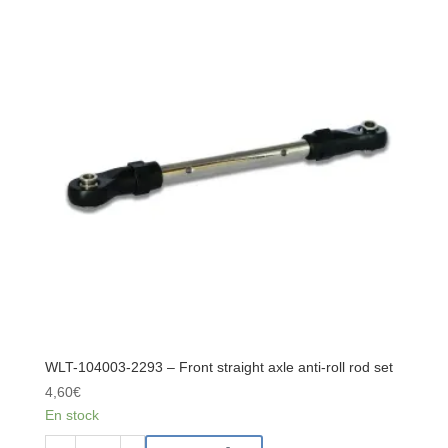
2292
-
Servo
pull
rod
set
WLT-104003-2293 – Front straight axle anti-roll rod set
4,60
€
En stock
quantité