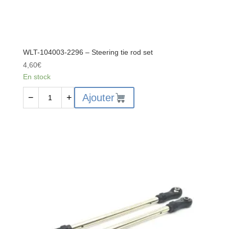
WLT-104003-2296 – Steering tie rod set
4,60
€
En stock
quantité
Ajouter
−
+
de
WLT-
104003-
2296
-
Steering
tie
rod
set