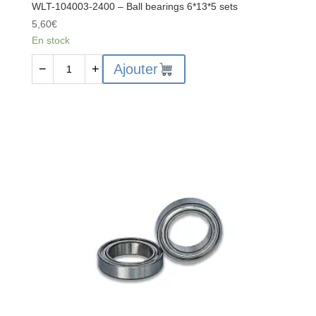
WLT-104003-2400 – Ball bearings 6*13*5 sets
5,60
€
En stock
quantité
Ajouter
−
+
de
WLT-
104003-
2400
-
Ball
bearings
6*13*5
sets