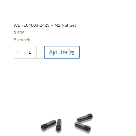
WLT-104003-2423 – M2 Nut Set
3,50
€
En stock
quantité
Ajouter
−
+
de
WLT-
104003-
2423
-
M2
Nut
Set