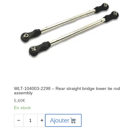
bridge
upper
tie
rod
assembly
WLT-104003-2298 – Rear straight bridge lower tie rod
assembly
5,60
€
En stock
quantité
Ajouter
−
+
de
WLT-
104003-