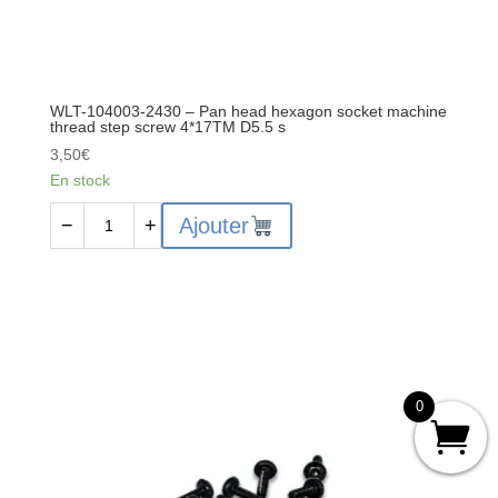
WLT-104003-2430 – Pan head hexagon socket machine
thread step screw 4*17TM D5.5 s
3,50
€
En stock
quantité
Ajouter
−
+
de
WLT-
104003-
2430
-
Pan
head
0
hexagon
socket
machine
thread