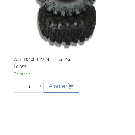
WLT-104003-2284 – Tires 2set
16,95
€
En stock
quantité
Ajouter
−
+
de
WLT-
104003-
2284
-
Tires
2set