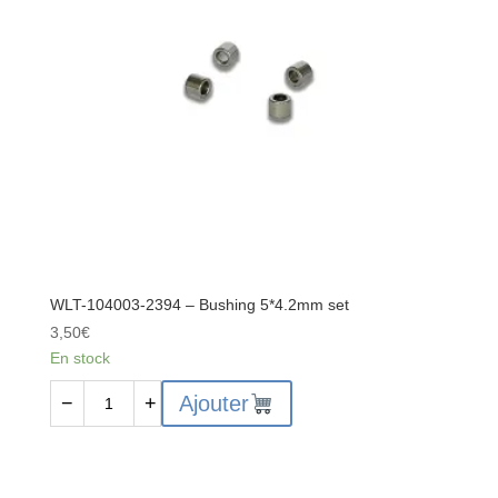
set
WLT-104003-2394 – Bushing 5*4.2mm set
3,50
€
En stock
quantité
Ajouter
−
+
de
WLT-
104003-
2394