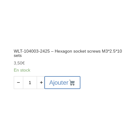
WLT-104003-2425 – Hexagon socket screws M3*2.5*10
sets
3,50
€
En stock
quantité
Ajouter
−
+
de
WLT-
104003-
2425
-
Hexagon
socket
screws