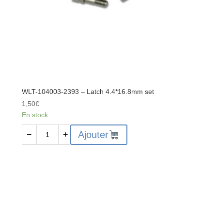
WLT-104003-2393 – Latch 4.4*16.8mm set
1,50
€
En stock
quantité
Ajouter
−
+
de
WLT-
104003-
2393
-
Latch
4.4*16.8mm