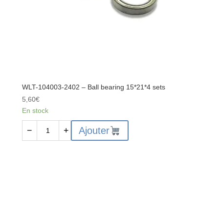
WLT-104003-2402 – Ball bearing 15*21*4 sets
5,60
€
En stock
quantité
Ajouter
−
+
de
WLT-
104003-
2402
-
Ball
bearing
15*21*4