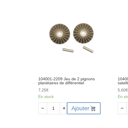
2155
2156
Colonne
Entre
de
alum
direction
5x7x
7x30.1
2pcs
104001-2209 Jeu de 2 pignons
10400
planétaires de différentiel
satell
7,25
€
5,60
En stock
En st
quantité
quant
Ajouter
−
+
−
de
de
104001-
1040
2209
2210