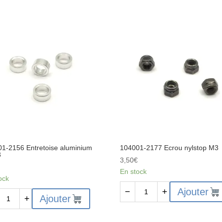
1943
Jeu-
de-
2-
noix-
de-
différentiel
1-2156 Entretoise aluminium
104001-2177 Ecrou nylstop M3
3
3,50
€
€
En stock
ock
quantité
Ajouter
−
+
ité
Ajouter
+
de
104001-
01-
2177