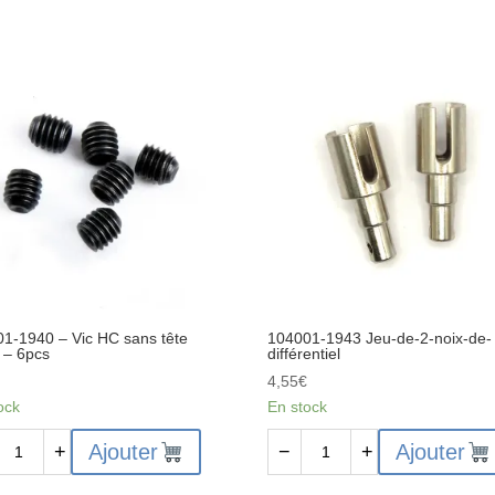
1-1940 – Vic HC sans tête
104001-1943 Jeu-de-2-noix-de-
 – 6pcs
différentiel
€
4,55
€
ock
En stock
ité
quantité
Ajouter
Ajouter
+
−
+
de
01-
104001-