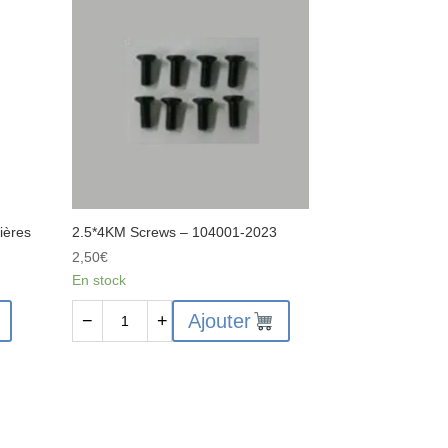
Arrière
1pce
ières
2.5*4KM Screws – 104001-2023
2,50
€
En stock
quantité
Ajouter
−
+
de
2.5*4KM
Screws
-
104001-