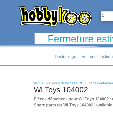
Fermeture esti
Déstockage
Voitures électriq
Accueil
»
Pièces détachées RC
»
Pièces détach
WLToys 104002
Pièces détachées pour WLToys 104002 : tou
Spare parts for WLToys 104002, available
.