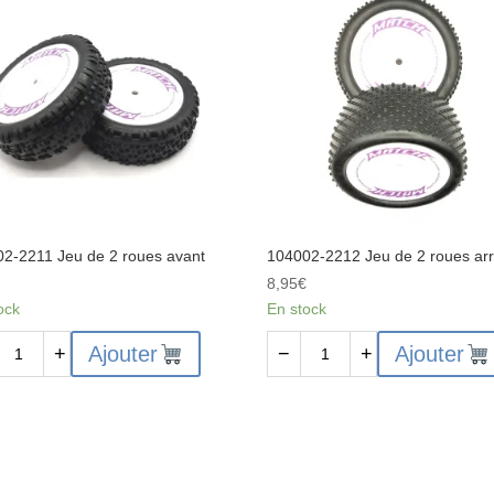
avant
1pce
2-2211 Jeu de 2 roues avant
104002-2212 Jeu de 2 roues arr
€
8,95
€
ock
En stock
ité
quantité
Ajouter
Ajouter
+
−
+
de
02-
104002-
2212
Jeu
de