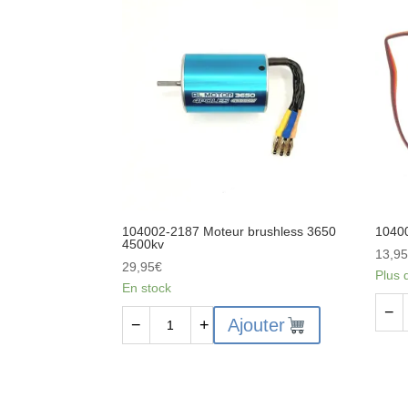
Jeu
Jeu
de
de
2
2
pignons
pign
planétaires
satell
de
de
différentiel
différ
104002-2187 Moteur brushless 3650
10400
4500kv
13,9
29,95
€
Plus 
En stock
quant
−
quantité
Ajouter
−
+
de
de
1040
104002-
2189
2187
Serv
Moteur
3