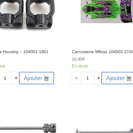
e Housing – 104001-1861
Carrosserie Wltoys 104002-219
€
10,95
€
ock
En stock
ité
quantité
Ajouter
Ajouter
+
−
+
de
Carrosserie
Wltoys
ing
104002-
2194
01-