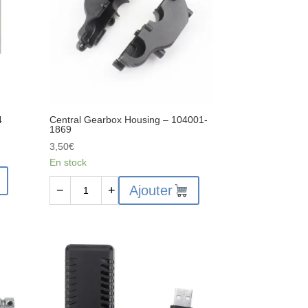
4
Central Gearbox Housing – 104001-
1869
3,50
€
En stock
quantité
Ajouter
−
+
de
Central
Gearbox
Housing
-
104001-
1869