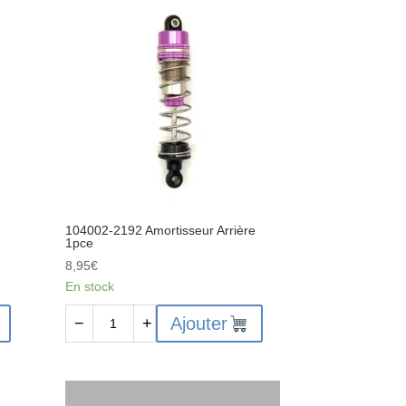
rondelles
8x5.1x0.2
4pcs
104002-2192 Amortisseur Arrière
1pce
8,95
€
En stock
quantité
Ajouter
−
+
de
104002-
2192
Amortisseur