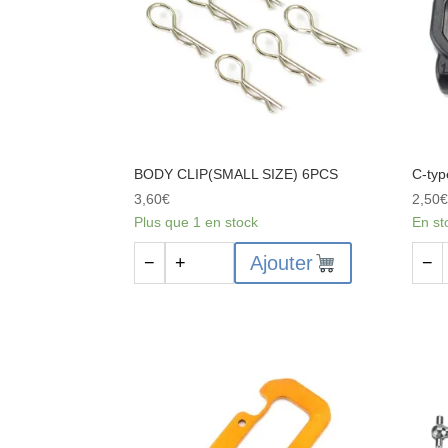
104001-
1918
1875
BODY CLIP(SMALL SIZE) 6PCS
C-typ
3,60
€
2,50
Plus que 1 en stock
En st
quantité
quant
Ajouter
−
+
−
de
de
BODY
C-
CLIP(SMALL
type
SIZE)
Hous
6PCS
-
1040
1861