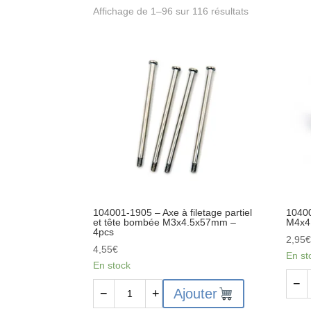
Affichage de 1–96 sur 116 résultats
104001-1905 – Axe à filetage partiel
10400
et tête bombée M3x4.5x57mm –
M4x4
4pcs
2,95
4,55
€
En st
En stock
quant
−
quantité
Ajouter
−
+
de
de
1040