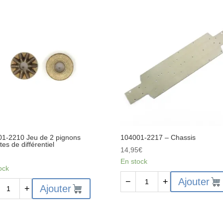
Ecrou
toise
nylstop
inium
M3
3
1-2210 Jeu de 2 pignons
104001-2217 – Chassis
ites de différentiel
14,95
€
€
En stock
ock
quantité
Ajouter
−
+
ité
Ajouter
+
de
104001-
01-
2217
-