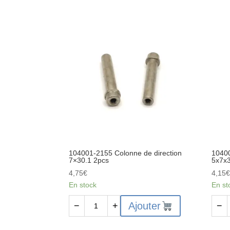
104001-
1940
1905
-
-
Vic
Axe
HC
à
sans
filetage
tête
partiel
M4x4
et
-
tête
6pcs
bombée
M3x4.5x57mm
-
4pcs
104001-2155 Colonne de direction
10400
7×30.1 2pcs
5x7x
4,75
€
4,15
En stock
En st
quantité
quant
Ajouter
−
+
−
de
de
104001-
1040