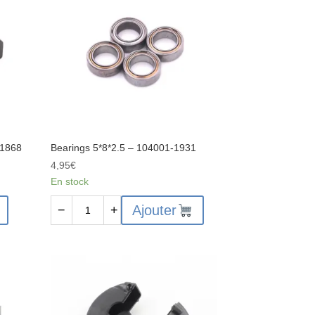
2023
-1868
Bearings 5*8*2.5 – 104001-1931
4,95
€
En stock
quantité
Ajouter
−
+
de
Bearings
5*8*2.5
-
104001-
1931