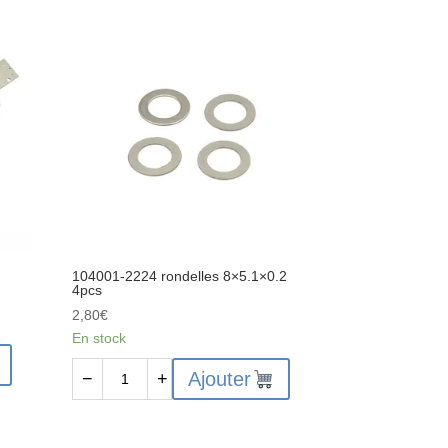
2208
Couronne
conique
de
différentiel
104001-2224 rondelles 8×5.1×0.2
4pcs
2,80
€
En stock
quantité
Ajouter
−
+
de
104001-
2224