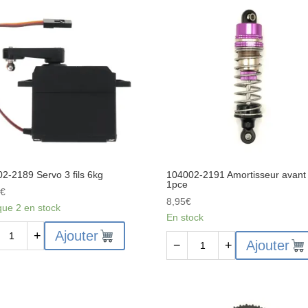
Chassis
ons
ites
entiel
2-2189 Servo 3 fils 6kg
104002-2191 Amortisseur avant
1pce
5
€
8,95
€
que 2 en stock
En stock
ité
Ajouter
+
quantité
Ajouter
−
+
de
02-
104002-
2191
o
Amortisseur