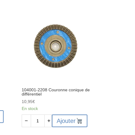
2154
Ressort
de
blocage
d'axe
de
cardan
avant
104001-2208 Couronne conique de
différentiel
10,95
€
En stock
quantité
Ajouter
−
+
de
104001-