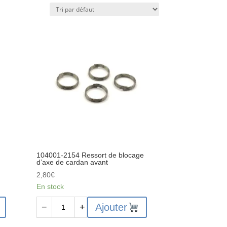
104001-2154 Ressort de blocage
d’axe de cardan avant
2,80
€
En stock
quantité
Ajouter
−
+
de
104001-