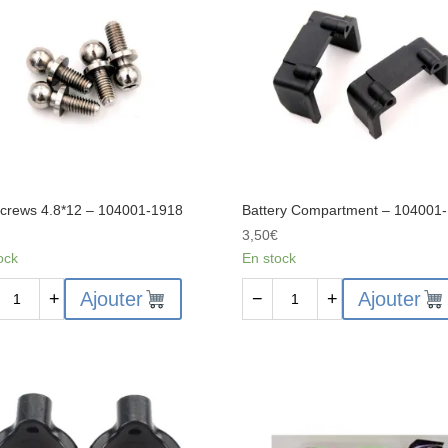
2
s
roues
arrières
Screws 4.8*12 – 104001-1918
Battery Compartment – 104001
€
3,50
€
ock
En stock
ité
quantité
Ajouter
Ajouter
+
−
+
de
Battery
ws
Compartment
2
-
104001-
01-
1868