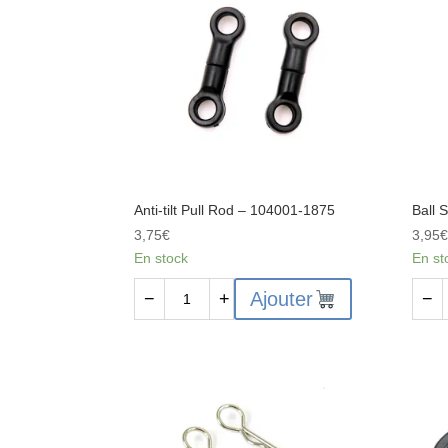
2
coupelle
roue
de
avant
sauve
servo
Anti-tilt Pull Rod – 104001-1875
Ball 
3,75
€
3,95
En stock
En st
quantité
quant
Ajouter
−
+
−
de
de
Anti-
Ball
tilt
Scre
Pull
4.8*1
Rod
-
-
1040