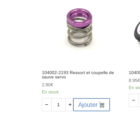
brushless
fils
3650
6kg
4500kv
104002-2193 Ressort et coupelle de
10400
sauve servo
8,95
2,80
€
En st
En stock
quant
−
quantité
Ajouter
−
+
de
de
1040
104002-
2211
2193
Jeu
Ressort
de
et