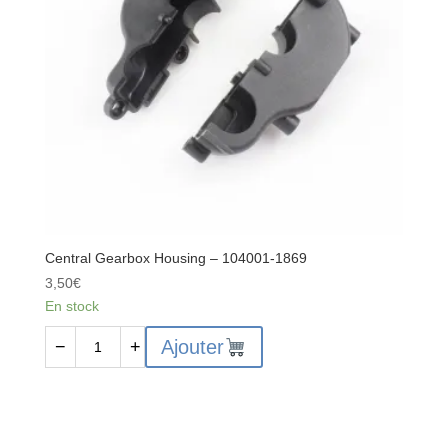
Central Gearbox Housing – 104001-1869
3,50
€
En stock
quantité
Ajouter
−
+
de
Central
Gearbox
Housing