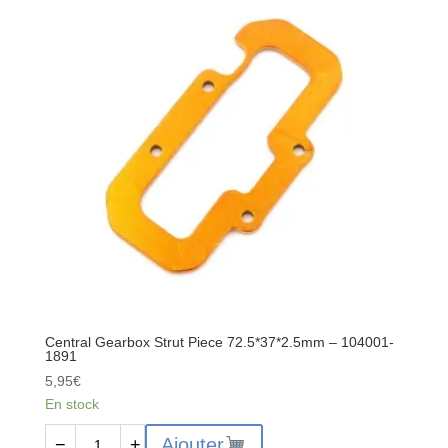
-
104001-
1869
Central Gearbox Strut Piece 72.5*37*2.5mm – 104001-
1891
5,95
€
En stock
quantité
Ajouter
−
+