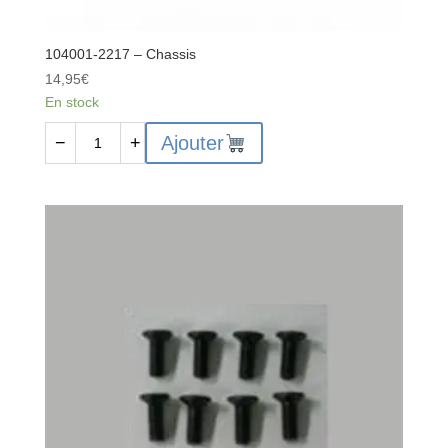
104001-2217 – Chassis
14,95
€
En stock
quantité
Ajouter
−
+
de
104001-
2217
-
Chassis