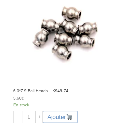
75
6.0*7.9 Ball Heads – K949-74
5,60
€
En stock
quantité
Ajouter
−
+
de
6.0*7.9