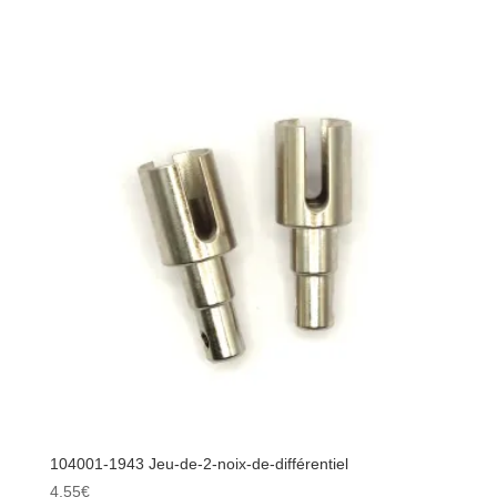
104001-
1940
-
Vic
HC
sans
tête
M4x4
-
6pcs
104001-1943 Jeu-de-2-noix-de-différentiel
4,55
€