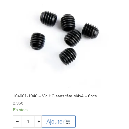
à
filetage
partiel
et
tête
bombée
M3x4.5x57mm
-
4pcs
104001-1940 – Vic HC sans tête M4x4 – 6pcs
2,95
€
En stock
quantité
Ajouter
−
+
de