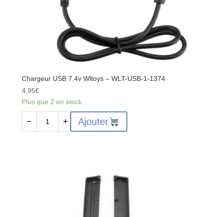
Chargeur USB 7.4v Wltoys – WLT-USB-1-1374
4,95
€
Plus que 2 en stock
quantité
Ajouter
−
+
de
Chargeur
USB
7.4v
Wltoys
-
WLT-
USB-