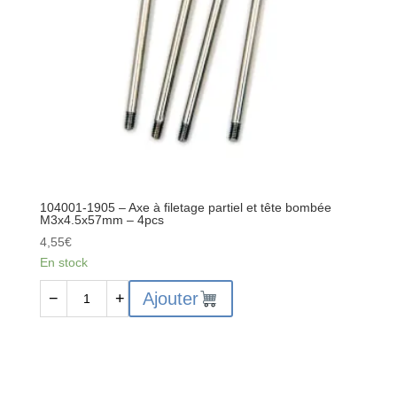
104001-1905 – Axe à filetage partiel et tête bombée
M3x4.5x57mm – 4pcs
4,55
€
En stock
quantité
Ajouter
−
+
de
104001-
1905
-
Axe