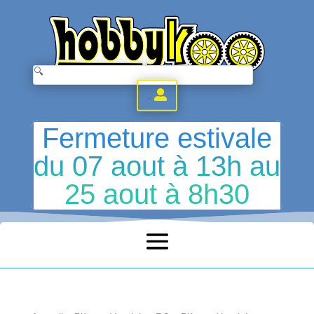
.
Fermeture estivale
du 07 aout à 13h au
25 aout à 8h30