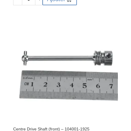
de
Central
Gearbox
Strut
Piece
72.5*37*2.5mm
-
104001-
1891
Centre Drive Shaft (front) – 104001-1925