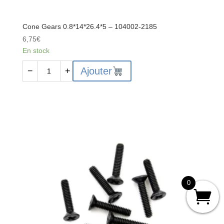
Cone Gears 0.8*14*26.4*5 – 104002-2185
6,75
€
En stock
quantité
Ajouter
−
+
de
Cone
Gears
0.8*14*26.4*5
-
104002-
2185
0