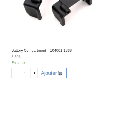
Battery Compartment – 104001-1868
3,50
€
En stock
quantité
Ajouter
−
+
de
Battery
Compartment
-
104001-
1868