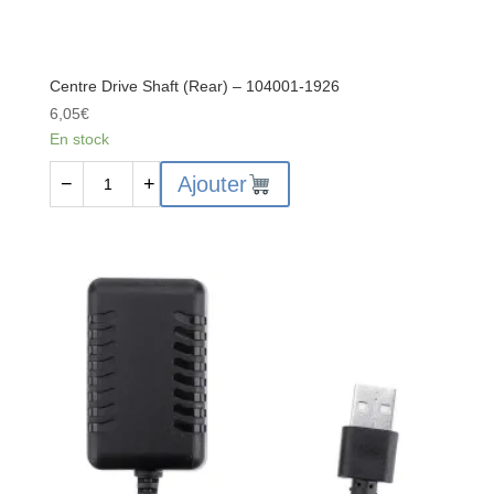
Centre Drive Shaft (Rear) – 104001-1926
6,05
€
En stock
quantité
Ajouter
−
+
de
Centre
Drive
Shaft
(Rear)
-
104001-
1926