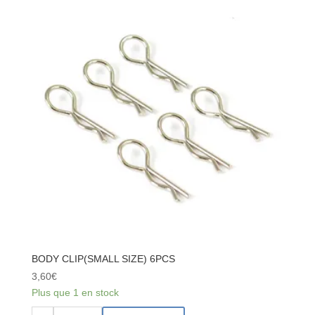
-
104001-
1931
BODY CLIP(SMALL SIZE) 6PCS
3,60
€
Plus que 1 en stock
quantité