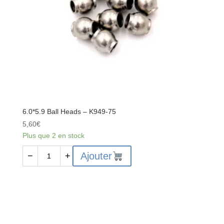
6.0*5.9 Ball Heads – K949-75
5,60
€
Plus que 2 en stock
quantité
Ajouter
−
+
de
6.0*5.9
Ball
Heads
-
K949-