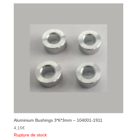
Ball
Heads
-
K949-
74
Aluminium Bushings 3*6*3mm – 104001-1911
4,15
€
Rupture de stock