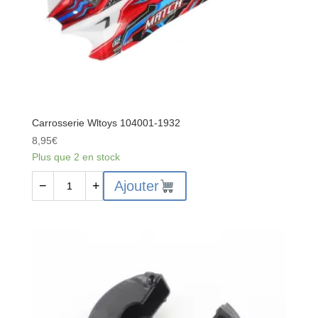
Carrosserie Wltoys 104001-1932
8,95
€
Plus que 2 en stock
quantité
Ajouter
−
+
de
Carrosserie
Wltoys
104001-
1932