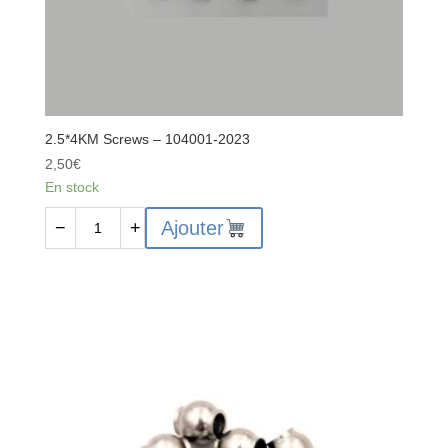
2.5*4KM Screws – 104001-2023
2,50
€
En stock
quantité
Ajouter
−
+
de
2.5*4KM
Screws
-
104001-
2023