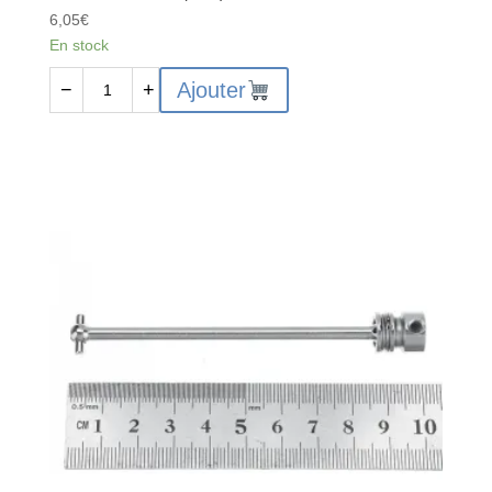
6,05
€
En stock
quantité
Ajouter
−
+
de
Centre
Drive
Shaft
(front)
-
104001-
1925