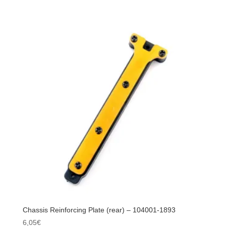
Chassis
Reinforcing
Plate
(front)
-
104001-
1892
Chassis Reinforcing Plate (rear) – 104001-1893
6,05
€