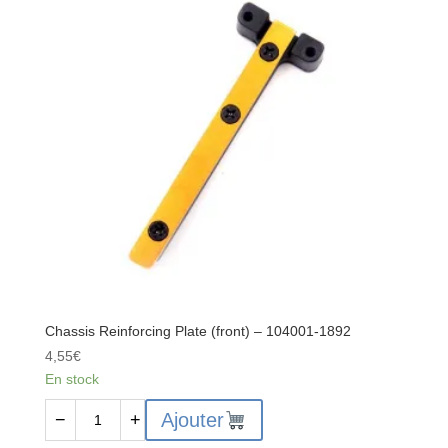
1864
Chassis Reinforcing Plate (front) – 104001-1892
4,55
€
En stock
quantité
Ajouter
−
+
de