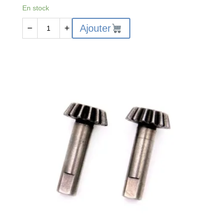
En stock
quantité
Ajouter
−
+
de
Chassis
Reinforcing
Plate
(rear)
-
104001-
1893