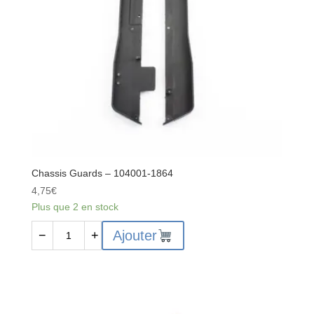
1-
1374
Chassis Guards – 104001-1864
4,75
€
Plus que 2 en stock
quantité
Ajouter
−
+
de
Chassis
Guards
-
104001-