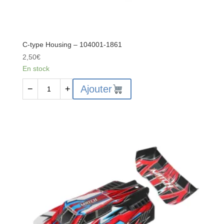
C-type Housing – 104001-1861
2,50
€
En stock
quantité
Ajouter
−
+
de
C-
type
Housing
-
104001-
1861