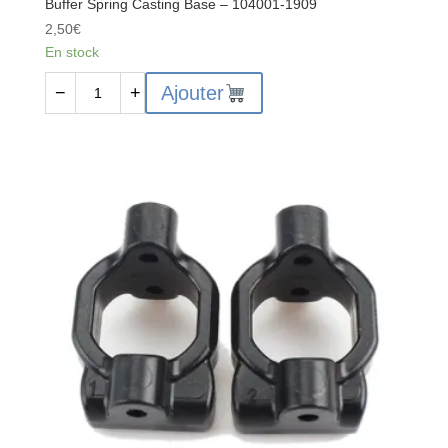
Buffer Spring Casting Base – 104001-1909
2,50
€
En stock
quantité
Ajouter
−
+
de
Buffer
Spring
Casting
Base
-
104001-
1909