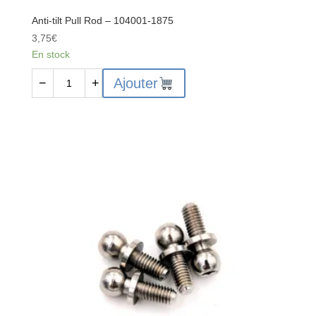
Anti-tilt Pull Rod – 104001-1875
3,75
€
En stock
quantité
Ajouter
−
+
de
Anti-
tilt
Pull
Rod
-
104001-
1875