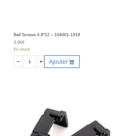
Ball Screws 4.8*12 – 104001-1918
3,95
€
En stock
quantité
Ajouter
−
+
de
Ball
Screws
4.8*12
-
104001-
1918