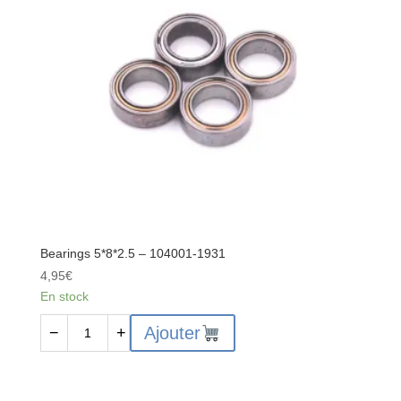
Bearings 5*8*2.5 – 104001-1931
4,95
€
En stock
quantité
Ajouter
−
+
de
Bearings
5*8*2.5