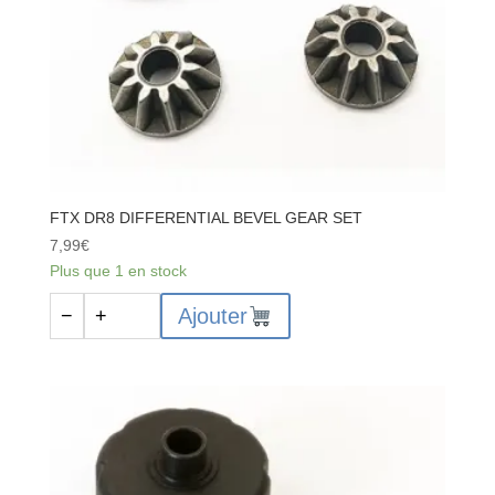
FTX DR8 DIFFERENTIAL BEVEL GEAR SET
7,99
€
Plus que 1 en stock
quantité
Ajouter
−
+
de
FTX
DR8
DIFFERENTIAL
BEVEL
GEAR
SET