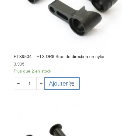
FTX9504 – FTX DR8 Bras de direction en nylon
3,99
€
Plus que 2 en stock
quantité
Ajouter
−
+
de
FTX9504
-
FTX
DR8
Bras
de