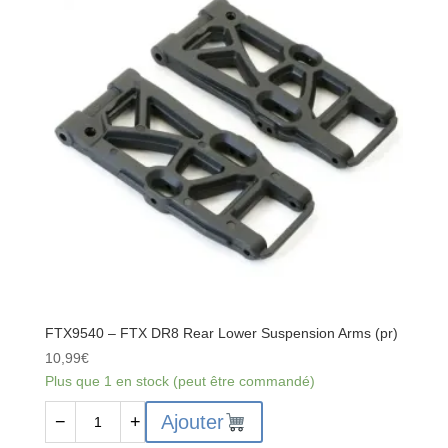
Boîtier
de
différentiel
FTX9540 – FTX DR8 Rear Lower Suspension Arms (pr)
10,99
€
Plus que 1 en stock (peut être commandé)
quantité
Ajouter
−
+
de