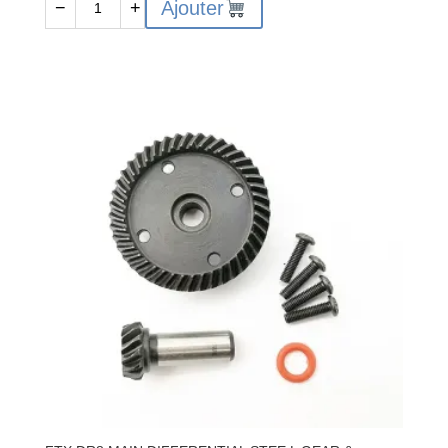
Ajouter
−
+
de
FTX
DR8
HINGE
PIN
M3X46
(4)