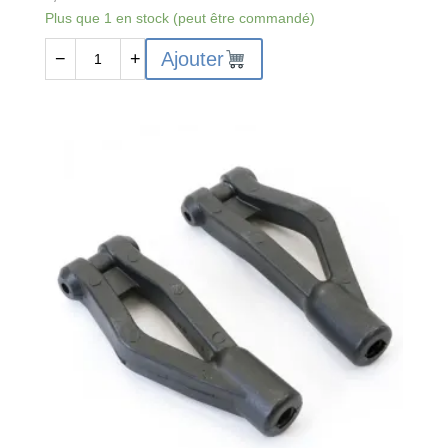
Plus que 1 en stock (peut être commandé)
quantité
Ajouter
−
+
de
FTX9558
-
FTX
DR8
Front
Lower
Suspension
Arm