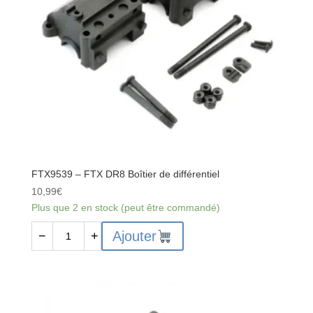
M4x70
-
4
pcs
FTX9539 – FTX DR8 Boîtier de différentiel
10,99
€
Plus que 2 en stock (peut être commandé)
quantité
Ajouter
−
+
de
FTX9539
-
FTX
DR8