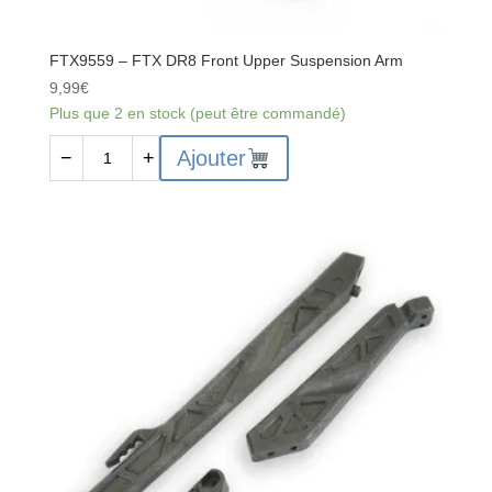
FTX9559 – FTX DR8 Front Upper Suspension Arm
9,99
€
Plus que 2 en stock (peut être commandé)
quantité
Ajouter
−
+
de
FTX9559
-
FTX
DR8
Front
Upper
Suspension
Arm