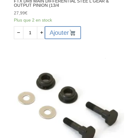
FTX DR8 MAIN DIFFERENTIAL STEE L GEAR &
OUTPUT PINION (13/4
27,99
€
Plus que 2 en stock
quantité
Ajouter
−
+
de
FTX
DR8
MAIN
DIFFERENTIAL
STEE
L
GEAR
&
OUTPUT
PINION
(13/4