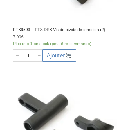
FTX9503 – FTX DR8 Vis de pivots de direction (2)
7,99
€
Plus que 1 en stock (peut être commandé)
quantité
Ajouter
−
+
de
FTX9503
-
FTX
DR8
Vis
de
pivots
de
direction
(2)