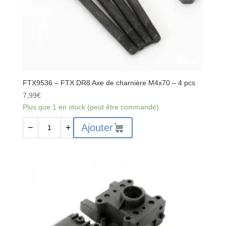
FTX9536 – FTX DR8 Axe de charnière M4x70 – 4 pcs
7,99
€
Plus que 1 en stock (peut être commandé)
quantité
Ajouter
−
+
de
FTX9536
-
FTX
DR8
Axe
de
charnière