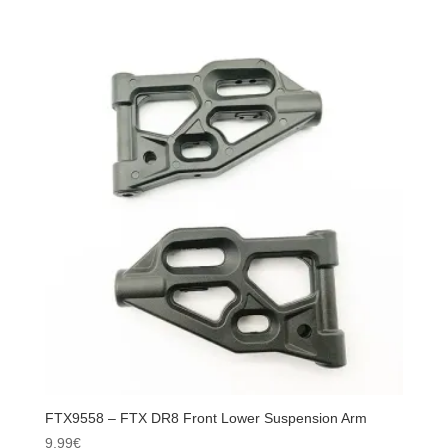
FTX9540
-
FTX
DR8
Rear
Lower
Suspension
Arms
(pr)
FTX9558 – FTX DR8 Front Lower Suspension Arm
9,99
€