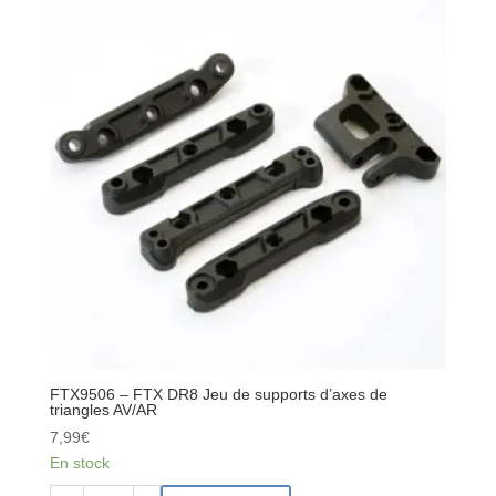
Colonne
de
direction
-
2pcs
FTX9506 – FTX DR8 Jeu de supports d’axes de
triangles AV/AR
7,99
€
En stock