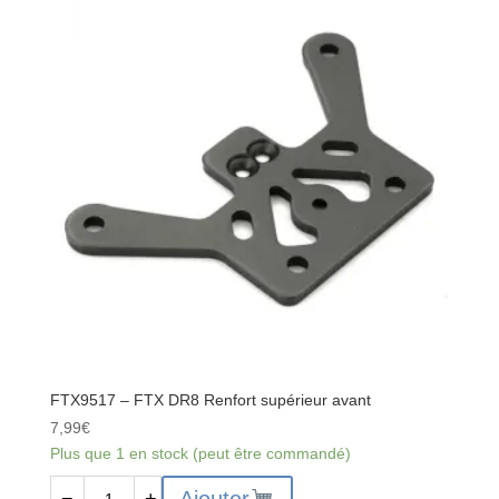
FTX9517 – FTX DR8 Renfort supérieur avant
7,99
€
Plus que 1 en stock (peut être commandé)
quantité
Ajouter
−
+