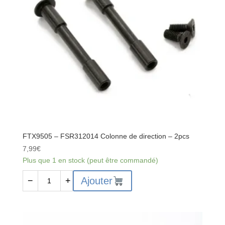
direction
en
nylon
FTX9505 – FSR312014 Colonne de direction – 2pcs
7,99
€
Plus que 1 en stock (peut être commandé)
quantité
Ajouter
−
+
de
FTX9505
-
FSR312014