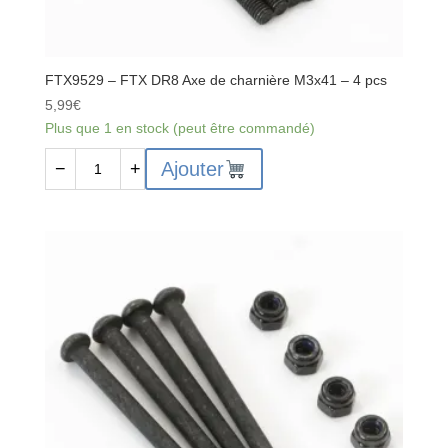
FTX9529 – FTX DR8 Axe de charnière M3x41 – 4 pcs
5,99
€
Plus que 1 en stock (peut être commandé)
quantité
Ajouter
−
+
de
FTX9529
-
FTX
DR8
Axe
de
charnière
M3x41
-
4
pcs