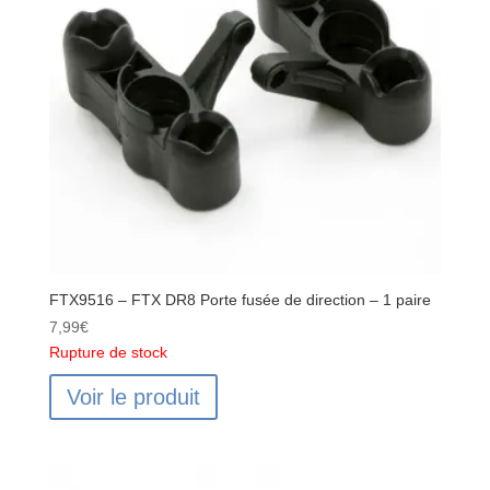
roue
arrière
-
2pcs
FTX9516 – FTX DR8 Porte fusée de direction – 1 paire
7,99
€
Rupture de stock
Voir le produit