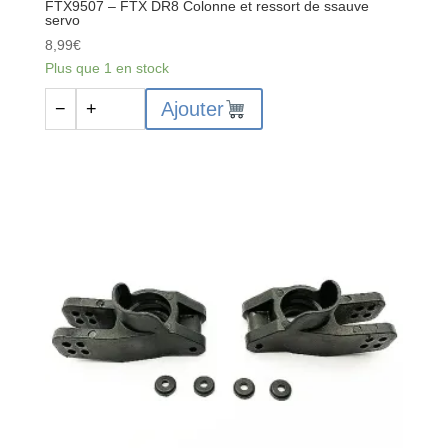
FTX9507 – FTX DR8 Colonne et ressort de ssauve
servo
8,99
€
Plus que 1 en stock
quantité
Ajouter
−
+
de
FTX9507
-
FTX
DR8
Colonne
et
ressort
de
ssauve
servo