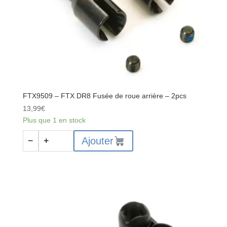
FTX9509 – FTX DR8 Fusée de roue arrière – 2pcs
13,99
€
Plus que 1 en stock
quantité
Ajouter
−
+
de
FTX9509
-
FTX
DR8
Fusée
de