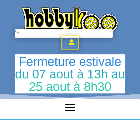
.
Fermeture estivale
du 07 aout à 13h au
25 aout à 8h30