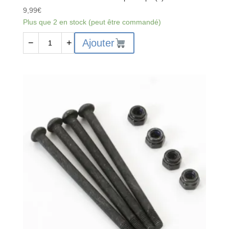
9,99
€
Plus que 2 en stock (peut être commandé)
quantité
Ajouter
−
+
de
FTX9518
-
FTX
DR8
Steel
Output
Cups
(2)