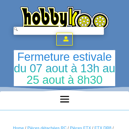
.
Fermeture estivale
du 07 aout à 13h au
25 aout à 8h30
Home
/
Pièces détachées RC
/
Pièces FTX
/
FTX DR8
/