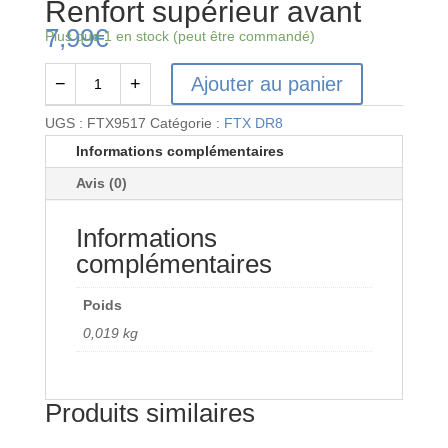
Renfort supérieur avant
7,99
€
Plus que 1 en stock (peut être commandé)
Ajouter au panier
−
+
quantité
de
UGS :
FTX9517
Catégorie :
FTX DR8
FTX9517
Informations complémentaires
-
Avis (0)
FTX
DR8
Informations
Renfort
supérieur
complémentaires
avant
Poids
0,019 kg
Produits similaires