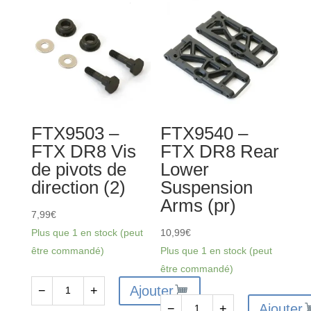
FTX9503 –
FTX9540 –
FTX DR8 Vis
FTX DR8 Rear
de pivots de
Lower
direction (2)
Suspension
Arms (pr)
7,99
€
Plus que 1 en stock (peut
10,99
€
être commandé)
Plus que 1 en stock (peut
être commandé)
Ajouter
−
+
quantité
Ajouter
−
+