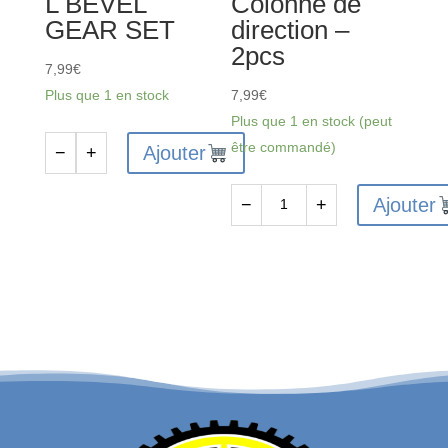
L BEVEL
Colonne de
GEAR SET
direction –
2pcs
7,99
€
Plus que 1 en stock
7,99
€
Plus que 1 en stock (peut
être commandé)
Ajouter
−
+
quantité
de
Ajouter
−
+
FTX
quantité
DR8
de
DIFFERENTIAL
FTX9505
BEVEL
-
GEAR
FSR312014
SET
Colonne
de
direction
-