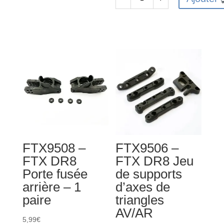
de
quantité
FTX9503
de
-
FTX9540
FTX
-
DR8
FTX
Vis
DR8
de
Rear
pivots
Lower
de
Suspension
direction
Arms
(2)
(pr)
FTX9508 –
FTX9506 –
FTX DR8
FTX DR8 Jeu
Porte fusée
de supports
arrière – 1
d’axes de
paire
triangles
AV/AR
5,99
€