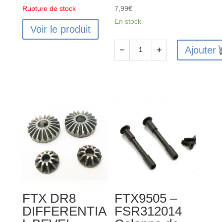
Rupture de stock
7,99
€
En stock
Voir le produit
Ajouter
−
+
quantité
de
FTX9506
-
FTX
DR8
Jeu
de
supports
d'axes
de
FTX DR8
FTX9505 –
triangles
DIFFERENTIA
FSR312014
AV/AR