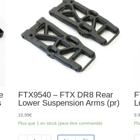
Vis
de
pivots
de
direction
(2)
e
FTX9540 – FTX DR8 Rear
F
s
Lower Suspension Arms (pr)
L
10,99
€
9,
Plus que 1 en stock (peut être commandé)
Pl