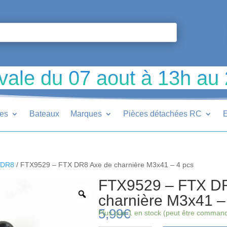
vale du 07 aout à 13h au
ues
Bateaux
Marques
Pièces détachées RC
E
 DR8
/ FTX9529 – FTX DR8 Axe de charnière M3x41 – 4 pcs
FTX9529 – FTX D
charnière M3x41 –
5,99
€
Plus que 1 en stock (peut être comman