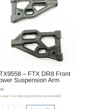
TX9558 – FTX DR8 Front
ower Suspension Arm
99
€
us que 1 en stock (peut être commandé)