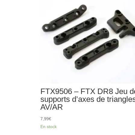
FTX9506 – FTX DR8 Jeu d
supports d’axes de triangle
AV/AR
7,99
€
En stock