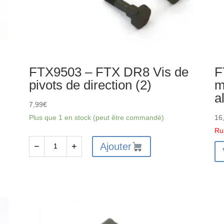
FTX9503 – FTX DR8 Vis de
F
pivots de direction (2)
m
a
7,99
€
Plus que 1 en stock (peut être commandé)
16
Ru
Ajouter
−
+
quantité
de
FTX9503
-
FTX
DR8