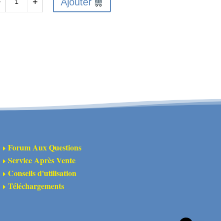
Ajouter
−
+
antité
X9558
X
8
ont
wer
spension
m
Forum Aux Questions
E
Service Après Vente
E
Conseils d'utilisation
E
Téléchargements
E