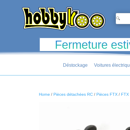
Fermeture esti
Déstockage
Voitures électriq
Home
/
Pièces détachées RC
/
Pièces FTX
/
FTX