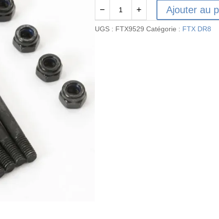
Ajouter au p
−
+
quantité
de
UGS :
FTX9529
Catégorie :
FTX DR8
FTX9529
-
FTX
DR8
Axe
de
charnière
M3x41
-
4
pcs