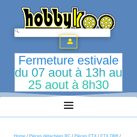
.
Fermeture estivale
du 07 aout à 13h au
25 aout à 8h30
Home
/
Pièces détachées RC
/
Pièces FTX
/
FTX DR8
/