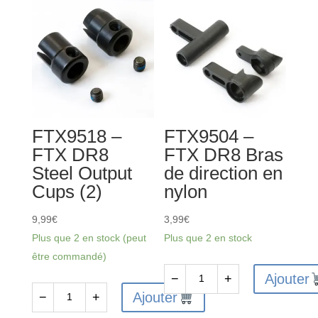
FTX9518 –
FTX9504 –
FTX DR8
FTX DR8 Bras
Steel Output
de direction en
Cups (2)
nylon
9,99
€
3,99
€
Plus que 2 en stock (peut
Plus que 2 en stock
être commandé)
Ajouter
−
+
quantité
Ajouter
−
+
quantité
de