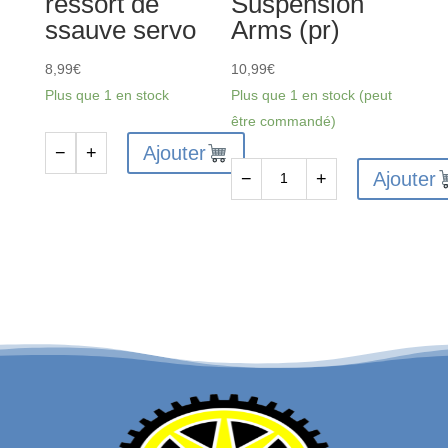
ressort de
Suspension
ssauve servo
Arms (pr)
8,99
€
10,99
€
Plus que 1 en stock
Plus que 1 en stock (peut
être commandé)
Ajouter
−
+
quantité
Ajouter
−
+
de
quantité
FTX9507
de
-
FTX9540
FTX
-
DR8
FTX
Colonne
DR8
et
Rear
ressort
Lower
de
Suspension
ssauve
Arms