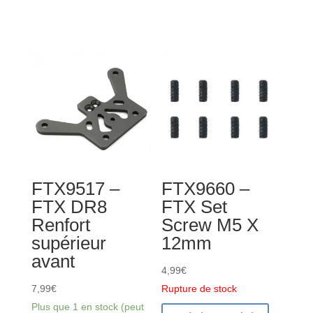
de
FTX9504
FTX9518
-
-
FTX
FTX
DR8
DR8
Bras
Steel
de
Output
direction
Cups
en
(2)
nylon
FTX9517 –
FTX9660 –
FTX DR8
FTX Set
Renfort
Screw M5 X
supérieur
12mm
avant
4,99
€
7,99
€
Rupture de stock
Plus que 1 en stock (peut