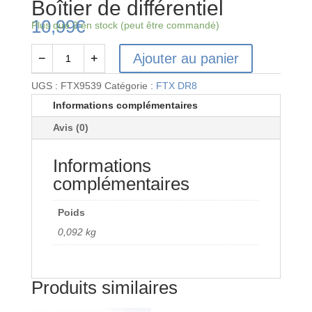
Boîtier de différentiel
10,99
€
Plus que 2 en stock (peut être commandé)
Ajouter au panier
−
+
quantité
de
UGS :
FTX9539
Catégorie :
FTX DR8
FTX9539
Informations complémentaires
-
Avis (0)
FTX
DR8
Informations
Boîtier
de
complémentaires
différentiel
Poids
0,092 kg
Produits similaires