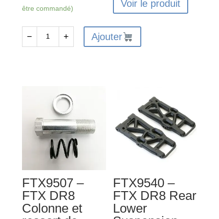
Voir le produit
être commandé)
Ajouter
−
+
quantité
de
FTX9517
-
FTX
DR8
Renfort
supérieur
avant
FTX9507 –
FTX9540 –
FTX DR8
FTX DR8 Rear
Colonne et
Lower