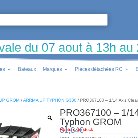
vale du 07 aout à 13h au
ues
Bateaux
Marques
Pièces détachées RC
E
UP GROM
/
ARRMA UP TYPHON G380
/ PRO367100 – 1/14 Axis Cle
PRO367100 – 1/14 
Typhon GROM
31,84
€
Rupture de stock