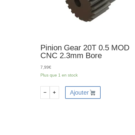
Pinion Gear 20T 0.5 MOD
CNC 2.3mm Bore
7,99
€
Plus que 1 en stock
Ajouter
−
+
quantité
de
Pinion
Gear
20T