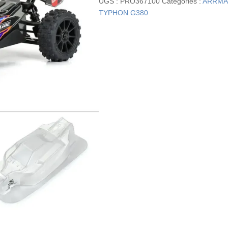
UGS :
PRO367100
Catégories :
ARRMA
TYPHON G380