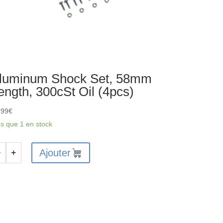
luminum Shock Set, 58mm
ength, 300cSt Oil (4pcs)
,99
€
us que 1 en stock
Ajouter
−
+
antité
uminum
ock
t,