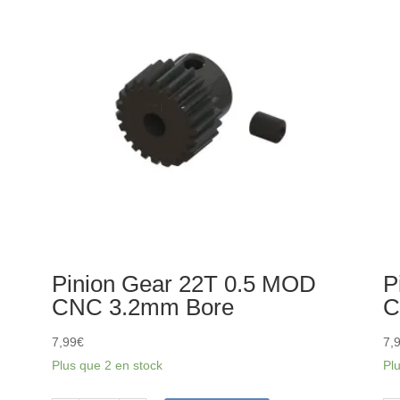
5
Le
30
Oil
(4
Pinion Gear 22T 0.5 MOD
P
CNC 3.2mm Bore
C
7,99
€
7,
Plus que 2 en stock
Pl