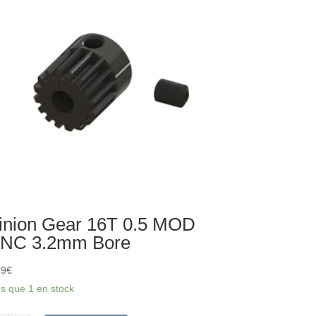
8mm
ngth,
0cSt
pcs)
inion Gear 16T 0.5 MOD
NC 3.2mm Bore
99
€
us que 1 en stock