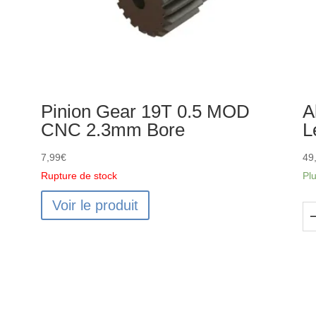
Pinion Gear 19T 0.5 MOD
A
CNC 2.3mm Bore
L
7,99
€
49
Rupture de stock
Pl
Voir le produit
qu
de
Al
Sh
Se