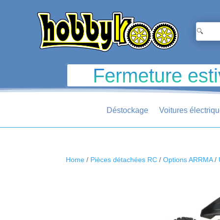
Fermeture esti
Déstockage
Voitures électriq
Home
/
Pièces détachées RC
/
Options ARRMA
/