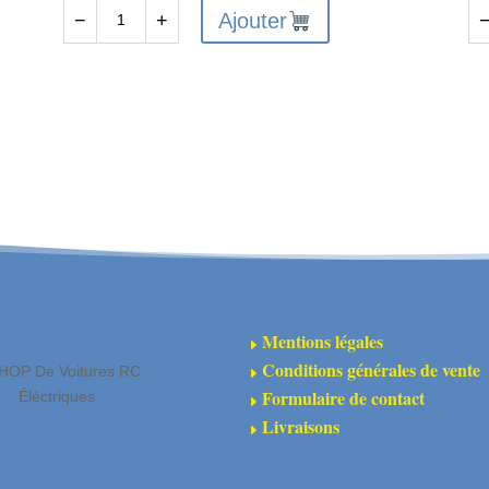
Ajouter
−
+
quantité
qu
de
de
Pinion
Pi
Gear
Ge
22T
16
0.5
0.
MOD
M
CNC
C
3.2mm
3.
Bore
Bo
Mentions légales
E
Conditions générales de vente
HOP De Voitures RC
E
Formulaire de contact
Éléctriques
E
Livraisons
E