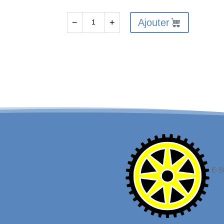
Ajouter
−
+
quantité
de
Assembled
Oil
Filled
Differential
30T
0.8Mod,
3000
E-S