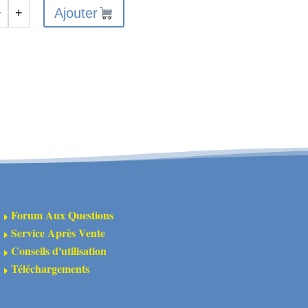
Ajouter
−
+
antité
nion
ar
T
5
OD
NC
2mm
re
Forum Aux Questions
E
Service Après Vente
E
Conseils d'utilisation
E
Téléchargements
E