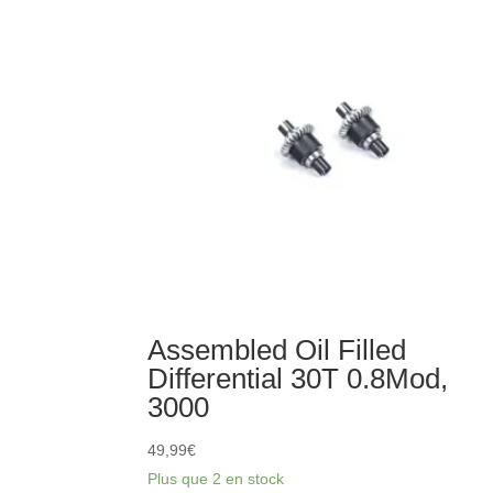
0.5
MOD
CNC
2.3mm
Bore
Assembled Oil Filled
Differential 30T 0.8Mod,
3000
49,99
€
Plus que 2 en stock