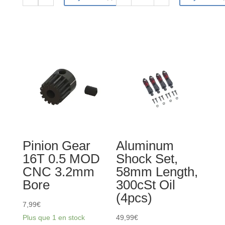
quantité
quantité
de
de
Pinion
Pinion
Gear
Gear
27T
23T
0.5
0.5
MOD
MOD
CNC
CNC
3.2mm
3.2mm
Bore
Bore
Pinion Gear
Aluminum
16T 0.5 MOD
Shock Set,
CNC 3.2mm
58mm Length,
Bore
300cSt Oil
(4pcs)
7,99
€
Plus que 1 en stock
49,99
€