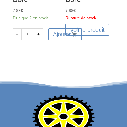
7,99
€
7,99
€
Plus que 2 en stock
Rupture de stock
Voir le produit
Ajouter
−
+
quantité
de
Pinion
Gear
25T
0.5
MOD
CNC
3.2mm
Bore