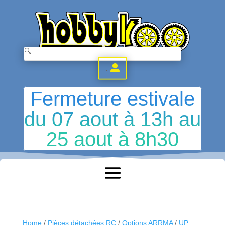
.
Fermeture estivale
du 07 aout à 13h au
25 aout à 8h30
Home
/
Pièces détachées RC
/
Options ARRMA
/
UP