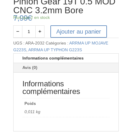
Pinion Gear 19T 0.5 MOD
CNC 3.2mm Bore
7,99
€
Plus que 2 en stock
Ajouter au panier
−
+
quantité
de
UGS :
ARA-2032
Catégories :
ARRMA UP MOJAVE
Pinion
G223S
,
ARRMA UP TYPHON G223S
Gear
Informations complémentaires
19T
Avis (0)
0.5
MOD
Informations
CNC
3.2mm
complémentaires
Bore
Poids
0,011 kg