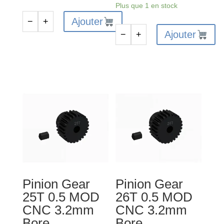
Plus que 1 en stock
Ajouter
−
+
quantité
Ajouter
−
+
de
quantité
Pinion
de
Gear
Aluminum
16T
Shock
0.5
Set,
MOD
58mm
CNC
Length,
3.2mm
300cSt
Bore
Oil
(4pcs)
Pinion Gear
Pinion Gear
25T 0.5 MOD
26T 0.5 MOD
CNC 3.2mm
CNC 3.2mm
Bore
Bore