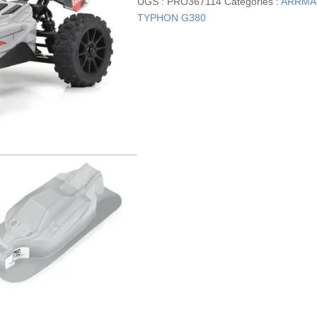
UGS :
PRO367114
Catégories :
ARRMA
TYPHON G380