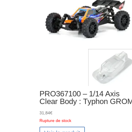
0.5
MOD
CNC
2.3mm
Bore
PRO367100 – 1/14 Axis
Clear Body : Typhon GRO
31,84
€
Rupture de stock