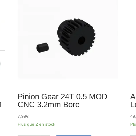
0.5
for
MOD
St
CNC
ES
2.3mm
Bore
Pinion Gear 24T 0.5 MOD
A
M
CNC 3.2mm Bore
L
7,99
€
49
Plus que 2 en stock
Pl