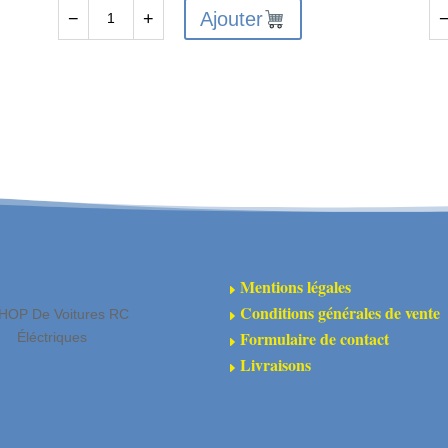
Ajouter
−
+
quantité
qu
de
de
Pinion
Al
Gear
Sh
24T
Se
0.5
5
MOD
Le
CNC
30
3.2mm
Oil
Bore
(4
Mentions légales
E
Conditions générales de vente
HOP De Voitures RC
E
Formulaire de contact
Éléctriques
E
Livraisons
E