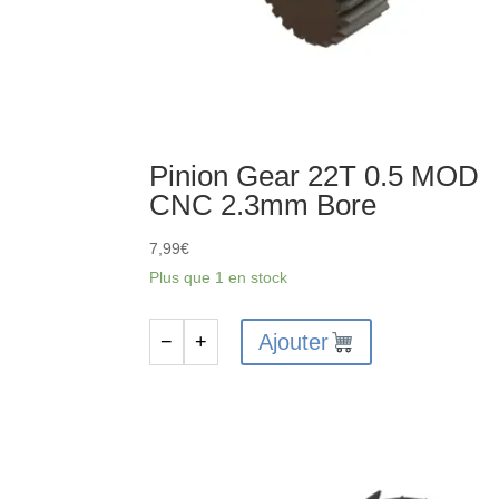
Pinion Gear 22T 0.5 MOD
CNC 2.3mm Bore
7,99
€
Plus que 1 en stock
Ajouter
−
+
quantité
de
Pinion
Gear
22T