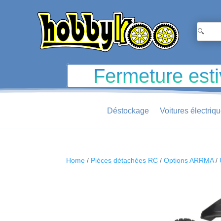
Fermeture esti
Déstockage
Voitures électriq
Home
/
Pièces détachées RC
/
Options ARRMA
/