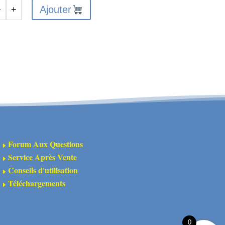
Ajouter
−
+
antité
uminum
ock
t,
8mm
ngth,
0cSt
pcs)
Forum Aux Questions
E
Service Après Vente
E
Conseils d'utilisation
E
Téléchargements
E
0