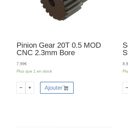
Pinion Gear 20T 0.5 MOD
S
CNC 2.3mm Bore
S
7,99
€
8,
Plus que 1 en stock
Pl
Ajouter
−
+
quantité
qu
de
de
Pinion
Se
Gear
Mo
20T
De