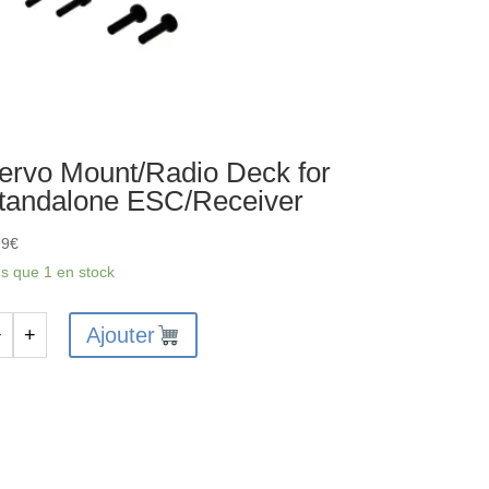
ervo Mount/Radio Deck for
tandalone ESC/Receiver
99
€
us que 1 en stock
Ajouter
−
+
antité
rvo
unt/Radio
ck