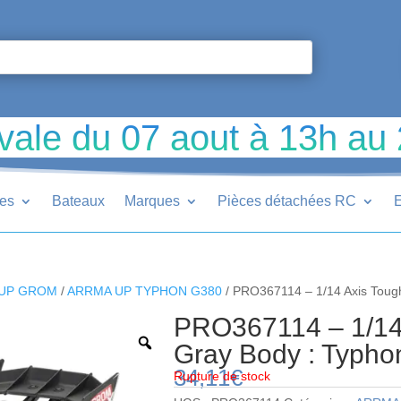
vale du 07 aout à 13h au
ues
Bateaux
Marques
Pièces détachées RC
E
UP GROM
/
ARRMA UP TYPHON G380
/ PRO367114 – 1/14 Axis Tou
PRO367114 – 1/14
Gray Body : Typ
34,11
€
Rupture de stock