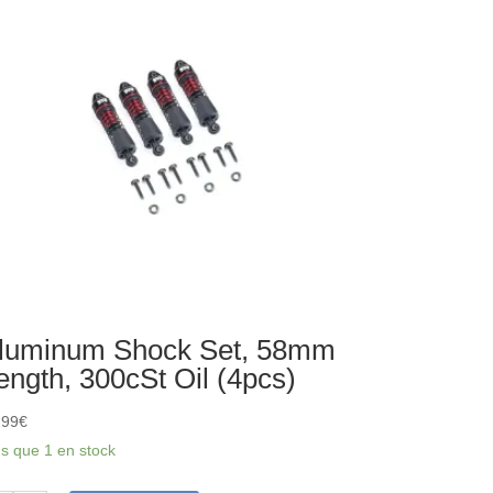
andalone
C/Receiver
luminum Shock Set, 58mm
ength, 300cSt Oil (4pcs)
,99
€
us que 1 en stock