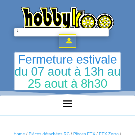
.
Fermeture estivale
du 07 aout à 13h au
25 aout à 8h30
Home
/
Pièces détachées RC
/
Pièces FTX
/
FTX Zorro
/