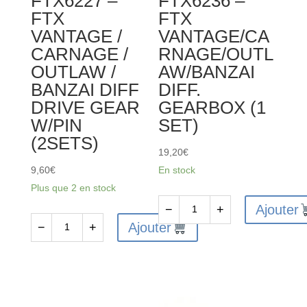
FTX6227 –
FTX6236 –
FTX
FTX
LOWER
VANTAGE /
VANTAGE/CA
HOLDER
CARNAGE /
RNAGE/OUTL
&
OUTLAW /
AW/BANZAI
ADJUST
BANZAI DIFF
DIFF.
RING
DRIVE GEAR
GEARBOX (1
(2)
W/PIN
SET)
(2SETS)
19,20
€
9,60
€
En stock
Plus que 2 en stock
Ajouter
−
+
quantité
Ajouter
−
+
quantité
de
de
FTX6236
FTX6227
-
-
FTX
FTX
VANTAGE/CARNAGE/OUTLAW/B