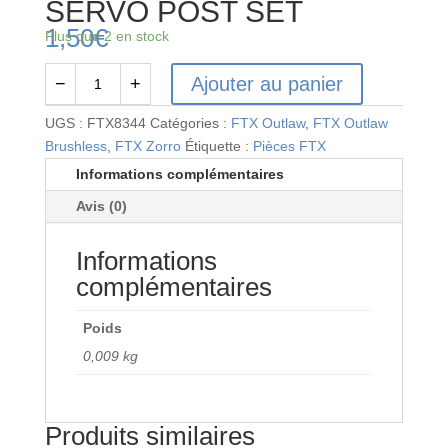
SERVO POST SET
1,50
€
Plus que 2 en stock
Ajouter au panier
−
+
quantité
de
UGS :
FTX8344
Catégories :
FTX Outlaw
,
FTX Outlaw
FTX8344
Brushless
,
FTX Zorro
Étiquette :
Pièces FTX
-
Informations complémentaires
FTX
Avis (0)
OUTLAW
SERVO
Informations
POST
SET
complémentaires
Poids
0,009 kg
Produits similaires