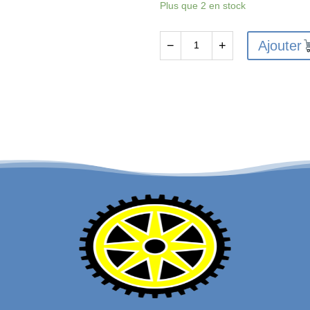
Plus que 2 en stock
Ajouter
−
+
quantité
de
FTX6228
-
FTX
VANTAGE
/
CARNAGE
/
OUTLAW
/
BANZAI
/
KANYON
DIFF