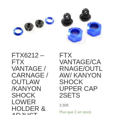
FTX6212 –
FTX
FTX
VANTAGE/CA
VANTAGE /
RNAGE/OUTL
CARNAGE /
AW/ KANYON
OUTLAW
SHOCK
/KANYON
UPPER CAP
SHOCK
2SETS
LOWER
3,30
€
HOLDER &
Plus que 2 en stock