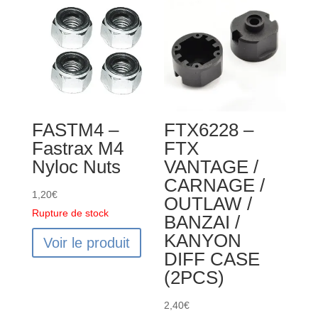
VANTAGE
DIFF.
/
GEARBOX
CARNAGE
(1
/
SET)
OUTLAW
/
FASTM4 –
FTX6228 –
BANZAI
Fastrax M4
FTX
DIFF
Nyloc Nuts
VANTAGE /
DRIVE
CARNAGE /
GEAR
1,20
€
OUTLAW /
W/PIN
Rupture de stock
BANZAI /
(2SETS)
KANYON
Voir le produit
DIFF CASE
(2PCS)
2,40
€