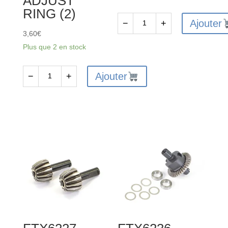
ADJUST
RING (2)
Ajouter
−
+
quantité
3,60
€
de
Plus que 2 en stock
FTX
VANTAGE/CARNAGE/OUTLAW/
Ajouter
−
+
quantité
KANYON
de
SHOCK
FTX6212
UPPER
-
CAP
FTX
2SETS
VANTAGE
/
CARNAGE
/
OUTLAW
/KANYON
SHOCK