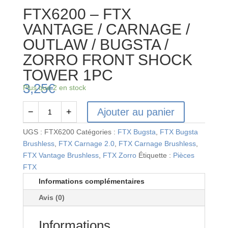
FTX6200 – FTX
VANTAGE / CARNAGE /
OUTLAW / BUGSTA /
ZORRO FRONT SHOCK
TOWER 1PC
3,25
€
Plus que 2 en stock
Ajouter au panier
−
+
quantité
de
UGS :
FTX6200
Catégories :
FTX Bugsta
,
FTX Bugsta
FTX6200
Brushless
,
FTX Carnage 2.0
,
FTX Carnage Brushless
,
-
FTX Vantage Brushless
,
FTX Zorro
Étiquette :
Pièces
FTX
FTX
VANTAGE
Informations complémentaires
/
Avis (0)
CARNAGE
/
Informations
OUTLAW