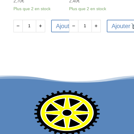
2,70
€
2,40
€
Plus que 2 en stock
Plus que 2 en stock
Ajouter
Ajouter
−
+
−
+
quantité
quantité
de
de
FTX6233
FTX
-
VANTAGE/CARNAGE/OUTLAW
FTX
FRONT
VANTAGE
SHOCK
/
SHAFT&PISTON
CARNAGE
2SETS
/
OUTLAW
/
BANZAI
DIFF
PIN