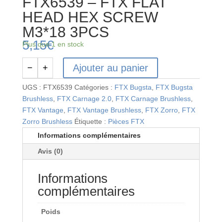
FTX6539 – FTX FLAT
HEAD HEX SCREW
M3*18 3PCS
5,15
€
Plus que 1 en stock
Ajouter au panier
−
+
quantité
de
UGS :
FTX6539
Catégories :
FTX Bugsta
,
FTX Bugsta
FTX6539
Brushless
,
FTX Carnage 2.0
,
FTX Carnage Brushless
,
-
FTX Vantage
,
FTX Vantage Brushless
,
FTX Zorro
,
FTX
FTX
Zorro Brushless
Étiquette :
Pièces FTX
FLAT
Informations complémentaires
HEAD
Avis (0)
HEX
SCREW
Informations
M3*18
3PCS
complémentaires
Poids