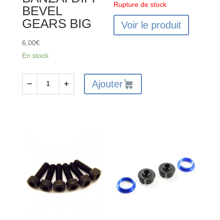
Rupture de stock
BEVEL
GEARS BIG
Voir le produit
6,00
€
En stock
Ajouter
−
+
quantité
de
FTX6232
-
FTX
VANTAGE
/
CARNAGE
/
OUTLAW
/