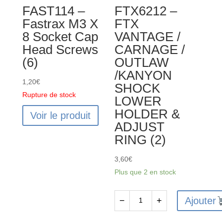
FAST114 –
FTX6212 –
BANZAI
Fastrax M3 X
FTX
DIFF
8 Socket Cap
VANTAGE /
BEVEL
Head Screws
CARNAGE /
GEARS
(6)
OUTLAW
BIG
/KANYON
1,20
€
SHOCK
Rupture de stock
LOWER
HOLDER &
Voir le produit
ADJUST
RING (2)
3,60
€
Plus que 2 en stock
Ajouter
−
+
quantité
de