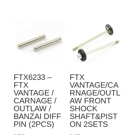
FTX6212
-
FTX
VANTAGE
/
CARNAGE
/
OUTLAW
/KANYON
FTX6233 –
FTX
SHOCK
FTX
VANTAGE/CA
LOWER
VANTAGE /
RNAGE/OUTL
HOLDER
CARNAGE /
AW FRONT
&
OUTLAW /
SHOCK
ADJUST
BANZAI DIFF
SHAFT&PIST
RING
PIN (2PCS)
ON 2SETS
(2)