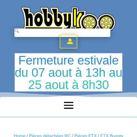
.
Fermeture estivale
du 07 aout à 13h au
25 aout à 8h30
Home
/
Pièces détachées RC
/
Pièces FTX
/
FTX Bugsta