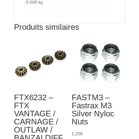
0,008 kg
Produits similaires
FTX6232 –
FASTM3 –
FTX
Fastrax M3
VANTAGE /
Silver Nyloc
CARNAGE /
Nuts
OUTLAW /
1,20
€
BANZAI DIFF