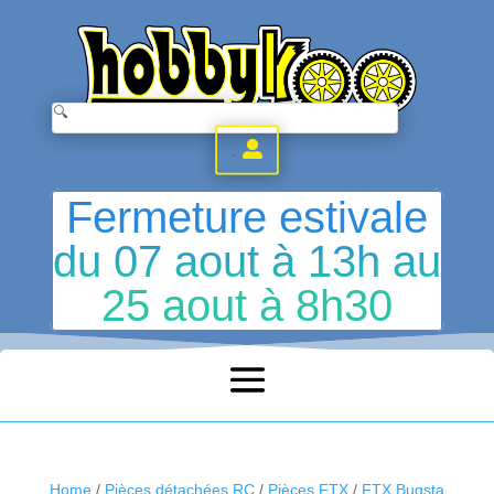
.
Fermeture estivale
du 07 aout à 13h au
25 aout à 8h30
Home
/
Pièces détachées RC
/
Pièces FTX
/
FTX Bugsta