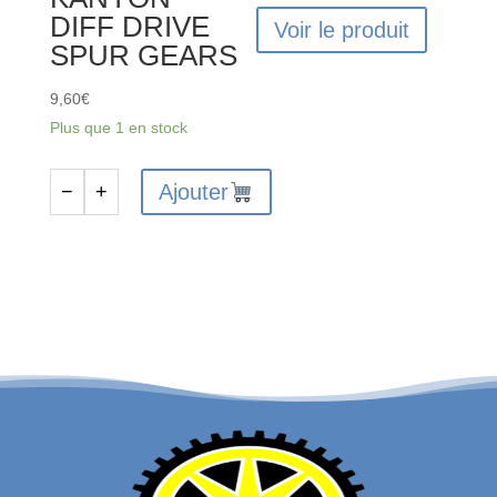
DIFF DRIVE
Voir le produit
SPUR GEARS
9,60
€
Plus que 1 en stock
Ajouter
−
+
quantité
de
FTX6229
-
FTX
VANTAGE
/
CARNAGE
/
OUTLAW
/