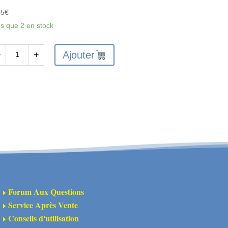
05
€
us que 2 en stock
Ajouter
−
+
antité
X6234
X
NTAGE
ARNAGE
UTLAW
Forum Aux Questions
E
Service Après Vente
E
NZAI
Conseils d'utilisation
E