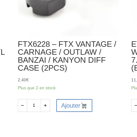
FTX6228 – FTX VANTAGE /
E
L
CARNAGE / OUTLAW /
W
BANZAI / KANYON DIFF
7
CASE (2PCS)
(
2,40
€
11
Plus que 2 en stock
Pl
Ajouter
−
+
quantité
qu
de
de
FTX6228
ET
-
-