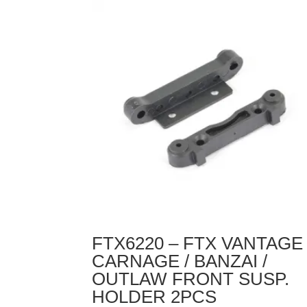
BANZAI
DIFF
DRIVE
CUP
4PCS
FTX6220 – FTX VANTAGE 
CARNAGE / BANZAI /
OUTLAW FRONT SUSP.
HOLDER 2PCS