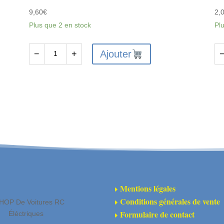
9,60
€
2,
Plus que 2 en stock
Pl
Ajouter
−
+
quantité
qu
de
de
FTX6227
FT
-
-
FTX
FT
VANTAGE
VA
/
/
CARNAGE
C
/
/
OUTLAW
O
Mentions légales
E
/
/
Conditions générales de vente
HOP De Voitures RC
E
BANZAI
BA
Formulaire de contact
Éléctriques
E
DIFF
/