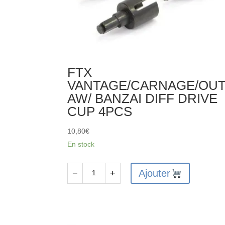
FTX
VANTAGE/CARNAGE/OUT
AW/ BANZAI DIFF DRIVE
CUP 4PCS
10,80
€
En stock
Ajouter
−
+
quantité
de
FTX
VANTAGE/CARNAGE/OUTLAW/