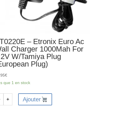
T0220E – Etronix Euro Ac
all Charger 1000Mah For
.2V W/Tamiya Plug
European Plug)
,95
€
us que 1 en stock
Ajouter
−
+
antité
0220E