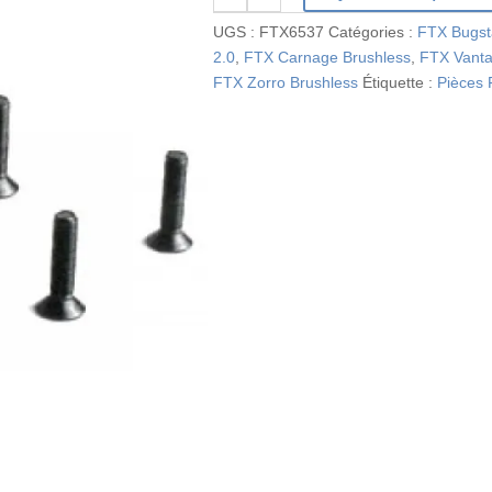
de
UGS :
FTX6537
Catégories :
FTX Bugst
FLAT
2.0
,
FTX Carnage Brushless
,
FTX Vant
HEAD
FTX Zorro Brushless
Étiquette :
Pièces
HEX
6PCSM3*12