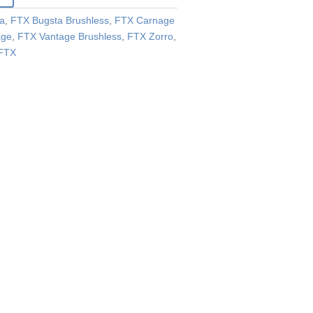
a
,
FTX Bugsta Brushless
,
FTX Carnage
age
,
FTX Vantage Brushless
,
FTX Zorro
,
 FTX