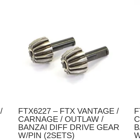
FTX
Et
VANTAGE
Eu
/
Ac
CARNAGE
Wa
/
Ch
OUTLAW
10
/
Fo
BANZAI
7.
/
W/
KANYON
Pl
DIFF
(E
CASE
Pl
(2PCS)
/
FTX6227 – FTX VANTAGE /
F
CARNAGE / OUTLAW /
C
BANZAI DIFF DRIVE GEAR
B
W/PIN (2SETS)
W