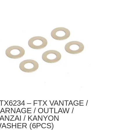
ronix
ro
ll
arger
00Mah
r
2V
Tamiya
ug
uropean
ug)
TX6234 – FTX VANTAGE /
ARNAGE / OUTLAW /
ANZAI / KANYON
ASHER (6PCS)