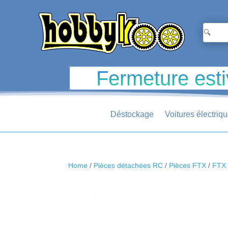
Fermeture esti
Déstockage
Voitures électriq
Home
/
Pièces détachées RC
/
Pièces FTX
/
FTX 