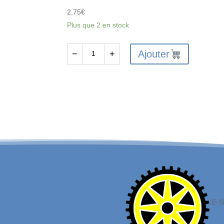
2,75
€
Plus que 2 en stock
Ajouter
−
+
quantité
de
FTX6220
-
FTX
VANTAGE
/
CARNAGE
/
BANZAI
/
E-S
OUTLAW
FRONT