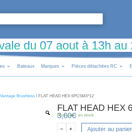
vale du 07 aout à 13h au
ues
Bateaux
Marques
Pièces détachées RC
E
Vantage Brushless
/ FLAT HEAD HEX 6PCSM3*12
FLAT HEAD HEX 
3,60
€
Plus que 1 en stock
Ajouter au panie
−
+
quantité