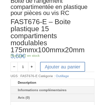
Boite de rangement
compartimentée en plastique
pour pièces ou vis RC
FAST676-E – Boite
plastique 15
compartiments
modulables
175mmx100mmx20mm
3,60
€
Plus que 2 en stock
Ajouter au panier
−
+
quantité
de
UGS :
FAST676-E
Catégorie :
Outillage
FAST676-
Description
E
Informations complémentaires
-
Boite
Avis (0)
plastique