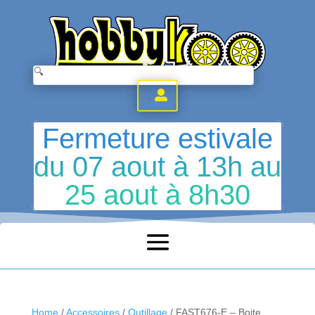
.
Fermeture estivale
du 07 aout à 13h au
25 aout à 8h30
Home
/
Accessoires
/
Outillage
/ FAST676-E – Boite