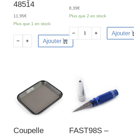
48514
8,39
€
11,95
€
Plus que 2 en stock
Plus que 1 en stock
Ajouter
−
+
quantité
Ajouter
−
+
quantité
de
de
FAST631
Fil
-
soudure
Tournevis
Ø1mm
5.5mm
Corally
pour
bobine
écrous
de
M3
100g
-
C-
Coupelle
FAST98S –
48514