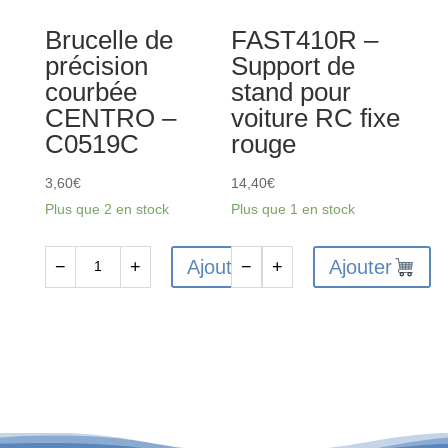
Brucelle de
FAST410R –
précision
Support de
courbée
stand pour
CENTRO –
voiture RC fixe
C0519C
rouge
3,60
€
14,40
€
Plus que 2 en stock
Plus que 1 en stock
Ajouter
Ajouter
−
+
−
+
quantité
quantité
de
de
Brucelle
FAST410R
de
-
précision
Support
courbée
de
CENTRO
stand