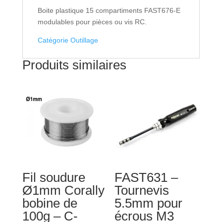
15
Boite plastique 15 compartiments FAST676-E
compartiments
modulables pour pièces ou vis RC.
modulables
175mmx100mmx20mm
Catégorie Outillage
Produits similaires
Fil soudure
FAST631 –
Ø1mm Corally
Tournevis
bobine de
5.5mm pour
100g – C-
écrous M3