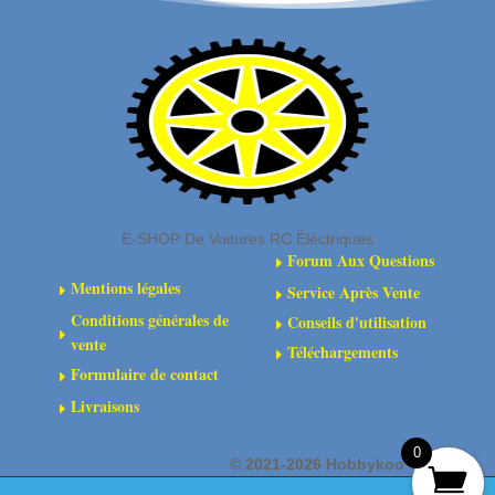
-
pour
C0519C
voiture
RC
fixe
rouge
E-SHOP De Voitures RC Éléctriques
Forum Aux Questions
E
Mentions légales
Service Après Vente
E
E
Conditions générales de
Conseils d'utilisation
E
E
vente
Téléchargements
E
Formulaire de contact
E
Livraisons
E
0
©
2021-2026 Hobbykoo