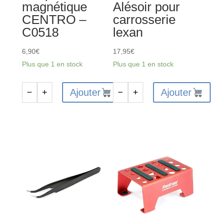
magnétique
Alésoir pour
CENTRO –
carrosserie
C0518
lexan
6,90
€
17,95
€
Plus que 1 en stock
Plus que 1 en stock
Ajouter
Ajouter
−
+
−
+
quantité
quantité
de
de
Coupelle
FAST98S
magnétique
-
CENTRO
Alésoir
-
pour
C0518
carrosserie
lexan