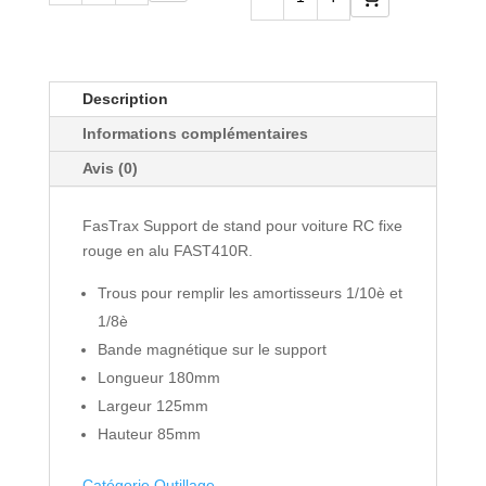
quantité
de
de
Jeu
MUC904-
de
CT
Description
4
-
Informations complémentaires
tournevis
MUC-
hexa
Avis (0)
OFF
-
NETTOYANT
FAST617
FasTrax Support de stand pour voiture RC fixe
NANO
rouge en alu FAST410R.
TECH
Trous pour remplir les amortisseurs 1/10è et
1L
1/8è
Bande magnétique sur le support
Longueur 180mm
Largeur 125mm
Hauteur 85mm
Catégorie Outillage