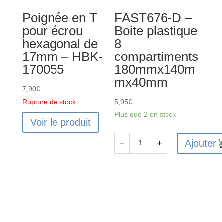
170051
Poignée en T
FAST676-D –
pour écrou
Boite plastique
hexagonal de
8
17mm – HBK-
compartiments
170055
180mmx140m
mx40mm
7,90
€
Rupture de stock
5,95
€
Plus que 2 en stock
Voir le produit
Ajouter
−
+
quantité
de
FAST676-
D
-
Boite