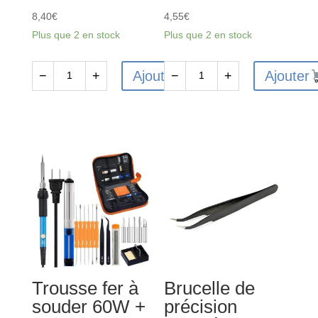
8,40
€
4,55
€
Plus que 2 en stock
Plus que 2 en stock
Ajouter
Ajouter
−
+
−
+
quantité
quantité
de
de
FAST676-
FAST01-
A
3
-
CISEAUX
Boite
DROITS
plastique
POUR
15
CARROSSERIE
compartiments
LEXAN
modulables
FASTRAX
200mmx135mmx40mm
Trousse fer à
Brucelle de
souder 60W +
précision