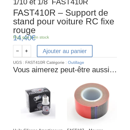
1/10 et 1/8 FAST410R
FAST410R – Support de
stand pour voiture RC fixe
rouge
14,40
€
Plus que 1 en stock
Ajouter au panier
−
+
quantité
de
UGS :
FAST410R
Catégorie :
Outillage
FAST410R
Vous aimerez peut-être aussi…
-
Support
de
stand
pour
voiture
RC
fixe
rouge