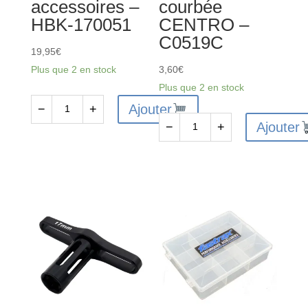
accessoires –
courbée
HBK-170051
CENTRO –
C0519C
19,95
€
Plus que 2 en stock
3,60
€
Plus que 2 en stock
Ajouter
−
+
quantité
Ajouter
−
+
de
quantité
Trousse
de
fer
Brucelle
à
de
souder
précision
60W
courbée
+
CENTRO
accessoires
-
-
C0519C
HBK-