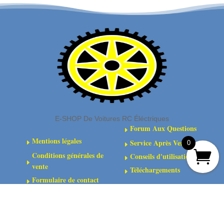
plastique
8
compartiments
180mmx140mmx40mm
E-SHOP De Voitures RC Éléctriques
Forum Aux Questions
E
Mentions légales
Service Après Vente
E
0
E
Conditions générales de
Conseils d'utilisation
E
E
vente
Téléchargements
E
Formulaire de contact
E
Livraisons
E
©
2021-2026 Hobbykoo