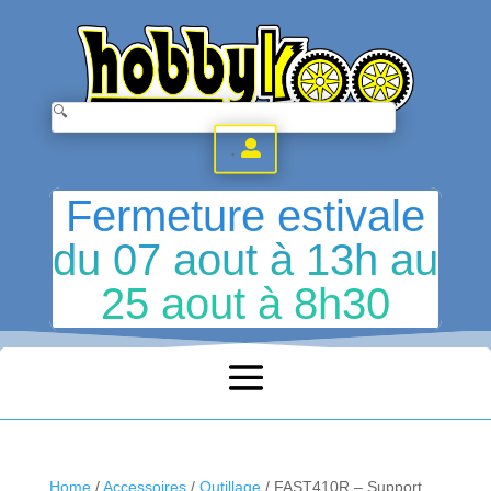
.
Fermeture estivale
du 07 aout à 13h au
25 aout à 8h30
Home
/
Accessoires
/
Outillage
/ FAST410R – Support