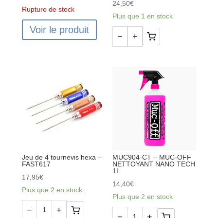
24,50
€
Rupture de stock
Plus que 1 en stock
Voir le produit
−
+
quantité
de
19-
in-
1
TOOL
BAG
3xSLOT,3x
PH
6xHEX,4xNUT
Jeu de 4 tournevis hexa –
MUC904-CT – MUC-OFF
FAST617
NETTOYANT NANO TECH
1x
1L
17,95
€
5/8mm
14,40
€
Plus que 2 en stock
WRENCH
Plus que 2 en stock
−
+
quantité
−
+