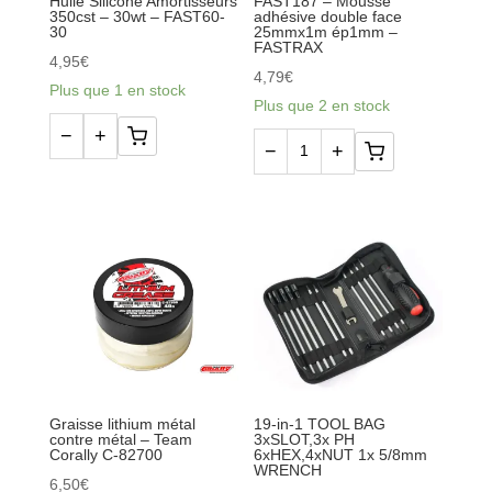
Huile Silicone Amortisseurs
FAST187 – Mousse
350cst – 30wt – FAST60-
adhésive double face
30
25mmx1m ép1mm –
FASTRAX
4,95
€
4,79
€
Plus que 1 en stock
Plus que 2 en stock
−
+
quantité
−
+
quantité
de
de
Huile
FAST187
Silicone
-
Amortisseurs
Mousse
350cst
adhésive
-
double
30wt
face
-
25mmx1m
FAST60-
ép1mm
Graisse lithium métal
19-in-1 TOOL BAG
30
contre métal – Team
3xSLOT,3x PH
-
Corally C-82700
6xHEX,4xNUT 1x 5/8mm
WRENCH
FASTRAX
6,50
€