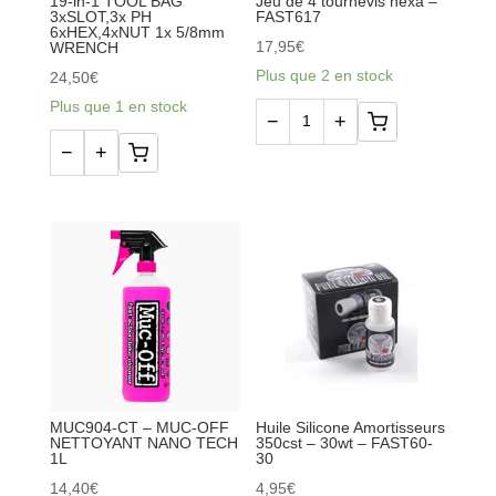
19-in-1 TOOL BAG
Jeu de 4 tournevis hexa –
3xSLOT,3x PH
FAST617
6xHEX,4xNUT 1x 5/8mm
17,95
€
WRENCH
Plus que 2 en stock
24,50
€
Plus que 1 en stock
−
+
quantité
−
+
de
quantité
Jeu
de
de
19-
4
in-
tournevis
1
hexa
TOOL
-
BAG
FAST617
3xSLOT,3x
PH
6xHEX,4xNUT
MUC904-CT – MUC-OFF
Huile Silicone Amortisseurs
NETTOYANT NANO TECH
350cst – 30wt – FAST60-
1x
1L
30
5/8mm
14,40
€
4,95
€