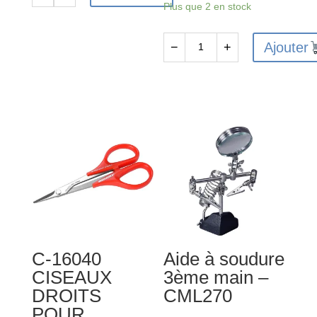
quantité
Plus que 2 en stock
de
Scalpels
Ajouter
−
+
de
quantité
précision
de
-
FAST676-
CML260
D
-
Boite
plastique
8
compartiments
180mmx140mmx40mm
C-16040
Aide à soudure
CISEAUX
3ème main –
DROITS
CML270
POUR