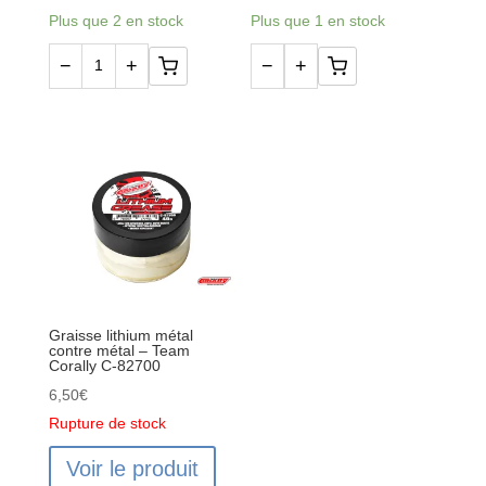
WRENCH
Plus que 2 en stock
Plus que 1 en stock
−
+
−
+
quantité
quantité
de
de
MUC904-
Huile
CT
Silicone
-
Amortisseurs
MUC-
350cst
OFF
-
NETTOYANT
30wt
NANO
-
TECH
FAST60-
Graisse lithium métal
contre métal – Team
1L
30
Corally C-82700
6,50
€
Rupture de stock
Voir le produit