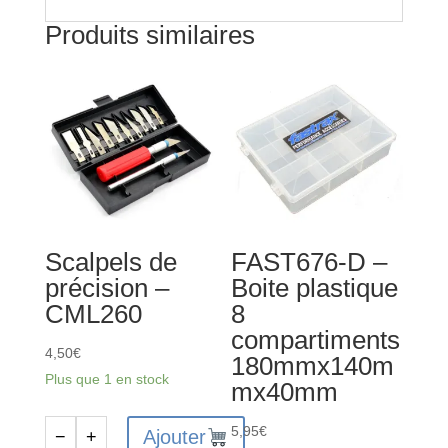
Produits similaires
Scalpels de
FAST676-D –
précision –
Boite plastique
CML260
8
compartiments
4,50
€
180mmx140m
Plus que 1 en stock
mx40mm
5,95
€
Ajouter
−
+