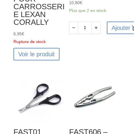
10,80
€
CARROSSERI
Plus que 2 en stock
E LEXAN
CORALLY
Ajouter
−
+
quantité
6,95
€
de
Rupture de stock
Aide
Voir le produit
à
soudure
3ème
main
-
CML270
FAST01
FAST606 –