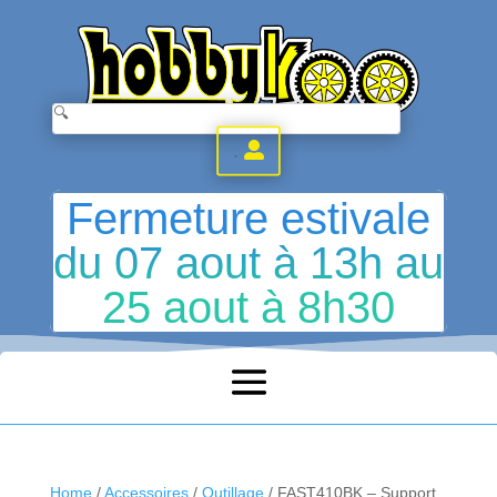
.
Fermeture estivale
du 07 aout à 13h au
25 aout à 8h30
Home
/
Accessoires
/
Outillage
/ FAST410BK – Support