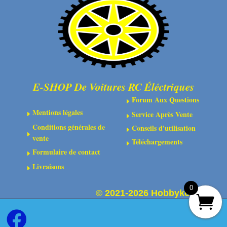
E-SHOP De Voitures RC Éléctriques
Forum Aux Questions
E
Mentions légales
Service Après Vente
E
E
Conditions générales de
Conseils d'utilisation
E
E
vente
Téléchargements
E
Formulaire de contact
E
Livraisons
E
0
©
2021-2026 Hobbykoo
