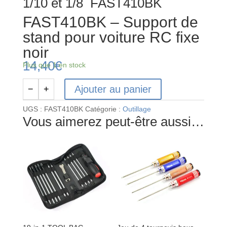
1/10 et 1/8 FAST410BK
FAST410BK – Support de
stand pour voiture RC fixe
noir
14,40
€
Plus que 1 en stock
Ajouter au panier
−
+
quantité
de
UGS :
FAST410BK
Catégorie :
Outillage
FAST410BK
Vous aimerez peut-être aussi…
-
Support
de
stand
pour
voiture
RC
fixe
noir