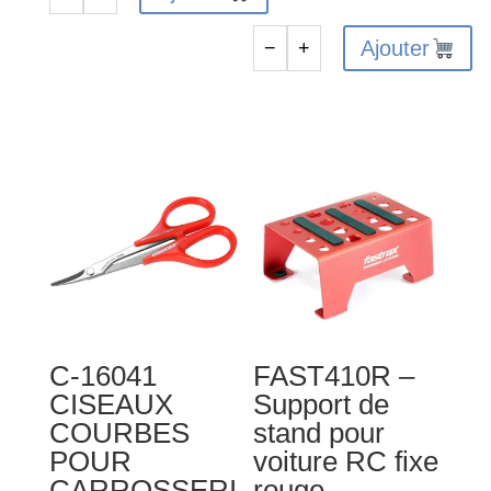
quantité
de
Ajouter
−
+
Coupelle
quantité
magnétique
de
CENTRO
19-
-
in-
C0518
1
TOOL
BAG
3xSLOT,3x
PH
6xHEX,4xNUT
1x
C-16041
FAST410R –
5/8mm
CISEAUX
Support de
WRENCH
COURBES
stand pour
POUR
voiture RC fixe
CARROSSERI
rouge