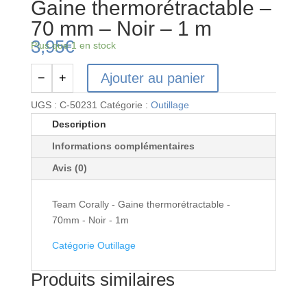
Gaine thermorétractable –
70 mm – Noir – 1 m
3,95
€
Plus que 1 en stock
Ajouter au panier
−
+
quantité
de
UGS :
C-50231
Catégorie :
Outillage
C-
Description
50231
Informations complémentaires
–
Corally
Avis (0)
-
Gaine
Team Corally - Gaine thermorétractable -
thermorétractable
70mm - Noir - 1m
-
70
Catégorie Outillage
mm
-
Produits similaires
Noir
-