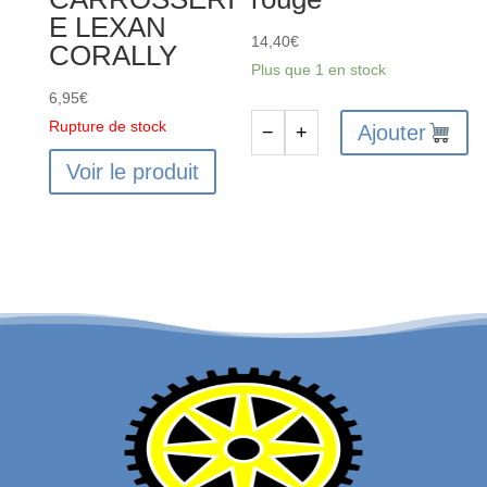
E LEXAN
14,40
€
CORALLY
Plus que 1 en stock
6,95
€
Rupture de stock
Ajouter
−
+
quantité
Voir le produit
de
FAST410R
-
Support
de
stand
pour
voiture
RC
fixe
rouge