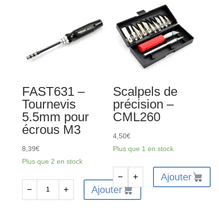
1
m
FAST631 –
Scalpels de
Tournevis
précision –
5.5mm pour
CML260
écrous M3
4,50
€
8,39
€
Plus que 1 en stock
Plus que 2 en stock
Ajouter
−
+
quantité
Ajouter
−
+
quantité
de
de
Scalpels