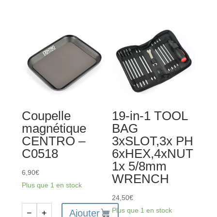
FAST631
de
-
précision
Tournevis
-
5.5mm
CML260
pour
écrous
M3
Coupelle
19-in-1 TOOL
magnétique
BAG
CENTRO –
3xSLOT,3x PH
C0518
6xHEX,4xNUT
1x 5/8mm
6,90
€
WRENCH
Plus que 1 en stock
24,50
€
Plus que 1 en stock
Ajouter
−
+