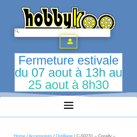
.
Fermeture estivale
du 07 aout à 13h au
25 aout à 8h30
Home
/
Accessoires
/
Outillage
/ C-50231 – Corally –