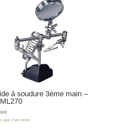
uleur
K-
0052
ide à soudure 3ème main –
ML270
,80
€
us que 2 en stock