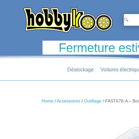
Fermeture esti
Déstockage
Voitures électriq
Home
/
Accessoires
/
Outillage
/ FAST676-A – Bo