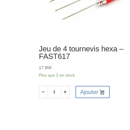
Jeu de 4 tournevis hexa –
FAST617
17,95
€
Plus que 2 en stock
Ajouter
−
+
quantité
de
Jeu
de
4