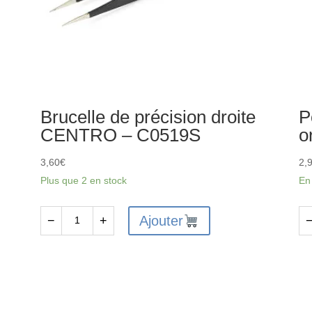
Brucelle de précision droite
P
CENTRO – C0519S
o
3,60
€
2,
Plus que 2 en stock
En
Ajouter
−
+
quantité
qu
de
de
Brucelle
Po
de
à
précision
de