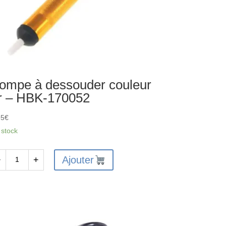
ompe à dessouder couleur
r – HBK-170052
95
€
 stock
Ajouter
−
+
antité
mpe
ssouder