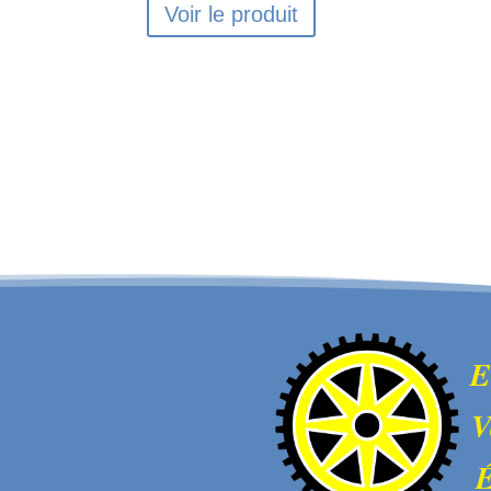
Voir le produit
E
V
É