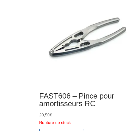
tournevis
hexa
-
FAST617
FAST606 – Pince pour
amortisseurs RC
20,50
€
Rupture de stock