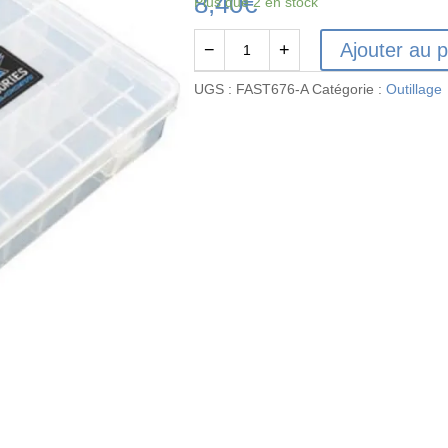
8,40
€
Plus que 2 en stock
Ajouter au p
−
+
quantité
de
UGS :
FAST676-A
Catégorie :
Outillage
FAST676-
A
-
Boite
plastique
15
compartiments
modulables
200mmx135mmx40mm