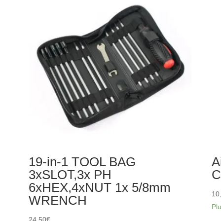
droite
co
CENTRO
or
-
-
C0519S
HB
17
19-in-1 TOOL BAG
A
3xSLOT,3x PH
C
6xHEX,4xNUT 1x 5/8mm
10
WRENCH
Pl
24,50
€