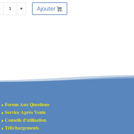
Ajouter
−
+
antité
de
udure
me
in
L270
Forum Aux Questions
E
Service Après Vente
E
Conseils d'utilisation
E
Téléchargements
E