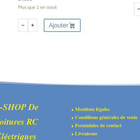
Plus que 1 en stock
qu
de
Ajouter
−
+
quantité
Ai
de
à
19-
so
in-
3è
1
ma
TOOL
-
BAG
CM
3xSLOT,3x
PH
6xHEX,4xNUT
-SHOP De
Mentions légales
E
1x
Conditions générales de vente
oitures RC
E
5/8mm
Formulaire de contact
E
WRENCH
Livraisons
léctriques
E