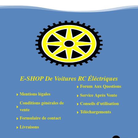
BAG
accessoires
3xSLOT,3x
-
PH
HBK-
6xHEX,4xNUT
170051
1x
5/8mm
WRENCH
E-SHOP De Voitures RC Éléctriques
Forum Aux Questions
E
Mentions légales
Service Après Vente
E
E
Conditions générales de
Conseils d'utilisation
E
E
vente
Téléchargements
E
Formulaire de contact
E
Livraisons
E