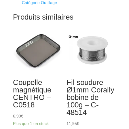
-
Catégorie Outillage
Rouge
+
Produits similaires
Noir
-
10
pièces
Coupelle
Fil soudure
magnétique
Ø1mm Corally
CENTRO –
bobine de
C0518
100g – C-
48514
6,90
€
Plus que 1 en stock
11,95
€