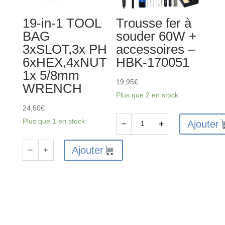
200mmx135mmx40mm
19-in-1 TOOL
Trousse fer à
BAG
souder 60W +
3xSLOT,3x PH
accessoires –
6xHEX,4xNUT
HBK-170051
1x 5/8mm
19,95
€
WRENCH
Plus que 2 en stock
24,50
€
Plus que 1 en stock
Ajouter
−
+
quantité
de
Ajouter
−
+
quantité
Trousse
de
fer
19-
à
in-
souder
1
60W
TOOL
+