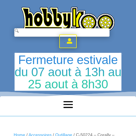
.
Fermeture estivale
du 07 aout à 13h au
25 aout à 8h30
Home
/
Accessoires
/
Outillage
/ C-50224 – Corally –