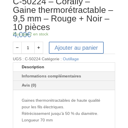
C-50224 – Corally –
Gaine thermorétractable –
9,5 mm – Rouge + Noir –
10 pièces
4,00
€
Plus que 2 en stock
Ajouter au panier
−
+
quantité
de
UGS :
C-50224
Catégorie :
Outillage
C-
Description
50224
Informations complémentaires
–
Corally
Avis (0)
-
Gaine
Gaines thermorétractables de haute qualité
thermorétractable
pour les fils électriques.
-
Rétrécissement jusqu'à 50 % du diamètre.
9,5
Longueur 70 mm
mm