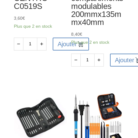
C0519S
modulables
200mmx135m
3,60
€
mx40mm
Plus que 2 en stock
8,40
€
Plus que 2 en stock
Ajouter
−
+
quantité
de
Ajouter
−
+
Brucelle
quantité
de
de
précision
FAST676-
droite
A
CENTRO
-
-
Boite
C0519S
plastique
15
compartiments
modulables