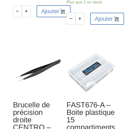
Plus que 1 en stock
Ajouter
−
+
quantité
Ajouter
−
+
de
quantité
Coupelle
de
magnétique
Fil
CENTRO
soudure
-
Ø1mm
C0518
Corally
bobine
de
100g
-
C-
Brucelle de
FAST676-A –
48514
précision
Boite plastique
droite
15
CENTRO –
compartiments