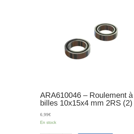
de
vis
M3x12.5
mm
(2)
ARA610046 – Roulement à
billes 10x15x4 mm 2RS (2)
6,99
€
En stock