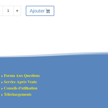
Ajouter
−
+
antité
310780
semble
arbres
ansmission
ant
mposites
Forum Aux Questions
E
Service Après Vente
E
4
Conseils d'utilisation
E
Téléchargements
E