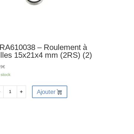
RA610038 – Roulement à
illes 15x21x4 mm (2RS) (2)
99
€
 stock
Ajouter
−
+
antité
A610038
ulement