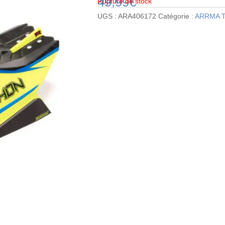
49,99
€
Rupture de stock
UGS :
ARA406172
Catégorie :
ARRMA T