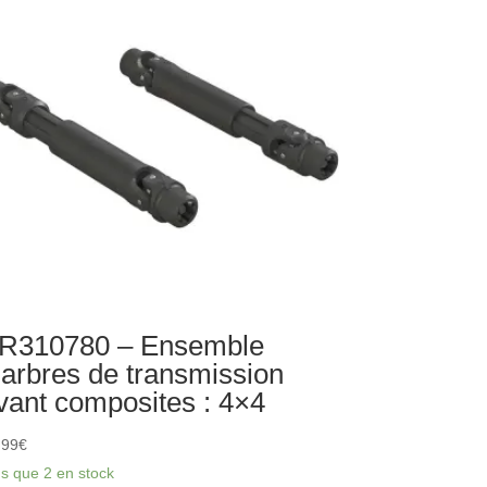
les
x21x4
m
RS)
R310780 – Ensemble
’arbres de transmission
vant composites : 4×4
,99
€
us que 2 en stock