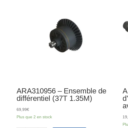
à
à
tête
bil
plate
15
3x16
m
mm
(2
(10)
(2)
ARA310956 – Ensemble de
A
différentiel (37T 1.35M)
d
a
69,99
€
Plus que 2 en stock
19
Pl