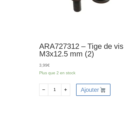
ARA727312 – Tige de vis
M3x12.5 mm (2)
3,99
€
Plus que 2 en stock
Ajouter
−
+
quantité
de
ARA727312
-
Tige