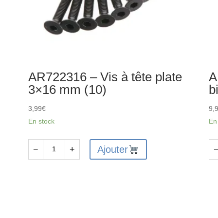
AR722316 – Vis à tête plate
A
3×16 mm (10)
b
3,99
€
9,
En stock
En
Ajouter
−
+
quantité
qu
de
de
AR722316
AR
-
-
Vis
Ro