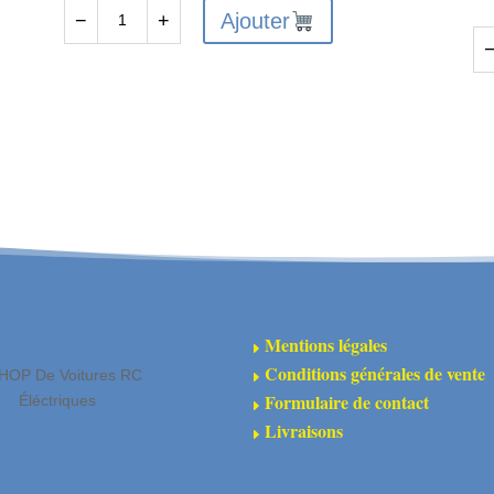
Ajouter
−
+
quantité
de
qu
ARA310956
de
-
AR
Ensemble
-
de
En
différentiel
d'
(37T
de
1.35M)
tr
av
co
Mentions légales
E
:
Conditions générales de vente
HOP De Voitures RC
E
4x
Formulaire de contact
Éléctriques
E
Livraisons
E