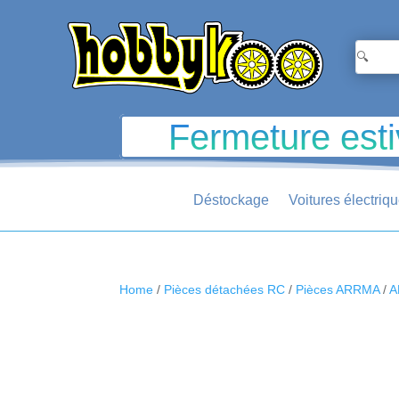
Fermeture esti
Déstockage
Voitures électriq
Home
/
Pièces détachées RC
/
Pièces ARRMA
/
A