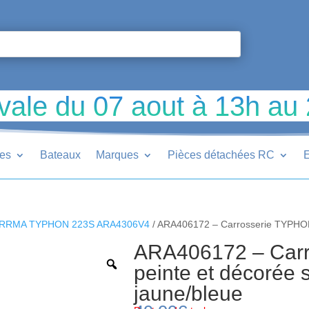
vale du 07 aout à 13h au
ues
Bateaux
Marques
Pièces détachées RC
E
RRMA TYPHON 223S ARA4306V4
/ ARA406172 – Carrosserie TYPHON p
ARA406172 – Car
peinte et décorée s
jaune/bleue