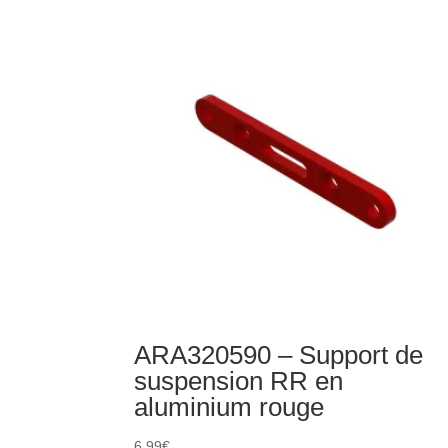
hexagonal
17
mm
en
aluminium
(2)
ARA320590 – Support de
suspension RR en
aluminium rouge
6,99
€