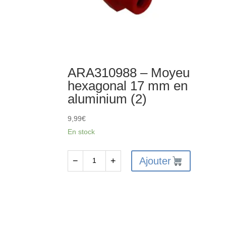
ARA310988 – Moyeu
hexagonal 17 mm en
aluminium (2)
9,99
€
En stock
Ajouter
−
+
quantité
de
ARA310988
-
Moyeu