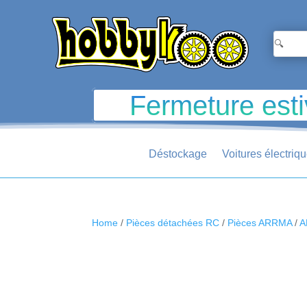
Fermeture esti
Déstockage
Voitures électriq
Home
/
Pièces détachées RC
/
Pièces ARRMA
/
A