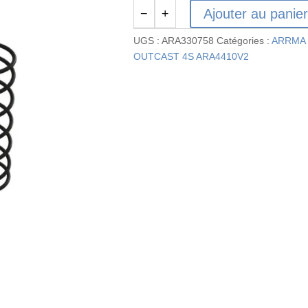
Ajouter au panie
−
+
quantité
de
UGS :
ARA330758
Catégories :
ARRMA 
ARA330758
OUTCAST 4S ARA4410V2
-
Ressorts
d'amortisseur :
70 mm
1.16 N/mm
(2)