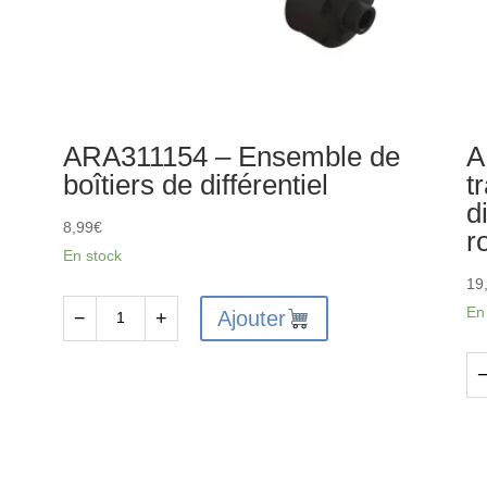
ARA311154 – Ensemble de
A
boîtiers de différentiel
t
d
8,99
€
r
En stock
19
En
Ajouter
−
+
quantité
de
ARA311154
qu
-
de
Ensemble
AR
de
-