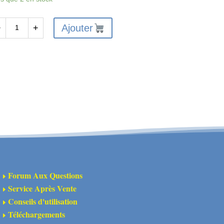
Ajouter
−
+
antité
A320531
nnecteurs
fort
tral
Forum Aux Questions
E
Service Après Vente
E
Conseils d'utilisation
E
Téléchargements
E