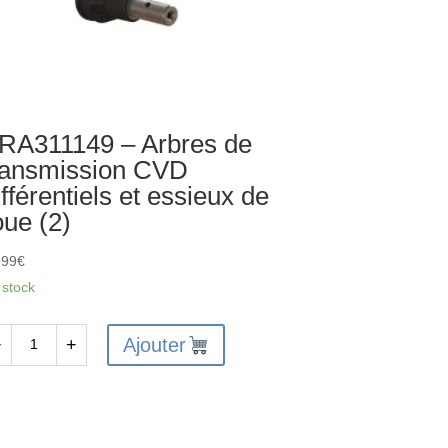
RA311149 – Arbres de
ransmission CVD
ifférentiels et essieux de
oue (2)
,99
€
 stock
Ajouter
−
+
antité
A311149