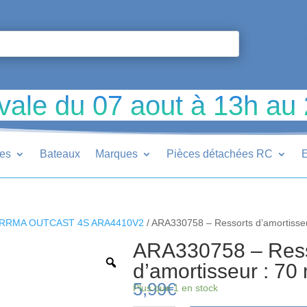
vale du 07 aout à 13h au
ues
Bateaux
Marques
Pièces détachées RC
E
RRMA OUTCAST 4S ARA4410V2
/ ARA330758 – Ressorts d’amortisse
ARA330758 – Ress
d’amortisseur : 7
5,99
€
Plus que 1 en stock