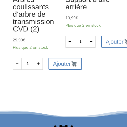
coulissants
arrière
d’arbre de
10,99
€
transmission
Plus que 2 en stock
CVD (2)
29,99
€
Ajouter
−
+
quantité
Plus que 2 en stock
de
ARA320631
Ajouter
−
+
quantité
-
de
Support
ARA311148
d'aile
-
arrière
Arbres
coulissants
d'arbre
de
transmission