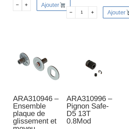
Ajouter
−
+
quantité
Ajouter
−
+
de
quantité
ARA311132
de
-
ARA320590
Ensemble
-
de
Support
support
de
de
suspension
moteur
RR
en
en
aluminium
aluminium
rouge
ARA310946 –
ARA310996 –
Ensemble
Pignon Safe-
plaque de
D5 13T
glissement et
0.8Mod
moyeu