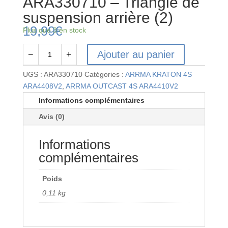
ARA330710 – Triangle de
suspension arrière (2)
19,99
€
Plus que 3 en stock
Ajouter au panier
−
+
quantité
de
UGS :
ARA330710
Catégories :
ARRMA KRATON 4S
ARA330710
ARA4408V2
,
ARRMA OUTCAST 4S ARA4410V2
-
Informations complémentaires
Triangle
Avis (0)
de
suspension
Informations
arrière
(2)
complémentaires
Poids
0,11 kg