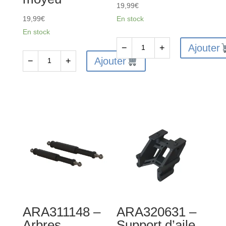
19,99
€
19,99
€
En stock
En stock
Ajouter
−
+
quantité
Ajouter
−
+
quantité
de
de
ARA310996
ARA310946
-
-
Pignon
Ensemble
Safe-
plaque
D5
de
13T
glissement
0.8Mod
et
moyeu
ARA311148 –
ARA320631 –
Arbres
Support d’aile