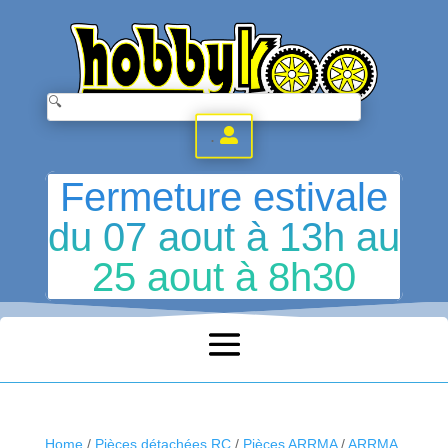
.
Fermeture estivale
du 07 aout à 13h au
25 aout à 8h30
Home
/
Pièces détachées RC
/
Pièces ARRMA
/
ARRMA