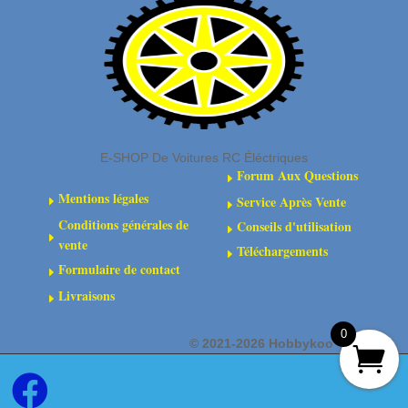
CVD
(2)
E-SHOP De Voitures RC Éléctriques
Forum Aux Questions
E
Mentions légales
Service Après Vente
E
E
Conditions générales de
Conseils d'utilisation
E
E
vente
Téléchargements
E
Formulaire de contact
E
Livraisons
E
0
©
2021-2026 Hobbykoo
