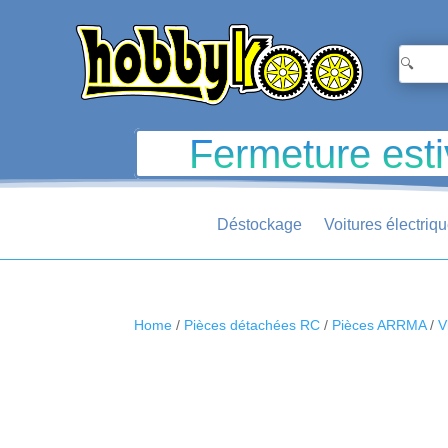
Fermeture esti
Déstockage
Voitures électriq
Home
/
Pièces détachées RC
/
Pièces ARRMA
/
V