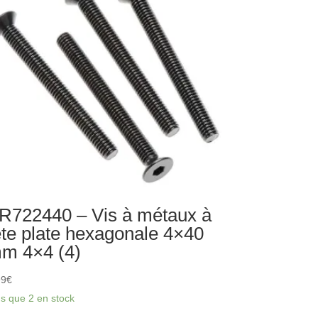
férentiel
7T
35M)
R722440 – Vis à métaux à
ête plate hexagonale 4×40
m 4×4 (4)
99
€
us que 2 en stock