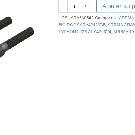
Ajouter au p
−
+
quantité
de
UGS :
ARA330542
Catégories :
ARRMA 
ARA330542
BIG ROCK ARA4312V3B
,
ARRMA GRAN
-
TYPHON 223S ARA4306V4
,
ARRMA TY
Tendeur
en
acier
M4x48
mm
noir
(2)