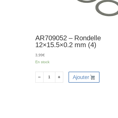
AR709052 – Rondelle
12×15.5×0.2 mm (4)
3,99
€
En stock
Ajouter
−
+
quantité
de
AR709052
-
Rondelle
12x15.5x0.2