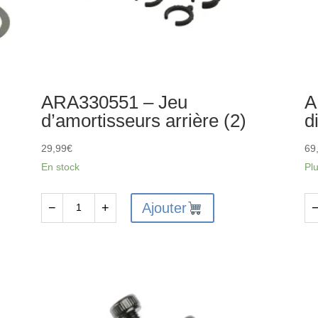
ARA330551 – Jeu
A
d’amortisseurs arrière (2)
d
29,99
€
69
En stock
Pl
Ajouter
−
+
quantité
qu
de
de
ARA330551
AR
-
-
Jeu
En
d'amortisseurs
de