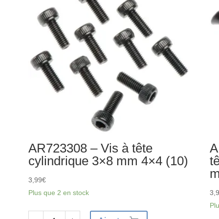
arrière
dif
(2)
(3
1.
AR723308 – Vis à tête
A
cylindrique 3×8 mm 4×4 (10)
t
m
3,99
€
Plus que 2 en stock
3,
Pl