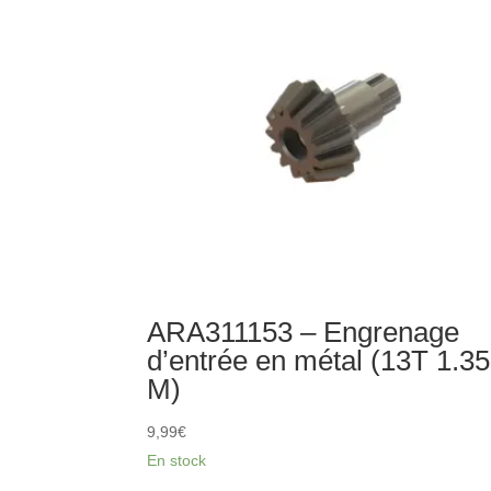
mm
(4)
ARA311153 – Engrenage
d’entrée en métal (13T 1.35
M)
9,99
€
En stock