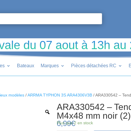
vale du 07 aout à 13h au
ues
Bateaux
Marques
Pièces détachées RC
E
ieux modèles
/
ARRMA TYPHON 3S ARA4306V3B
/ ARA330542 – Tend
ARA330542 – Tend
M4x48 mm noir (2)
6,99
€
Plus que 2 en stock