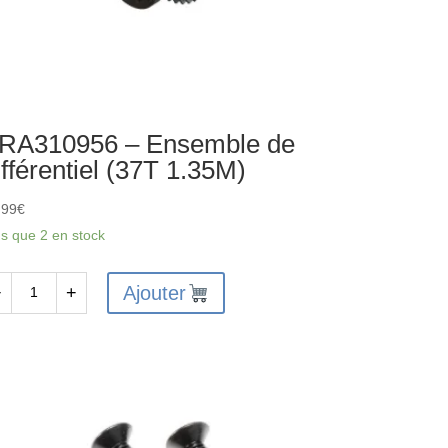
RA310956 – Ensemble de
ifférentiel (37T 1.35M)
,99
€
us que 2 en stock
Ajouter
−
+
antité
A310956
semble