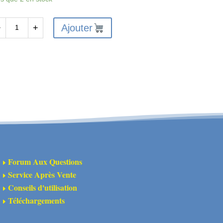
Ajouter
−
+
antité
A311148
bres
ulissants
arbre
ansmission
VD
Forum Aux Questions
E
Service Après Vente
E
Conseils d'utilisation
E
Téléchargements
E