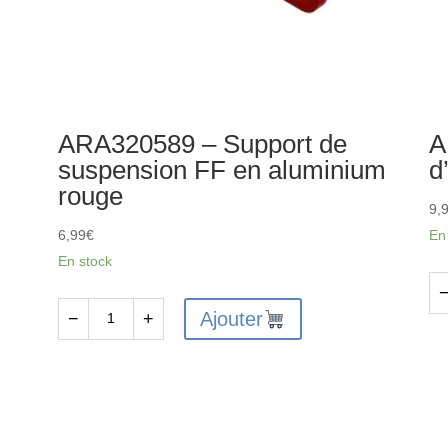
ARA320589 – Support de
A
suspension FF en aluminium
d
rouge
9,
6,99
€
En
En stock
qu
Ajouter
−
+
quantité
de
de
AR
ARA320589
-
-
Kit
Support
d'e