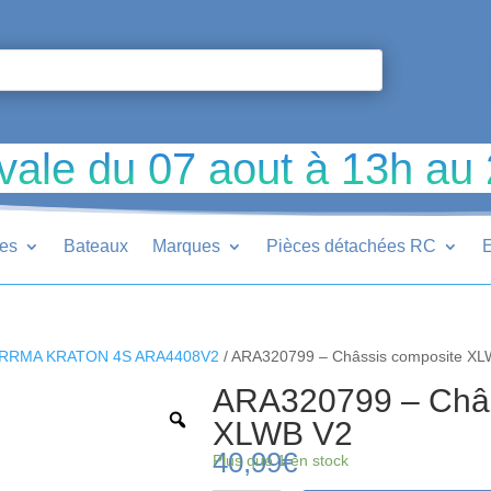
vale du 07 aout à 13h au
ues
Bateaux
Marques
Pièces détachées RC
E
RRMA KRATON 4S ARA4408V2
/ ARA320799 – Châssis composite X
ARA320799 – Châs
XLWB V2
40,99
€
Plus que 1 en stock