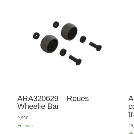
de
d'
suspension
à
FF
gl
en
aluminium
rouge
ARA320629 – Roues
A
Wheelie Bar
c
t
9,99
€
En stock
29
Pl