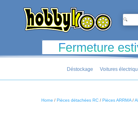
Fermeture esti
Déstockage
Voitures électriq
Home
/
Pièces détachées RC
/
Pièces ARRMA
/
A