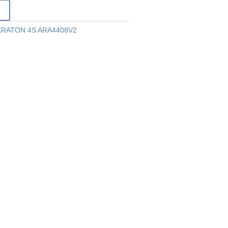
r
RATON 4S ARA4408V2