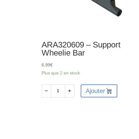
ARA320609 – Support
Wheelie Bar
6,99
€
Plus que 2 en stock
Ajouter
−
+
quantité
de
ARA320609
-
Support
Wheelie