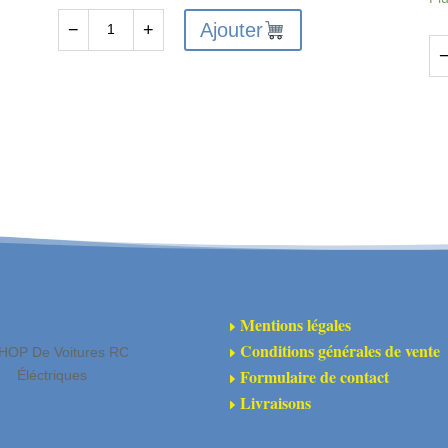
Ajouter
−
+
quantité
de
qu
ARA320629
de
-
AR
Roues
-
Wheelie
Ar
Bar
co
d'
de
tr
C
Mentions légales
E
(2)
Conditions générales de vente
HOP De Voitures RC
E
Formulaire de contact
Éléctriques
E
Livraisons
E