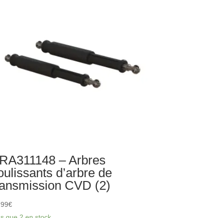
embrayage
issement
RA311148 – Arbres
oulissants d’arbre de
ransmission CVD (2)
,99
€
us que 2 en stock