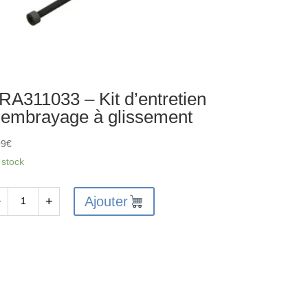
RA311033 – Kit d’entretien
’embrayage à glissement
99
€
 stock
Ajouter
−
+
antité
A311033
ntretien