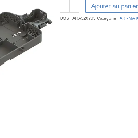
Ajouter au panie
−
+
quantité
de
UGS :
ARA320799
Catégorie :
ARRMA K
ARA320799
-
Châssis
composite
XLWB
V2