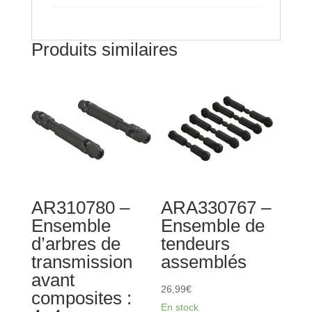
1/10
bleu
sarcelle
Produits similaires
AR310780 –
ARA330767 –
Ensemble
Ensemble de
d’arbres de
tendeurs
transmission
assemblés
avant
26,99
€
composites :
En stock