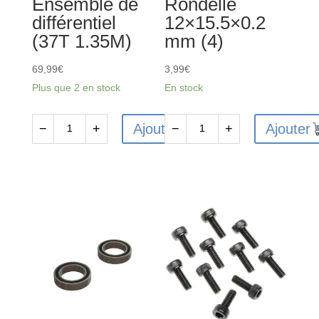
Ensemble de
Rondelle
différentiel
12×15.5×0.2
(37T 1.35M)
mm (4)
69,99
€
3,99
€
Plus que 2 en stock
En stock
Ajouter
Ajouter
−
+
−
+
quantité
quantité
de
de
ARA310956
AR709052
-
-
Ensemble
Rondelle
de
12x15.5x0.2
différentiel
mm
(37T
(4)
1.35M)