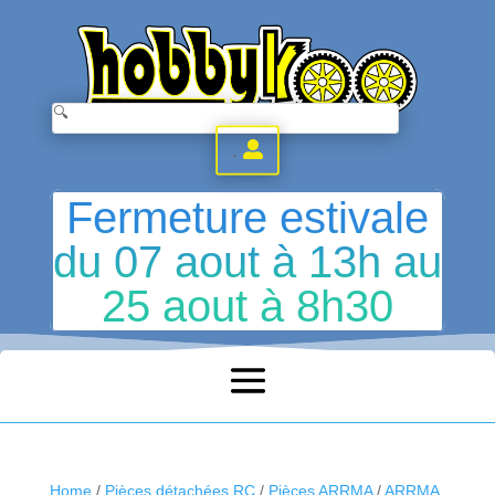
.
Fermeture estivale
du 07 aout à 13h au
25 aout à 8h30
Home
/
Pièces détachées RC
/
Pièces ARRMA
/
ARRMA