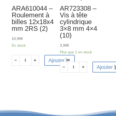
ARA610044 –
AR723308 –
Roulement à
Vis à tête
billes 12x18x4
cylindrique
mm 2RS (2)
3×8 mm 4×4
(10)
10,99
€
En stock
3,99
€
Plus que 2 en stock
Ajouter
−
+
quantité
Ajouter
−
+
de
quantité
ARA610044
de
-
AR723308
Roulement
-
à
Vis
billes
à
12x18x4
tête