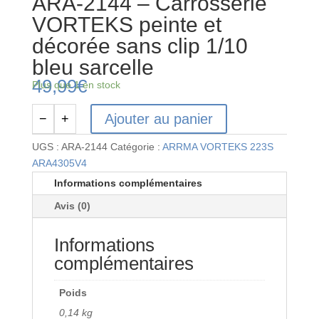
ARA-2144 – Carrosserie
VORTEKS peinte et
décorée sans clip 1/10
bleu sarcelle
49,99
€
Plus que 1 en stock
Ajouter au panier
−
+
quantité
de
UGS :
ARA-2144
Catégorie :
ARRMA VORTEKS 223S
ARA-
ARA4305V4
2144
Informations complémentaires
-
Avis (0)
Carrosserie
VORTEKS
Informations
peinte
et
complémentaires
décorée
sans
Poids
clip
0,14 kg