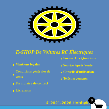
mm
cylindrique
2RS
3x8
(2)
mm
4x4
(10)
E-SHOP De Voitures RC Éléctriques
Forum Aux Questions
E
Mentions légales
Service Après Vente
E
E
Conditions générales de
Conseils d'utilisation
E
E
vente
Téléchargements
E
Formulaire de contact
E
Livraisons
E
0
©
2021-2026 Hobbykoo