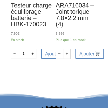
Testeur charge
ARA716034 –
équilibrage
Joint torique
batterie –
7.8×2.2 mm
HBK-170023
(4)
7,90
€
3,99
€
En stock
Plus que 1 en stock
Ajouter
Ajouter
−
+
−
+
quantité
quantité
de
de
Testeur
ARA716034
charge
-
équilibrage
Joint
batterie
torique
-
7.8x2.2
HBK-
mm
170023
(4)