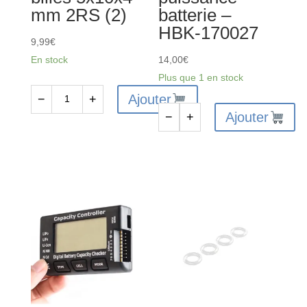
mm 2RS (2)
batterie –
HBK-170027
9,99
€
En stock
14,00
€
Plus que 1 en stock
Ajouter
−
+
quantité
Ajouter
−
+
de
quantité
ARA610045
de
-
Wattmètre
Roulement
et
à
analyseur
billes
de
5x10x4
puissance
mm
batterie
2RS
-
(2)
HBK-
170027