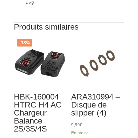
1 kg
Produits similaires
-13%
HBK-160004
ARA310994 –
HTRC H4 AC
Disque de
Chargeur
slipper (4)
Balance
9,99
€
2S/3S/4S
En stock