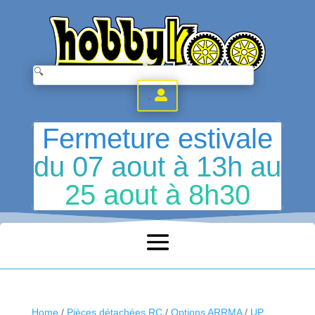
.
Fermeture estivale
du 07 aout à 13h au
25 aout à 8h30
Home
/
Pièces détachées RC
/
Options ARRMA
/
UP