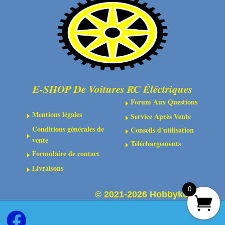
E-SHOP De Voitures RC Éléctriques
Forum Aux Questions
E
Mentions légales
Service Après Vente
E
E
Conditions générales de
Conseils d'utilisation
E
E
vente
Téléchargements
E
Formulaire de contact
E
Livraisons
E
0
©
2021-2026 Hobbykoo
