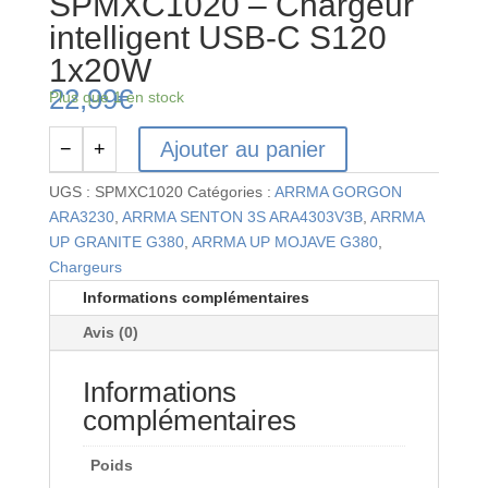
SPMXC1020 – Chargeur
intelligent USB-C S120
1x20W
22,99
€
Plus que 1 en stock
Ajouter au panier
−
+
quantité
de
UGS :
SPMXC1020
Catégories :
ARRMA GORGON
SPMXC1020
ARA3230
,
ARRMA SENTON 3S ARA4303V3B
,
ARRMA
-
UP GRANITE G380
,
ARRMA UP MOJAVE G380
,
Chargeur
Chargeurs
intelligent
Informations complémentaires
USB-
Avis (0)
C
S120
Informations
1x20W
complémentaires
Poids