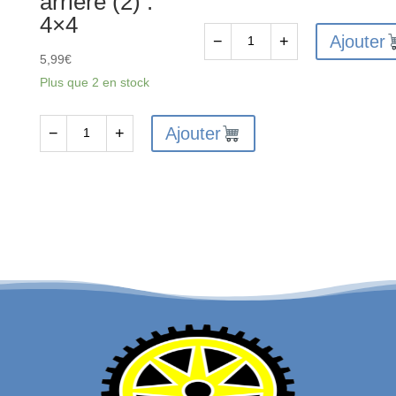
arrière (2) :
4×4
Ajouter
−
+
quantité
5,99
€
de
Plus que 2 en stock
AR310865
-
Ajouter
−
+
quantité
Engrenage
de
planétaire
AR330517
différentiel
-
(4)
Jeu
d'entretoises
de
ressort
de
corps
d'amortisseur