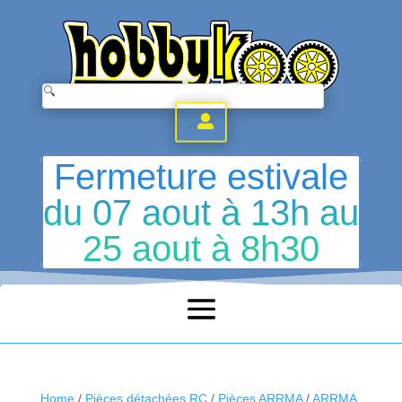
.
Fermeture estivale
du 07 aout à 13h au
25 aout à 8h30
Home
/
Pièces détachées RC
/
Pièces ARRMA
/
ARRMA