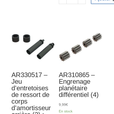
de
quantité
AR330467
de
-
ARA610041
Moyeu
-
arrière
Roulement
(2)
à
:
billes
4x4
6x12x4
mm
2RS
(2)
AR330517 –
AR310865 –
Jeu
Engrenage
d’entretoises
planétaire
de ressort de
différentiel (4)
corps
9,99
€
d’amortisseur
En stock