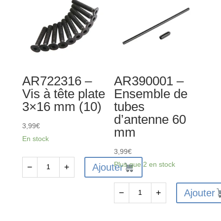
AR722316 –
AR390001 –
Vis à tête plate
Ensemble de
3×16 mm (10)
tubes
d’antenne 60
3,99
€
mm
En stock
3,99
€
Plus que 2 en stock
Ajouter
−
+
quantité
de
Ajouter
−
+
AR722316
quantité
-
de