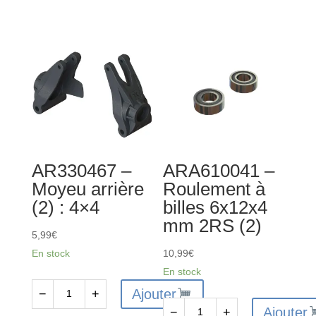
Vis
AR390001
à
-
tête
Ensemble
plate
de
3x16
tubes
mm
d'antenne
(10)
60
mm
AR330467 –
ARA610041 –
Moyeu arrière
Roulement à
(2) : 4×4
billes 6x12x4
mm 2RS (2)
5,99
€
En stock
10,99
€
En stock
Ajouter
−
+
quantité
Ajouter
−
+