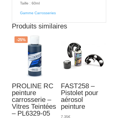
Taille : 60ml
03
Gamme Carrosseries
Produits similaires
-25%
PROLINE RC
FAST258 –
peinture
Pistolet pour
carrosserie –
aérosol
Vitres Teintées
peinture
– PL6329-05
7,35
€