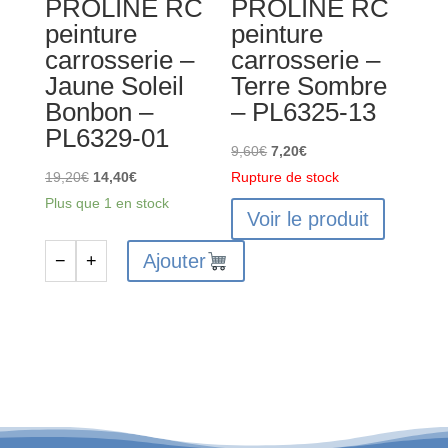
PROLINE RC
PROLINE RC
peinture
peinture
carrosserie –
carrosserie –
Jaune Soleil
Terre Sombre
Bonbon –
– PL6325-13
PL6329-01
Le
Le
9,60
€
7,20
€
Le
Le
prix
prix
19,20
€
14,40
€
Rupture de stock
prix
prix
initial
actuel
Plus que 1 en stock
Voir le produit
initial
actuel
était :
est :
était :
est :
9,60€.
7,20€.
Ajouter
−
+
quantité
19,20€.
14,40€.
de
PROLINE
RC
peinture
carrosserie
-