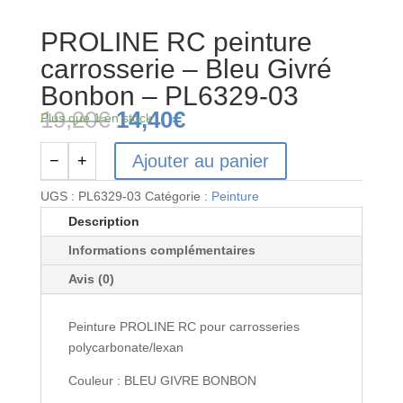
PROLINE RC peinture
carrosserie – Bleu Givré
Bonbon – PL6329-03
Le
Le
19,20
€
14,40
€
Plus que 1 en stock
prix
prix
initial
actuel
Ajouter au panier
−
+
quantité
était :
est :
de
19,20€.
14,40€.
UGS :
PL6329-03
Catégorie :
Peinture
PROLINE
Description
RC
Informations complémentaires
peinture
carrosserie
Avis (0)
-
Bleu
Peinture PROLINE RC pour carrosseries
Givré
polycarbonate/lexan
Bonbon
-
Couleur : BLEU GIVRE BONBON
PL6329-