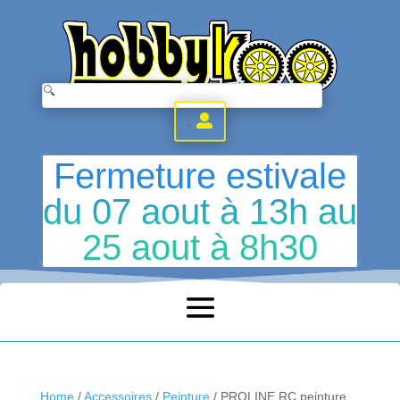
.
Fermeture estivale
du 07 aout à 13h au
25 aout à 8h30
Home
/
Accessoires
/
Peinture
/ PROLINE RC peinture