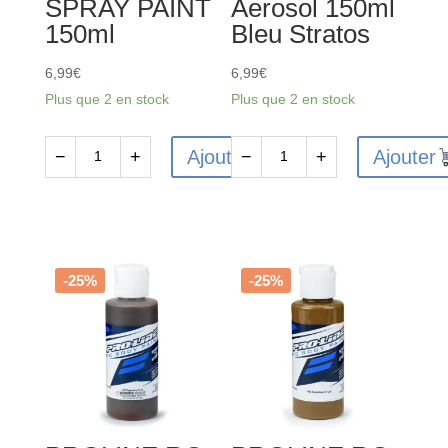
SPRAY PAINT
Aerosol 150ml
150ml
Bleu Stratos
6,99
€
6,99
€
Plus que 2 en stock
Plus que 2 en stock
Ajouter
Ajouter
−
+
−
+
quantité
quantité
de
de
FAST
FAST263
FINISH
-
JET
Peinture
-25%
-25%
BLACK
lexan
SPRAY
Aerosol
PAINT
150ml
150ml
Bleu
Stratos