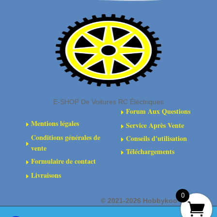
Jaune
Soleil
Bonbon
-
PL6329-
01
E-SHOP De Voitures RC Éléctriques
Forum Aux Questions
E
Mentions légales
Service Après Vente
E
E
Conditions générales de
Conseils d'utilisation
E
E
vente
Téléchargements
E
Formulaire de contact
E
Livraisons
E
0
©
2021-2026 Hobbykoo