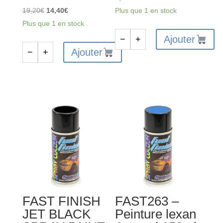
Le
Le
19,20
€
14,40
€
Plus que 1 en stock
prix
prix
Plus que 1 en stock
initial
actuel
Ajouter
−
+
quantité
était :
est :
Ajouter
−
+
quantité
de
19,20€.
14,40€.
de
FAST258
PROLINE
-
RC
Pistolet
peinture
pour
carrosserie
aérosol
-
peinture
Vitres
Teintées
-
PL6329-
FAST FINISH
FAST263 –
05
JET BLACK
Peinture lexan