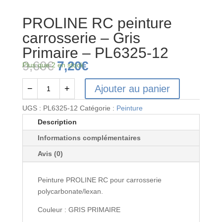
PROLINE RC peinture
carrosserie – Gris
Primaire – PL6325-12
Le
Le
9,60
€
7,20
€
Plus que 2 en stock
prix
prix
initial
actuel
Ajouter au panier
−
+
quantité
était :
est :
de
9,60€.
7,20€.
UGS :
PL6325-12
Catégorie :
Peinture
PROLINE
Description
RC
Informations complémentaires
peinture
carrosserie
Avis (0)
-
Gris
Peinture PROLINE RC pour carrosserie
Primaire
polycarbonate/lexan.
-
PL6325-
Couleur : GRIS PRIMAIRE
12