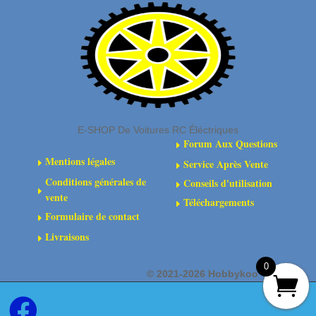
150ml
E-SHOP De Voitures RC Éléctriques
Forum Aux Questions
E
Mentions légales
Service Après Vente
E
E
Conditions générales de
Conseils d'utilisation
E
E
vente
Téléchargements
E
Formulaire de contact
E
Livraisons
E
0
©
2021-2026 Hobbykoo
