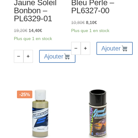
Jaune Soleil
Bleu Perle –
Bonbon –
PL6327-00
PL6329-01
Le
Le
10,80
€
8,10
€
Le
Le
prix
prix
19,20
€
14,40
€
Plus que 1 en stock
prix
prix
initial
actuel
Plus que 1 en stock
initial
actuel
était :
est :
Ajouter
−
+
quantité
était :
est :
10,80€.
8,10€.
Ajouter
−
+
quantité
de
19,20€.
14,40€.
de
PROLINE
PROLINE
RC
RC
peinture
peinture
carrosserie
-25%
carrosserie
-
-
Bleu
Jaune
Perle
Soleil
-
Bonbon
PL6327-