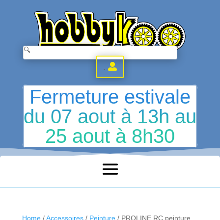
.
Fermeture estivale
du 07 aout à 13h au
25 aout à 8h30
Home
/
Accessoires
/
Peinture
/ PROLINE RC peinture