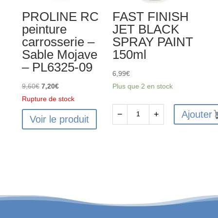
-
00
PROLINE RC
FAST FINISH
PL6329-
peinture
JET BLACK
01
carrosserie –
SPRAY PAINT
Sable Mojave
150ml
– PL6325-09
6,99
€
Le
Le
9,60
€
7,20
€
Plus que 2 en stock
prix
prix
Rupture de stock
initial
actuel
Ajouter
−
+
Voir le produit
quantité
était :
est :
de
9,60€.
7,20€.
FAST
FINISH
JET
BLACK
SPRAY
PAINT