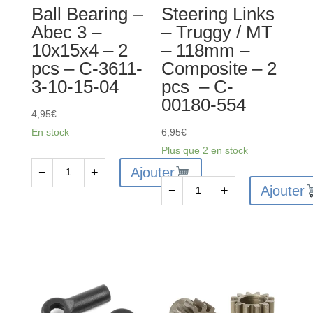
Ball Bearing –
Steering Links
pcs
1
Abec 3 –
– Truggy / MT
-
pc
10x15x4 – 2
– 118mm –
C-
-
pcs – C-3611-
Composite – 2
3611-
C-
3-10-15-04
pcs – C-
3-
00180-
00180-554
08-
552
4,95
€
16-
En stock
6,95
€
05
Plus que 2 en stock
Ajouter
−
+
quantité
Ajouter
−
+
de
quantité
Ball
de
Bearing
Steering
-
Links
Abec
-
3
Truggy
-
/