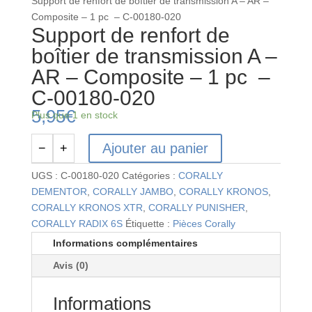
Support de renfort de boîtier de transmission A – AR –
Composite – 1 pc – C-00180-020
Support de renfort de
boîtier de transmission A –
AR – Composite – 1 pc –
C-00180-020
5,95
€
Plus que 1 en stock
Ajouter au panier
−
+
quantité
de
UGS :
C-00180-020
Catégories :
CORALLY
Support
DEMENTOR
,
CORALLY JAMBO
,
CORALLY KRONOS
,
de
CORALLY KRONOS XTR
,
CORALLY PUNISHER
,
renfort
CORALLY RADIX 6S
Étiquette :
Pièces Corally
de
Informations complémentaires
boîtier
Avis (0)
de
transmission
Informations
A