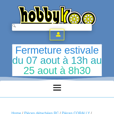
.
Fermeture estivale
du 07 aout à 13h au
25 aout à 8h30
Home
/
Pièces détachées RC
/
Pièces CORALLY
/