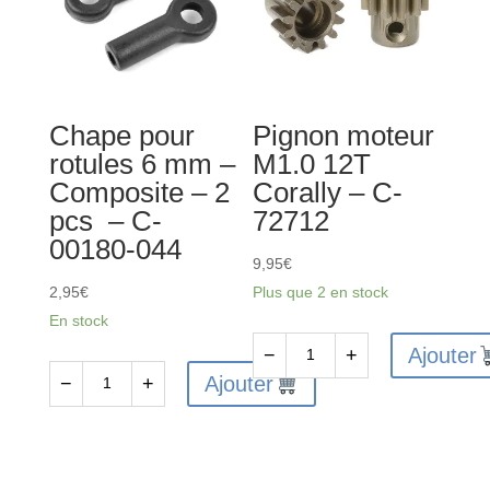
10x15x4
MT
-
-
2
118mm
pcs
-
Chape pour
Pignon moteur
-
Composite
rotules 6 mm –
M1.0 12T
C-
-
Composite – 2
Corally – C-
3611-
2
pcs – C-
72712
3-
pcs
00180-044
10-
-
9,95
€
15-
C-
2,95
€
Plus que 2 en stock
04
00180-
En stock
554
Ajouter
−
+
quantité
Ajouter
−
+
quantité
de
de
Pignon
Chape
moteur
pour
M1.0