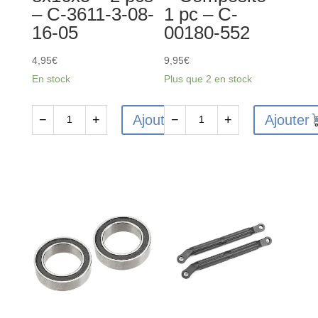
– C-3611-3-08-
1 pc – C-
16-05
00180-552
4,95
€
9,95
€
En stock
Plus que 2 en stock
Ajouter
Ajouter
−
+
−
+
quantité
quantité
de
de
Ball
Rear
Bearing
Bumper
-
w
Abec
/
3
Skid
-
Plate
8x16x5
-
-
Composite
2
-