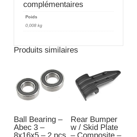
-
complémentaires
AR
-
Poids
Composite
0,008 kg
-
1
pc
Produits similaires
-
C-
00180-
020
Ball Bearing –
Rear Bumper
Abec 3 –
w / Skid Plate
8x16x5 – 2 pcs
– Composite –