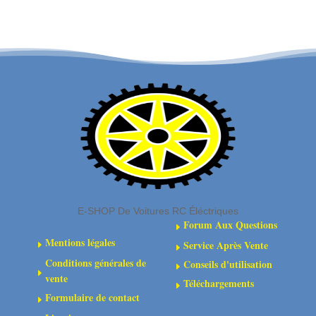
rotules
12T
6
Corally
mm
-
-
C-
Composite
72712
-
2
pcs
-
C-
00180-
E-SHOP De Voitures RC Éléctriques
044
Forum Aux Questions
E
Mentions légales
Service Après Vente
E
E
Conditions générales de
Conseils d'utilisation
E
E
vente
Téléchargements
E
Formulaire de contact
E