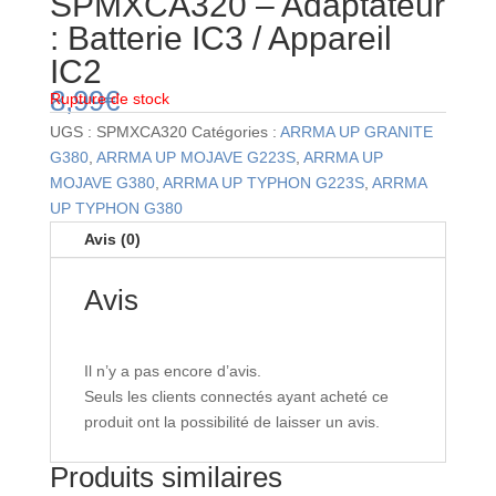
SPMXCA320 – Adaptateur
: Batterie IC3 / Appareil
IC2
8,99
€
Rupture de stock
UGS :
SPMXCA320
Catégories :
ARRMA UP GRANITE
G380
,
ARRMA UP MOJAVE G223S
,
ARRMA UP
MOJAVE G380
,
ARRMA UP TYPHON G223S
,
ARRMA
UP TYPHON G380
Avis (0)
Avis
Il n’y a pas encore d’avis.
Seuls les clients connectés ayant acheté ce
produit ont la possibilité de laisser un avis.
Produits similaires