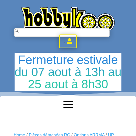
.
Fermeture estivale
du 07 aout à 13h au
25 aout à 8h30
Home
/
Pièces détachées RC
/
Options ARRMA
/
UP