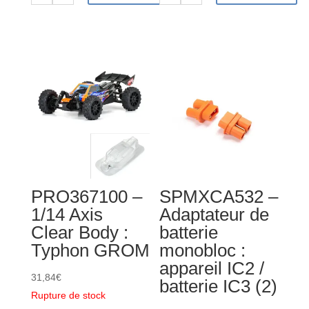
de
de
Pinion
Pinion
Gear
Gear
20T
16T
0.5
0.5
MOD
MOD
CNC
CNC
3.2mm
3.2mm
Bore
Bore
PRO367100 –
SPMXCA532 –
1/14 Axis
Adaptateur de
Clear Body :
batterie
Typhon GROM
monobloc :
appareil IC2 /
31,84
€
batterie IC3 (2)
Rupture de stock